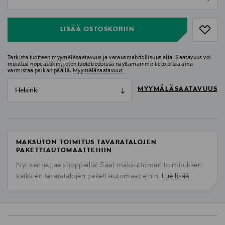
null
LISÄÄ OSTOSKORIIN
Tarkista tuotteen myymäläsaatavuus ja varausmahdollisuus alta. Saatavuus voi
muuttua nopeastikin, joten tuotetiedoissa näyttämämme tieto pitää aina
varmistaa paikan päällä.
Myymäläsaatavuus
MYYMÄLÄSAATAVUUS
Helsinki
MAKSUTON TOIMITUS TAVARATALOJEN
PAKETTIAUTOMAATTEIHIN
Nyt kannattaa shoppailla! Saat maksuttoman toimituksen
kaikkien tavaratalojen pakettiautomaatteihin.
Lue lisää