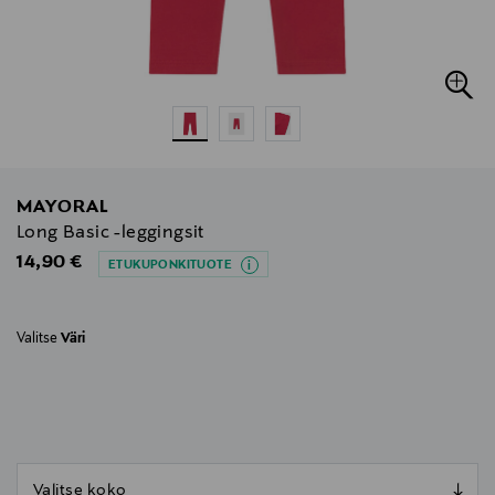
MAYORAL
Long Basic -leggingsit
Original Price
14,90 €
ETUKUPONKITUOTE
Valitse
Väri
null