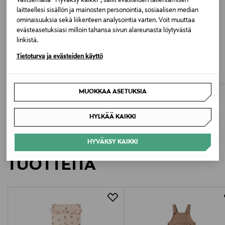
Valitsemalla “Hyväksy kaikki”, sallit evästeiden tallentamisen
Valmistusmaa
laitteellesi sisällön ja mainosten personointia, sosiaalisen median
Bangladesh
ominaisuuksia sekä liikenteen analysointia varten. Voit muuttaa
evästeasetuksiasi milloin tahansa sivun alareunasta löytyvästä
linkistä.
ETUKUPONKITUOTE
UUTTA
ALE –40%
Valmistajan tuotenumero
KONGES SLØJD
KONGES SLØJD
Tietoturva ja evästeiden käyttö
703
Basic-housut
Basic-housut
Original Price
Discounted Price
Original Price
24,95 €
14,90 €
24,95 €
Valmistaja
MUOKKAA ASETUKSIA
Mayoral Moda Infantil SAU
HYLKÄÄ KAIKKI
Valmistajan osoite
LISÄÄ KIINNOSTAVIA
HYVÄKSY KAIKKI
Mayoral Moda Infantil SAU, Calle La Orotava 118 –
29006 Málaga, Spain
TUOTTEITA
Digitaalinen osoite
infoes@mayoral.com
Avainsanat