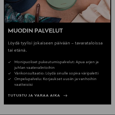
MUODIN PALVELUT
Löydä tyylisi jokaiseen päivään – tavarataloissa
tai etänä.
Monipuoliset pukeutumispalvelut: Apua arjen ja
juhlan vaatevalintoihin
Värikonsultaatio: Löydä sinulle sopiva väripaletti
Ompelupalvelu: Korjaukset uusiin ja vanhoihin
vaatteisiisi
TUTUSTU JA VARAA AIKA