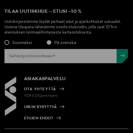
TILAA UUTISKIRJE
–
ETUSI
–
10 %
Uutiskirjeestämme löydät parhaat edut ja ajankohtaiset uutuudet.
Uutena tilaajana lähetämme sinulle etukoodin, jolla saat 10 %:n
alennuksen normaalihintaisesta kertaostoksesta.
Suomeksi
På svenska
ASIAKASPALVELU
OTA YHTEYTTÄ
+358 9 1211(pvm/mpm)
USEIN KYSYTTYÄ
ETUJEN EHDOT