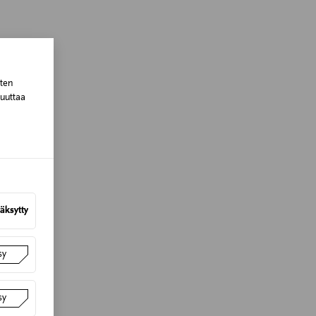
lla valittuun osoitteeseen.
sten
muuttaa
äksytty
sy
sy