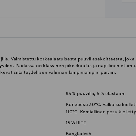
jille. Valmistettu korkealaatuisesta puuvillasekoitteesta, joka
den. Paidassa on klassinen pikeekaulus ja napillinen etumus
kevät siitä täydellisen valinnan lämpimämpiin päiviin.
95 % puuvilla, 5 % elastaani
Konepesu 30°C. Valkaisu kiellett
110°C. Kemiallinen pesu kielletty
15 WHITE
Bangladesh