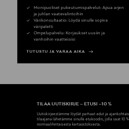
Monipuoliset pukeutumispalvelut: Apua arjen
ja juhlan vaatevalintoihin
Värikonsultaatio: Löydä sinulle sopiva
väripaletti
Ompelupalvelu: Korjaukset uusiin ja
vanhoihin vaatteisiisi
TUTUSTU JA VARAA AIKA
TILAA UUTISKIRJE
–
ETUSI
–
10 %
Uutiskirjeestämme löydät parhaat edut ja ajankohtai
tilaajana lähetämme sinulle etukoodin, jolla saat 10 
normaalihintaisesta kertaostoksesta.