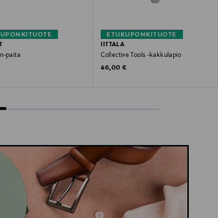
KUPONKITUOTE
ETUKUPONKITUOTE
T
IITTALA
n-paita
Collective Tools -kakkulapio
 Price
Original Price
46,00 €