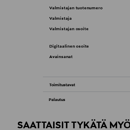
Valmistajan tuotenumero
Valmistaja
Valmistajan osoite
Digitaalinen osoite
Avainsanat
Toimitustavat
Nouto tavaratalosta
Palautus
Meille on hyvin tärkeää, että olet tyytyvä
Toimitus automaattiin tai noutopisteeseen
Palauttaminen on maksutonta eikä sinun ta
SAATTAISIT TYKÄTÄ MY
LUE TARKEMMAT PALAUTUSOHJEET
Kotiinkuljetus