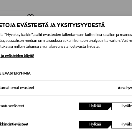
Alk. 6,90 €, kun toimitus on saatavi
IETOJA EVÄSTEISTÄ JA YKSITYISYYDESTÄ
la “Hyväksy kaikki”, sallit evästeiden tallentamisen laitteellesi sisällön ja maino
tia, sosiaalisen median ominaisuuksia sekä liikenteen analysointia varten. Voit 
uksiasi milloin tahansa sivun alareunasta löytyvästä linkistä.
 ja evästeiden käyttö
SE EVÄSTERYHMIÄ
ttämättömät evästeet
Aina hyv
autusevästeet
Hylkää
Hyväk
TUOTE
kkinointievästeet
Hylkää
Hyväk
keepaita