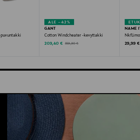
ALE –42%
ETU
GANT
NAME I
-puvuntakki
Cotton Windcheater -kevyttakki
NkfLimo
Discounted Price
Original
ice
Original Price
209,40 €
29,99 €
359,90 €