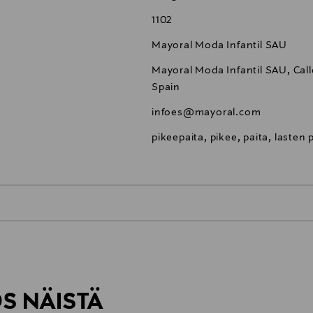
1102
Mayoral Moda Infantil SAU
Mayoral Moda Infantil SAU, Call
Spain
infoes@mayoral.com
pikeepaita, pikee, paita, lasten 
0,00 €
inen tilaukseesi. Voit palauttaa tilaamasi tuotteen 30 vuorokauden ku
0,00 € – 4,90 €
rvitse ilmoittaa palautuksesta etukäteen.
ÖS NÄISTÄ
7,90 €–50,00 € kuljetusyhtiöstä ja 