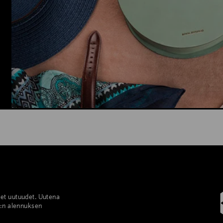
set uutuudet. Uutena
%:n alennuksen