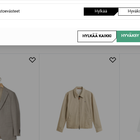
astoevästeet
Hylkää
Hyväk
OTTEITA
HYVÄKSY 
HYLKÄÄ KAIKKI