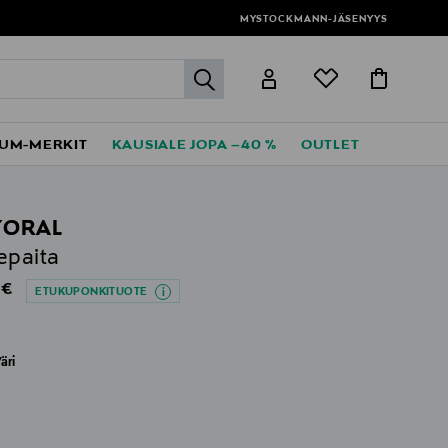
MYSTOCKMANN-JÄSENYYS
label.header.go
UM-MERKIT
KAUSIALE JOPA –40 %
OUTLET
YORAL
epaita
al Price
 €
ETUKUPONKITUOTE
äri