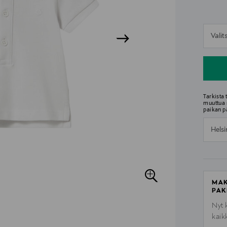
n
Vali
n
Tarkista
muuttua 
paikan p
Helsi
MAK
PAK
Nyt 
kaik