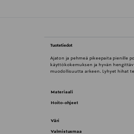
Tuotetiedot
Ajaton ja pehmeä pikeepaita pienille po
käyttökokemuksen ja hyvän hengittävyy
muodollisuutta arkeen. Lyhyet hihat te
Materiaali
Hoito-ohjeet
Väri
Valmistusmaa