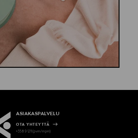
ASIAKASPALVELU
OTA YHTEYTTÄ
+358 9 1211(pvm/mpm)