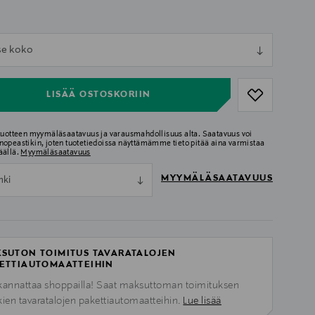
ull
tse koko
ull
LISÄÄ OSTOSKORIIN
 tuotteen myymäläsaatavuus ja varausmahdollisuus alta. Saatavuus voi
nopeastikin, joten tuotetiedoissa näyttämämme tieto pitää aina varmistaa
äällä.
Myymäläsaatavuus
MYYMÄLÄSAATAVUUS
nki
SUTON TOIMITUS TAVARATALOJEN
ETTIAUTOMAATTEIHIN
kannattaa shoppailla! Saat maksuttoman toimituksen
kien tavaratalojen pakettiautomaatteihin.
Lue lisää