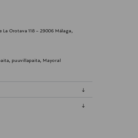
e La Orotava 118 – 29006 Málaga,
paita, puuvillapaita, Mayoral
luessa tuotteen vastaanottamisesta.
tuotteen koosta riippuen