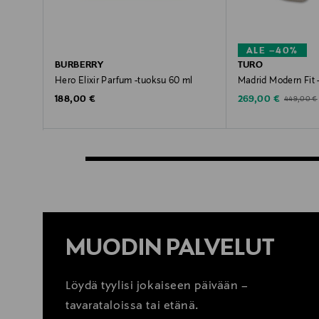
ALE –40%
BURBERRY
TURO
Hero Elixir Parfum -tuoksu 60 ml
Madrid Modern Fit 
Original Price
Discounted Price
Original Pr
188,00 €
269,00 €
449,00 €
MUODIN PALVELUT
Löydä tyylisi jokaiseen päivään –
tavarataloissa tai etänä.