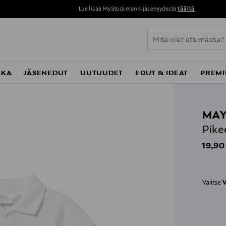
Lue lisää MyStockmann-jäsenyydestä
täältä
KKA
JÄSENEDUT
UUTUUDET
EDUT & IDEAT
PREMI
MA
Pike
Origin
19,90
Valitse
V