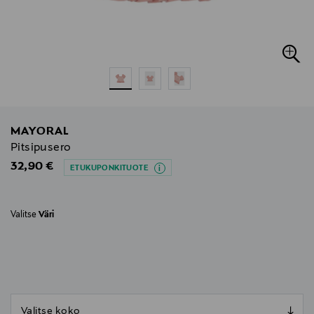
MAYORAL
Pitsipusero
Original Price
32,90 €
ETUKUPONKITUOTE
Valitse
Väri