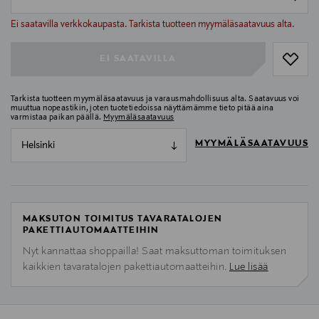
null
null
Ei saatavilla verkkokaupasta. Tarkista tuotteen myymäläsaatavuus alta.
EI SAATAVILLA
Tarkista tuotteen myymäläsaatavuus ja varausmahdollisuus alta. Saatavuus voi
muuttua nopeastikin, joten tuotetiedoissa näyttämämme tieto pitää aina
varmistaa paikan päällä.
Myymäläsaatavuus
MYYMÄLÄSAATAVUUS
Helsinki
MAKSUTON TOIMITUS TAVARATALOJEN
PAKETTIAUTOMAATTEIHIN
Nyt kannattaa shoppailla! Saat maksuttoman toimituksen
kaikkien tavaratalojen pakettiautomaatteihin.
Lue lisää