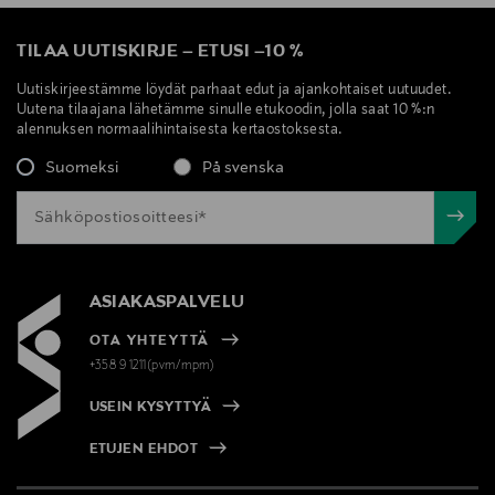
TILAA UUTISKIRJE
–
ETUSI
–
10 %
Uutiskirjeestämme löydät parhaat edut ja ajankohtaiset uutuudet.
Uutena tilaajana lähetämme sinulle etukoodin, jolla saat 10 %:n
alennuksen normaalihintaisesta kertaostoksesta.
Suomeksi
På svenska
ASIAKASPALVELU
OTA YHTEYTTÄ
+358 9 1211(pvm/mpm)
USEIN KYSYTTYÄ
ETUJEN EHDOT