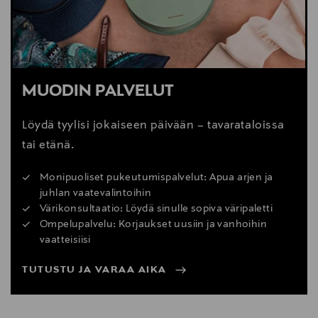
Digitaalinen osoite
infoes@mayoral.com
MUODIN PALVELUT
Avainsanat
mayoral, pitsipusero lapset, lasten pusero, pitsitoppi,
Löydä tyylisi jokaiseen päivään – tavarataloissa
juhlatoppi, juhlapusero lapset
tai etänä.
Monipuoliset pukeutumispalvelut: Apua arjen ja
juhlan vaatevalintoihin
Värikonsultaatio: Löydä sinulle sopiva väripaletti
Ompelupalvelu: Korjaukset uusiin ja vanhoihin
vaatteisiisi
TUTUSTU JA VARAA AIKA