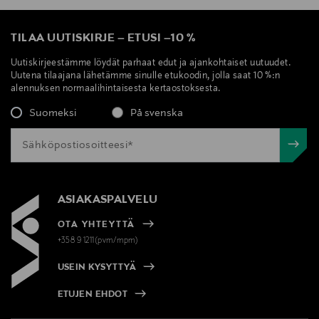
TILAA UUTISKIRJE
–
ETUSI
–
10 %
Uutiskirjeestämme löydät parhaat edut ja ajankohtaiset uutuudet.
Uutena tilaajana lähetämme sinulle etukoodin, jolla saat 10 %:n
alennuksen normaalihintaisesta kertaostoksesta.
Suomeksi
På svenska
ASIAKASPALVELU
OTA YHTEYTTÄ
+358 9 1211(pvm/mpm)
USEIN KYSYTTYÄ
ETUJEN EHDOT