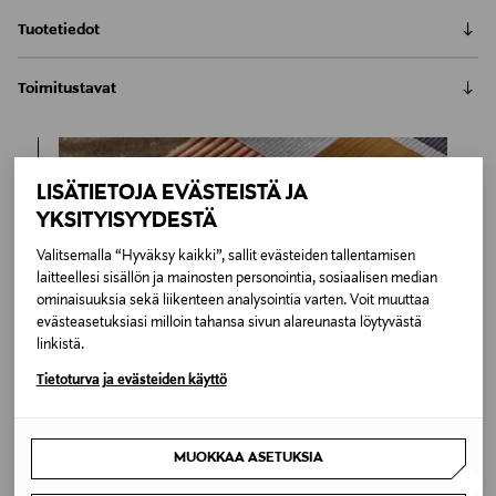
Tuotetiedot
Mazen Anytwo-penkki sopii erinomaisesti
Toimitustavat
makuuhuoneeseen, eteiseen tai tilaan, jossa tarvitaan
ylimääräistä istuintila. Louise Hederströmin
Automaatti tai noutopiste
suunnittelema Anytwo-penkki on helppo koota.
Toimitusaika 2–4 viikkoa
Pienen kokonsa ansiosta penkin voi helposti siirtää
6,90 €
LISÄTIETOJA EVÄSTEISTÄ JA
huoneesta toiseen. Penkin jalat ovat jauhemaalattua
Inspiroidu
metallia ja istuinosa parkittua nahkaa. Tuote on
YKSITYISYYDESTÄ
LUE KOKO TUOTEKUVAUS
Kotiinkuljetus
valmistettu Ruotsissa.
Toimitusaika 2–4 viikkoa
Valitsemalla “Hyväksy kaikki”, sallit evästeiden tallentamisen
Tuotenumero
6,90 €
laitteellesi sisällön ja mainosten personointia, sosiaalisen median
ominaisuuksia sekä liikenteen analysointia varten. Voit muuttaa
174029012
evästeasetuksiasi milloin tahansa sivun alareunasta löytyvästä
linkistä.
Materiaali
Tietoturva ja evästeiden käyttö
Metalli
Väri
MUOKKAA ASETUKSIA
BLACK