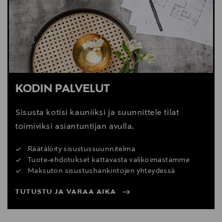
Digitaalinen osoite
info@mazeinterior.com
KODIN PALVELUT
Sisusta kotisi kauniiksi ja suunnittele tilat
toimiviksi asiantuntijan avulla.
Räätälöity sisustussuunnitelma
Tuote-ehdotukset kattavasta valikoimastamme
Maksuton sisustushankintojen yhteydessä
TUTUSTU JA VARAA AIKA