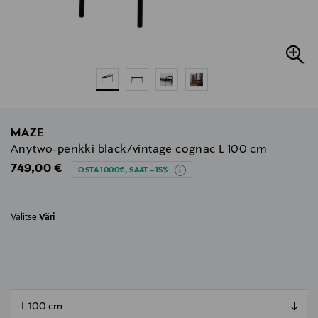
MAZE
Anytwo-penkki black/vintage cognac L 100 cm
Original Price
749,00 €
OSTA 1000€, SAAT –15%
Valitse
Väri
null
null