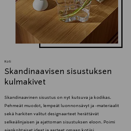
Koti
Skandinaavisen sisustuksen
kulmakivet
Skandinaavinen sisustus on nyt kutsuva ja kodikas.
Pehmeät muodot, lempeät luonnonsävyt ja -materiaalit
sekä harkiten valitut designaarteet herättävät
selkeälinjaisen ja ajattoman sisustuksen eloon. Poimi
ajankohtaiset ideat ja aarteet omaan kotiisi.