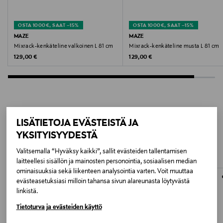
L 56 cm
OSTA 1000€, SAAT –15%
OSTA 1000€, SAAT –15%
Valmistusmaa
MAZE
MAZE
Suomi
Mixrack-kenkäteline valkoinen L 81 cm
Mixrack-kenkäteline musta L 81 cm
Original Price
Original Price
129,00 €
129,00 €
Valmistajan tuotenumero
VP0442000016
Valmistaja
LISÄTIETOJA EVÄSTEISTÄ JA
LISÄÄ KIINNOSTAVIA
Maze Interior AB
YKSITYISYYDESTÄ
TUOTTEITA
Valitsemalla “Hyväksy kaikki”, sallit evästeiden tallentamisen
Valmistajan osoite
laitteellesi sisällön ja mainosten personointia, sosiaalisen median
Maze Interior AB, Halmstadsgatan 16, 252 28
ominaisuuksia sekä liikenteen analysointia varten. Voit muuttaa
Helsingborg, Sweden
evästeasetuksiasi milloin tahansa sivun alareunasta löytyvästä
linkistä.
Digitaalinen osoite
Tietoturva ja evästeiden käyttö
info@mazeinterior.com