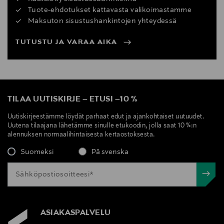
Tuote-ehdotukset kattavasta valikoimastamme
Maksuton sisustushankintojen yhteydessä
TUTUSTU JA VARAA AIKA
TILAA UUTISKIRJE
–
ETUSI
–
10 %
Uutiskirjeestämme löydät parhaat edut ja ajankohtaiset uutuudet.
Uutena tilaajana lähetämme sinulle etukoodin, jolla saat 10 %:n
alennuksen normaalihintaisesta kertaostoksesta.
Suomeksi
På svenska
ASIAKASPALVELU