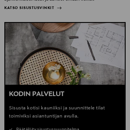
KATSO SISUSTUSVINKIT
NÄYTÄ VÄHEMMÄN
KATSO SISUSTUSVINKIT
KODIN PALVELUT
Sisusta kotisi kauniiksi ja suunnittele tilat
toimiviksi asiantuntijan avulla.
Räätälöity sisustussuunnitelma