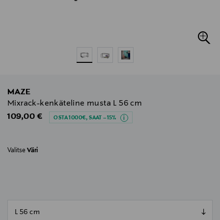
MAZE
Mixrack-kenkäteline musta L 56 cm
Original Price
109,00 €
OSTA 1000€, SAAT –15%
Valitse
Väri
null
null