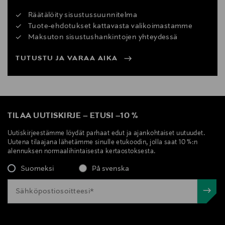
Räätälöity sisustussuunnitelma
Tuote-ehdotukset kattavasta valikoimastamme
Maksuton sisustushankintojen yhteydessä
TUTUSTU JA VARAA AIKA
TILAA UUTISKIRJE
–
ETUSI
–
10 %
Uutiskirjeestämme löydät parhaat edut ja ajankohtaiset uutuudet.
Uutena tilaajana lähetämme sinulle etukoodin, jolla saat 10 %:n
alennuksen normaalihintaisesta kertaostoksesta.
Suomeksi
På svenska