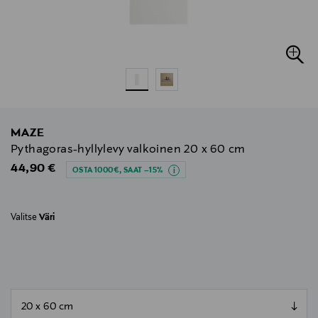
MAZE
Pythagoras-hyllylevy valkoinen 20 x 60 cm
Original Price
44,90 €
OSTA 1000€, SAAT –15%
Valitse
Väri
null
null