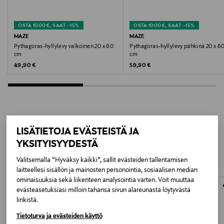
Koko
OSTA 1000€, SAAT –15%
OSTA 1000€, SAAT –15%
20 x 60 cm
MAZE
MAZE
Pythagoras-hyllylevy valkoinen 20 x 80
Pythagoras-hyllylevy pähkinä 20 x 8
cm
cm
Valmistusmaa
Original Price
Original Price
49,90 €
59,90 €
Ruotsi
Valmistajan tuotenumero
VP7060000233
LISÄTIETOJA EVÄSTEISTÄ JA
LISÄÄ KIINNOSTAVIA
Valmistaja
YKSITYISYYDESTÄ
TUOTTEITA
Maze Interior AB
Valitsemalla “Hyväksy kaikki”, sallit evästeiden tallentamisen
laitteellesi sisällön ja mainosten personointia, sosiaalisen median
ominaisuuksia sekä liikenteen analysointia varten. Voit muuttaa
Valmistajan osoite
evästeasetuksiasi milloin tahansa sivun alareunasta löytyvästä
Maze Interior AB, Halmstadsgatan 16, 252 28
linkistä.
Helsingborg, Sweden
Tietoturva ja evästeiden käyttö