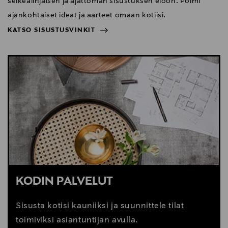
selkeälinjaisen ja ajattoman sisustuksen eloon. Poimi
ajankohtaiset ideat ja aarteet omaan kotiisi.
KATSO SISUSTUSVINKIT
NÄYTÄ VÄHEMMÄN
KATSO SISUSTUSVINKIT
KODIN PALVELUT
Sisusta kotisi kauniiksi ja suunnittele tilat
toimiviksi asiantuntijan avulla.