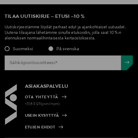
TILAA UUTISKIRJE
–
ETUSI
–
10 %
Uutiskirjeestämme löydät parhaat edut ja ajankohtaiset uutuudet.
Uutena tilaajana lähetämme sinulle etukoodin, jolla saat 10 %:n
alennuksen normaalihintaisesta kertaostoksesta.
Suomeksi
På svenska
ASIAKASPALVELU
OTA YHTEYTTÄ
+358 9 1211(pvm/mpm)
USEIN KYSYTTYÄ
ETUJEN EHDOT