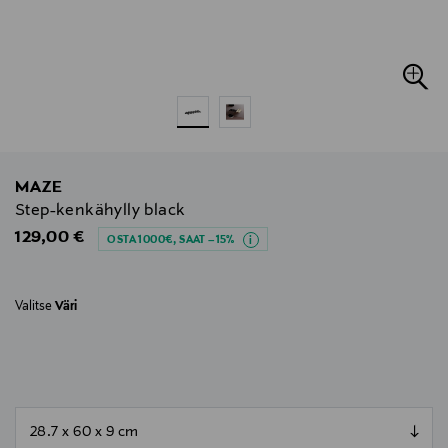
MAZE
Step-kenkähylly black
Original Price
129,00 €
OSTA 1000€, SAAT –15%
Valitse
Väri
null
null