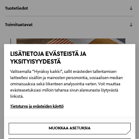
Tuotetiedot
Gustav Rosénin suunnittelema Step-kenkähylly pitää
Toimitustavat
kengät järjestyksessä tyylikkäästi seinällä. Ruotsissa
valmistettu kenkähylly on metallia.
Automaatti tai noutopiste
Toimitusaika 2–4 viikkoa
Tuotenumero
6,90 €
LISÄTIETOJA EVÄSTEISTÄ JA
Inspiroidu
174285098
YKSITYISYYDESTÄ
Kotiinkuljetus
Toimitusaika 2–4 viikkoa
Valitsemalla “Hyväksy kaikki”, sallit evästeiden tallentamisen
Materiaali
6,90 €
laitteellesi sisällön ja mainosten personointia, sosiaalisen median
ominaisuuksia sekä liikenteen analysointia varten. Voit muuttaa
Metalli
evästeasetuksiasi milloin tahansa sivun alareunasta löytyvästä
linkistä.
Väri
Tietoturva ja evästeiden käyttö
BLACK
Koko
MUOKKAA ASETUKSIA
28.7 x 60 x 9 cm