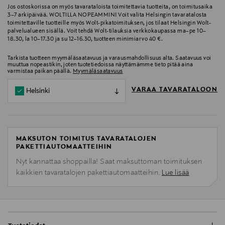
Jos ostoskorissa on myös tavarataloista toimitettavia tuotteita, on toimitusaika
3–7 arkipäivää. WOLTILLA NOPEAMMIN! Voit valita Helsingin tavaratalosta
toimitettaville tuotteille myös Wolt-pikatoimituksen, jos tilaat Helsingin Wolt-
palvelualueen sisällä. Voit tehdä Wolt-tilauksia verkkokaupassa ma–pe 10–
18.30, la 10–17.30 ja su 12–16.30, tuotteen minimiarvo 40 €.
Tarkista tuotteen myymäläsaatavuus ja varausmahdollisuus alta. Saatavuus voi
muuttua nopeastikin, joten tuotetiedoissa näyttämämme tieto pitää aina
varmistaa paikan päällä.
Myymäläsaatavuus
VARAA TAVARATALOON
Helsinki
MAKSUTON TOIMITUS TAVARATALOJEN
PAKETTIAUTOMAATTEIHIN
Nyt kannattaa shoppailla! Saat maksuttoman toimituksen
kaikkien tavaratalojen pakettiautomaatteihin.
Lue lisää