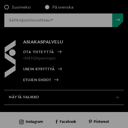
Suomeksi
På svenska
ASIAKASPALVELU
OTA YHTEYTTÄ
+358 9 1211(pvm/mpm)
USEIN KYSYTTYÄ
ETUJEN EHDOT
NÄYTÄ VALIKKO
TUKI & INFO
Instagram
Facebook
Pinterest
AJANKOHTAISTA