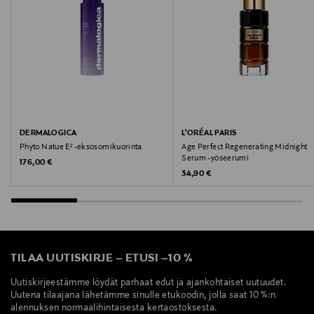
Valmistaja
ME TREATMENTS OY
Valmistajan osoite
Atomitie 5, 00370 Helsinki, Finland
Digitaalinen osoite
DERMALOGICA
L'ORÉAL PARIS
Phyto Natue E² -eksosomikuorinta
Age Perfect Regenerating Midnight
info@metreatments.fi
Serum -yöseerumi
Original Price
176,00 €
Original Price
34,90 €
Avainsanat
Medik8, päivävoide, yövoide, kasvovoide, antiage
voide, kosteusvoide kasvoille, ihonhoito,
TILAA UUTISKIRJE
–
ETUSI
–
10 %
Uutiskirjeestämme löydät parhaat edut ja ajankohtaiset uutuudet.
Uutena tilaajana lähetämme sinulle etukoodin, jolla saat 10 %:n
alennuksen normaalihintaisesta kertaostoksesta.