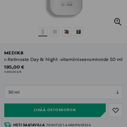
MEDIK8
r-Retinoate Day & Night -vitamiiniseerumivoide 50 ml
Original Price
195,00 €
3 900,00 €/1l
null
null
LISÄÄ OSTOSKORIIN
HETI SAATAVILLA
TOIMITUS 1-4 ARKIPÄIVÄSSÄ