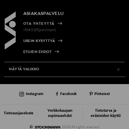
ASIAKASPALVELU
OTA YHTEYTTÄ
+358 9 1211(pvm/mpm)
USEIN KYSYTTYÄ
ETUJEN EHDOT
NÄYTÄ VALIKKO
TUKI & INFO
Instagram
Facebook
Pinterest
AJANKOHTAISTA
PALVELUT
Verkkokaupan
Tietoturva ja
Tietosuojaseloste
sopimusehdot
evästeiden käyttö
VASTUULLISUUS
©
2026 All rights reserved