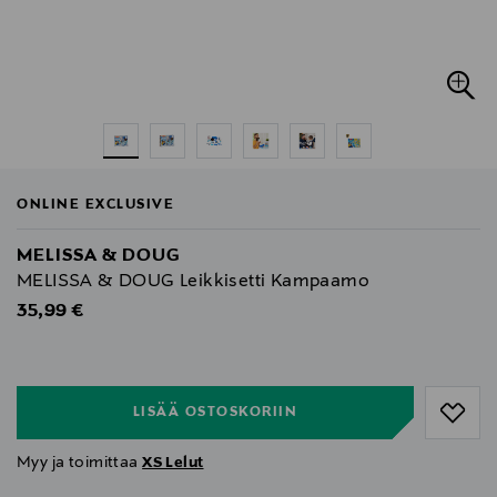
ONLINE EXCLUSIVE
MELISSA & DOUG
MELISSA & DOUG Leikkisetti Kampaamo
Original Price
35,99 €
null
null
LISÄÄ OSTOSKORIIN
Myy ja toimittaa
XS Lelut