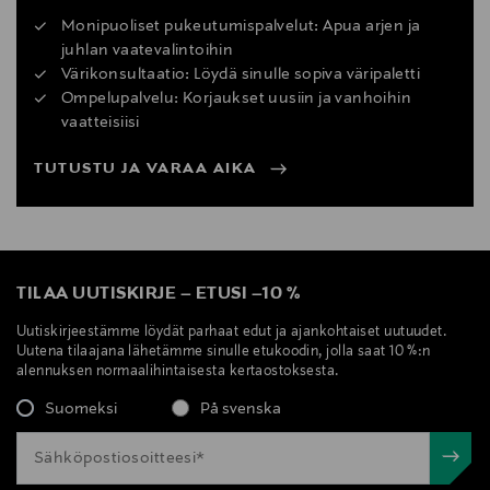
Monipuoliset pukeutumispalvelut: Apua arjen ja
juhlan vaatevalintoihin
Värikonsultaatio: Löydä sinulle sopiva väripaletti
Ompelupalvelu: Korjaukset uusiin ja vanhoihin
vaatteisiisi
TUTUSTU JA VARAA AIKA
TILAA UUTISKIRJE
–
ETUSI
–
10 %
Uutiskirjeestämme löydät parhaat edut ja ajankohtaiset uutuudet.
Uutena tilaajana lähetämme sinulle etukoodin, jolla saat 10 %:n
alennuksen normaalihintaisesta kertaostoksesta.
Suomeksi
På svenska