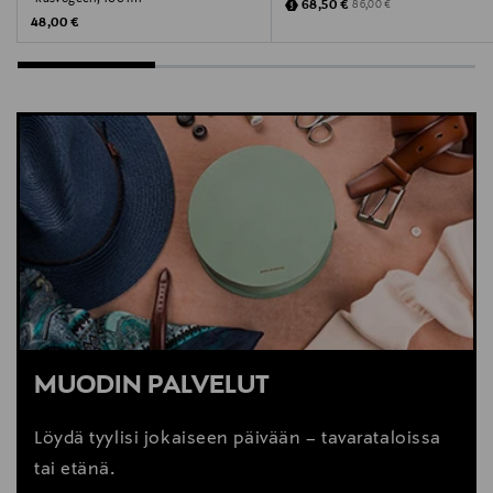
Discounted Price
Original Price
68,50 €
86,00 €
Original Price
48,00 €
MUODIN PALVELUT
Löydä tyylisi jokaiseen päivään – tavarataloissa
tai etänä.