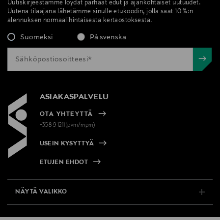
Uutiskirjeestämme löydät parhaat edut ja ajankohtaiset uutuudet.
Uutena tilaajana lähetämme sinulle etukoodin, jolla saat 10 %:n
alennuksen normaalihintaisesta kertaostoksesta.
Suomeksi
På svenska
ASIAKASPALVELU
OTA YHTEYTTÄ
+358 9 1211(pvm/mpm)
USEIN KYSYTTYÄ
ETUJEN EHDOT
NÄYTÄ VALIKKO
TUKI & INFO