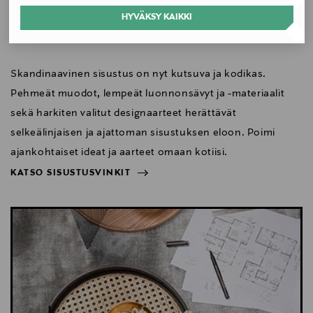
Skandinaavisen sisustuksen
HYVÄKSY KAIKKI
kulmakivet
Skandinaavinen sisustus on nyt kutsuva ja kodikas.
Pehmeät muodot, lempeät luonnonsävyt ja -materiaalit
sekä harkiten valitut designaarteet herättävät
selkeälinjaisen ja ajattoman sisustuksen eloon. Poimi
ajankohtaiset ideat ja aarteet omaan kotiisi.
KATSO SISUSTUSVINKIT
NÄYTÄ VÄHEMMÄN
KATSO SISUSTUSVINKIT