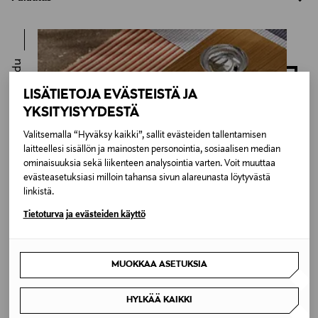
0,00 € – 4,90 €
jokaiseen kotiin ja luovat sen kuuluisan pisteen i:n
Meille on hyvin tärkeää, että olet tyytyväinen tilaukseesi. Voit
päälle! Materiaali on ruostumatonta terästä. Ei
Kotiinkuljetus
palauttaa tilaamasi tuotteen 30 vuorokauden kuluessa
suositella konepesua.
LUE KOKO TUOTEKUVAUS
Näet lopullisen toimituskulun tilauksesi Toimitustapa-
tuotteen vastaanottamisesta. Palauttaminen on maksutonta
Saturno-tarjoiluvadin mitat ovat 40x36 cm.
kohdassa.
Inspiroidu
eikä sinun tarvitse ilmoittaa palautuksesta etukäteen.
Tuotenumero
LISÄTIETOJA EVÄSTEISTÄ JA
761780
LUE TARKEMMAT PALAUTUSOHJEET
YKSITYISYYDESTÄ
Väri
Valitsemalla “Hyväksy kaikki”, sallit evästeiden tallentamisen
laitteellesi sisällön ja mainosten personointia, sosiaalisen median
VULCANIC GREY
ominaisuuksia sekä liikenteen analysointia varten. Voit muuttaa
evästeasetuksiasi milloin tahansa sivun alareunasta löytyvästä
linkistä.
Tietoturva ja evästeiden käyttö
MUOKKAA ASETUKSIA
HYLKÄÄ KAIKKI
Koti