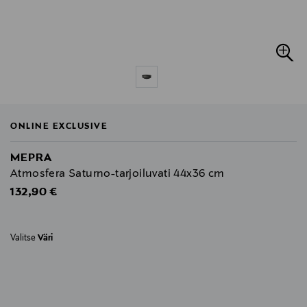
ONLINE EXCLUSIVE
MEPRA
Atmosfera Saturno-tarjoiluvati 44x36 cm
Original Price
132,90 €
Valitse
Väri
null
null