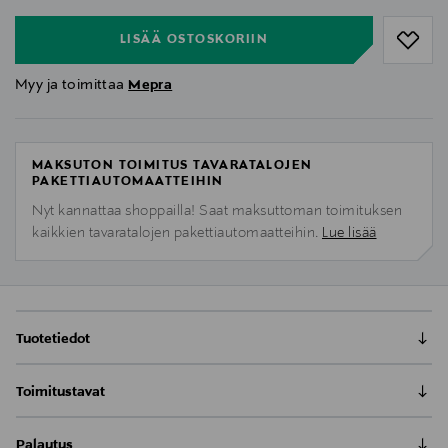
LISÄÄ OSTOSKORIIN
Myy ja toimittaa
Mepra
MAKSUTON TOIMITUS TAVARATALOJEN
PAKETTIAUTOMAATTEIHIN
Nyt kannattaa shoppailla! Saat maksuttoman toimituksen
kaikkien tavaratalojen pakettiautomaatteihin.
Lue lisää
Tuotetiedot
Atmosfera-sarjan monikäyttöiset tarjoilu- ja
Toimitustavat
koristeastiat sopivat niin ruokapöytään kuin
olohuoneeseenkin. Moderni italialaisen design ja
Toimitus postiin tai noutopisteeseen
trendikkäät mattapintaiset metallivärit sopivat
Palautus