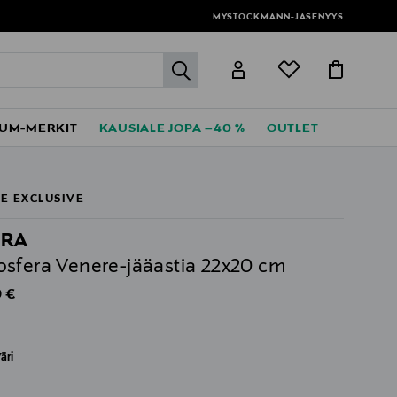
MYSTOCKMANN-JÄSENYYS
label.header.go
UM-MERKIT
KAUSIALE JOPA –40 %
OUTLET
E EXCLUSIVE
PRA
sfera Venere-jääastia 22x20 cm
al Price
 €
äri