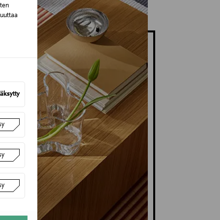
sten
muuttaa
äksytty
sy
sy
sy