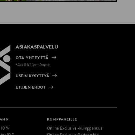
ASIAKASPALVELU
OTA YHTEYTTÄ
+358 9 1211(pvm/mpm)
USEIN KYSYTTYÄ
ETUJEN EHDOT
MANN
KUMPPANEILLE
t 10 %
Online Exclusive -kumppanuus