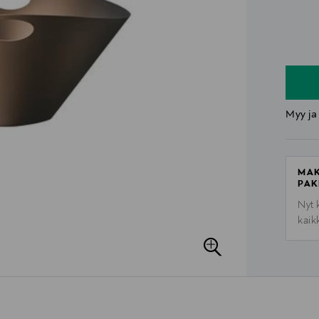
n
n
Myy ja
MAK
PAK
Nyt 
kaik