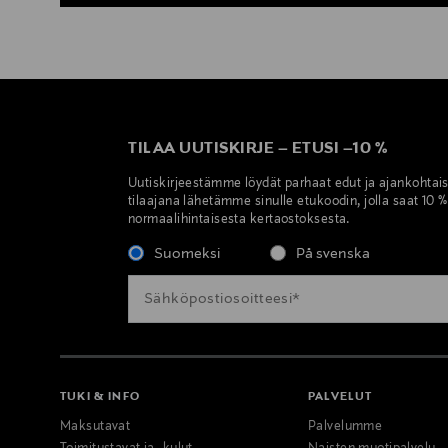
TILAA UUTISKIRJE
–
ETUSI
–
10 %
Uutiskirjeestämme löydät parhaat edut ja ajankohtai
tilaajana lähetämme sinulle etukoodin, jolla saat 10 
normaalihintaisesta kertaostoksesta.
Suomeksi
På svenska
TUKI & INFO
PALVELUT
Maksutavat
Palvelumme