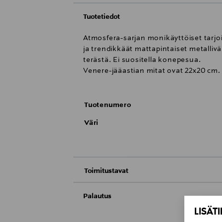
Tuotetiedot
Atmosfera-sarjan monikäyttöiset tarjoi
ja trendikkäät mattapintaiset metallivä
terästä. Ei suositella konepesua.
Venere-jääastian mitat ovat 22x20 cm.
Tuotenumero
Väri
Toimitustavat
Toimitus postiin tai noutopisteeseen
Palautus
LISÄT
Meille on hyvin tärkeää, että olet tyytyvä
Kotiinkuljetus