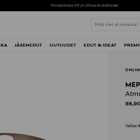
Perustoimitus 0 € yli 120 euron ostoksista!
KKA
JÄSENEDUT
UUTUUDET
EDUT & IDEAT
PREMI
ONLIN
ME
Atmo
Origin
98,90
Valitse
V