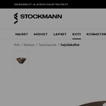
ä
TAVARATALOT JA AUKIOLOAJAT
PALVELUT
NAISET
MIEHET
LAPSET
KOTI
KOSMETII
Koti
Kattaus
Tarjoiluastiat
Tarjoilukulhot