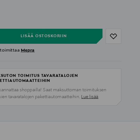
ull
ull
LISÄÄ OSTOSKORIIN
 toimittaa
Mepra
SUTON TOIMITUS TAVARATALOJEN
ETTIAUTOMAATTEIHIN
kannattaa shoppailla! Saat maksuttoman toimituksen
kien tavaratalojen pakettiautomaatteihin.
Lue lisää