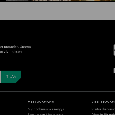
set uutuudet. Uutena
%:n alennuksen
MYSTOCKMANN
VISIT STOCK
MyStockmann-jäsenyys
Visitor discoun