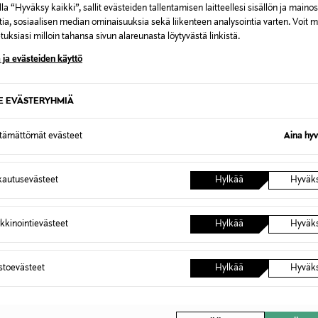
rvitse ilmoittaa palautuksesta etukäteen.
la “Hyväksy kaikki”, sallit evästeiden tallentamisen laitteellesi sisällön ja maino
tia, sosiaalisen median ominaisuuksia sekä liikenteen analysointia varten. Voit 
Inspiroidu
uksiasi milloin tahansa sivun alareunasta löytyvästä linkistä.
 ja evästeiden käyttö
stuksen
SE EVÄSTERYHMIÄ
ttämättömät evästeet
Aina hyv
kodikas. Pehmeät muodot,
kiten valitut designaarteet
autusevästeet
Hylkää
Hyväk
stuksen eloon. Poimi
kkinointievästeet
Hylkää
Hyväk
astoevästeet
Hylkää
Hyväk