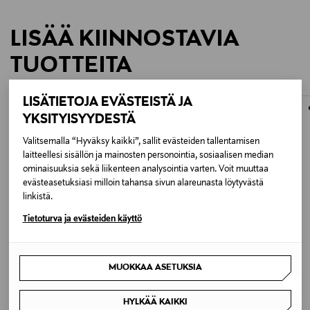
LISÄÄ KIINNOSTAVIA
TUOTTEITA
LISÄTIETOJA EVÄSTEISTÄ JA
YKSITYISYYDESTÄ
Valitsemalla “Hyväksy kaikki”, sallit evästeiden tallentamisen
laitteellesi sisällön ja mainosten personointia, sosiaalisen median
ominaisuuksia sekä liikenteen analysointia varten. Voit muuttaa
evästeasetuksiasi milloin tahansa sivun alareunasta löytyvästä
linkistä.
Tietoturva ja evästeiden käyttö
ETUKUPONKITUOTE
ETUKUPONKITUOTE
MUOKKAA ASETUKSIA
ASA
ASA
Á Table -kulho 30 cm
Á Table -kulho 15 cm
Original Price
Original Price
HYLKÄÄ KAIKKI
59,90 €
17,90 €