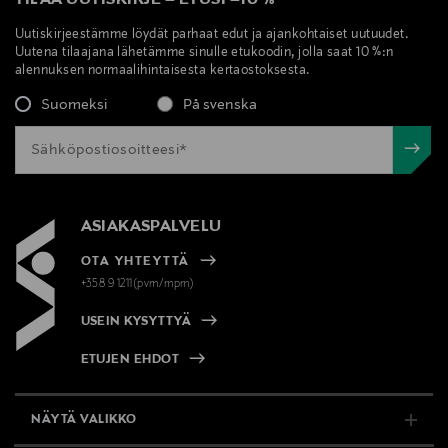
Uutiskirjeestämme löydät parhaat edut ja ajankohtaiset uutuudet.
Uutena tilaajana lähetämme sinulle etukoodin, jolla saat 10 %:n
alennuksen normaalihintaisesta kertaostoksesta.
Suomeksi
På svenska
ASIAKASPALVELU
OTA YHTEYTTÄ
+358 9 1211(pvm/mpm)
USEIN KYSYTTYÄ
ETUJEN EHDOT
NÄYTÄ VALIKKO