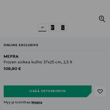
ONLINE EXCLUSIVE
MEPRA
Frozen soikea kulho 37x25 cm, 2,5 lt
Original Price
109,90 €
null
null
LISÄÄ OSTOSKORIIN
Myy ja toimittaa
Mepra