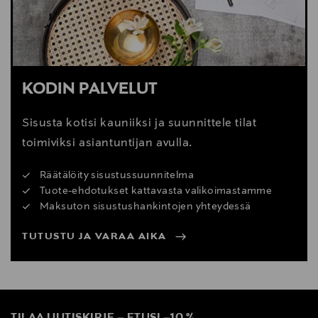
KODIN PALVELUT
Sisusta kotisi kauniiksi ja suunnittele tilat
toimiviksi asiantuntijan avulla.
Räätälöity sisustussuunnitelma
Tuote-ehdotukset kattavasta valikoimastamme
Maksuton sisustushankintojen yhteydessä
TUTUSTU JA VARAA AIKA
TILAA UUTISKIRJE
–
ETUSI
–
10 %