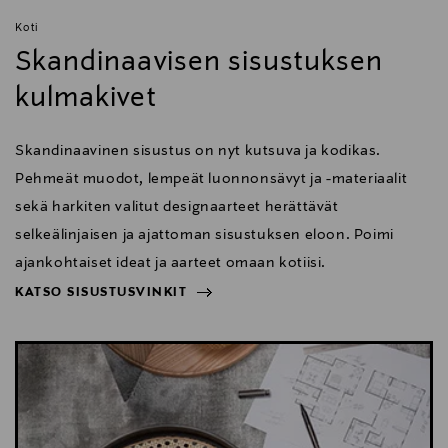
Koti
Skandinaavisen sisustuksen
kulmakivet
Skandinaavinen sisustus on nyt kutsuva ja kodikas.
Pehmeät muodot, lempeät luonnonsävyt ja -materiaalit
sekä harkiten valitut designaarteet herättävät
selkeälinjaisen ja ajattoman sisustuksen eloon. Poimi
ajankohtaiset ideat ja aarteet omaan kotiisi.
KATSO SISUSTUSVINKIT
NÄYTÄ VÄHEMMÄN
KATSO SISUSTUSVINKIT