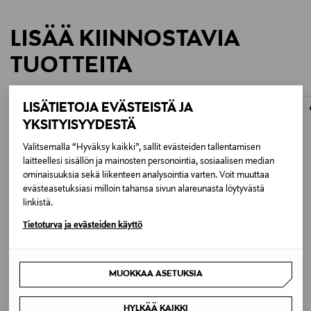
LISÄÄ KIINNOSTAVIA
TUOTTEITA
LISÄTIETOJA EVÄSTEISTÄ JA
YKSITYISYYDESTÄ
Valitsemalla “Hyväksy kaikki”, sallit evästeiden tallentamisen
laitteellesi sisällön ja mainosten personointia, sosiaalisen median
ominaisuuksia sekä liikenteen analysointia varten. Voit muuttaa
evästeasetuksiasi milloin tahansa sivun alareunasta löytyvästä
linkistä.
Tietoturva ja evästeiden käyttö
ALE –34%
ETUKUPONKITUOTE
MUOKKAA ASETUKSIA
RÖSLE
RÖSLE
Videro G4-S Vario+ -kaasugrilli
Teesihti
Discounted Price
Original Price
Original Price
763,00 €
30,90 €
1 149,00 €
HYLKÄÄ KAIKKI