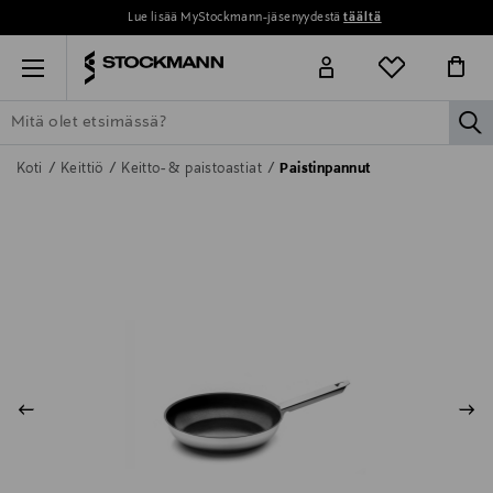
Lue lisää MyStockmann-jäsenyydestä
täältä
Menu
la
ETSI KAIKKI
NAISET
MIEHET
LAPSET
KOTI
KOSMETIIK
Koti
Keittiö
Keitto- & paistoastiat
Paistinpannut