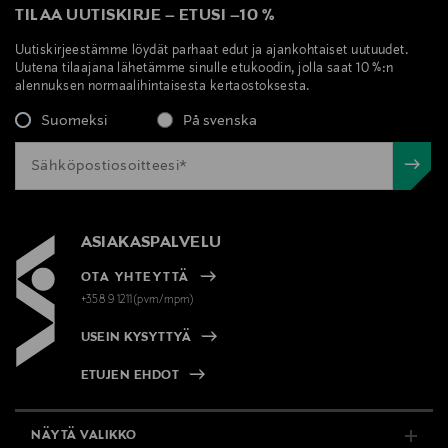
TILAA UUTISKIRJE
–
ETUSI
–
10 %
Uutiskirjeestämme löydät parhaat edut ja ajankohtaiset uutuudet.
Uutena tilaajana lähetämme sinulle etukoodin, jolla saat 10 %:n
alennuksen normaalihintaisesta kertaostoksesta.
Suomeksi
På svenska
ASIAKASPALVELU
OTA YHTEYTTÄ
+358 9 1211(pvm/mpm)
USEIN KYSYTTYÄ
ETUJEN EHDOT
NÄYTÄ VALIKKO