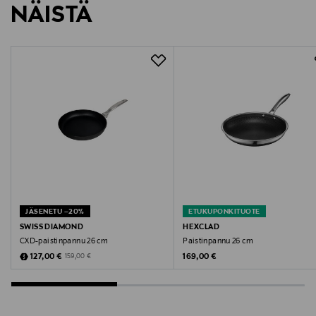
cm.
NÄISTÄ
1355911
LUE TARKEMMAT PALAUTUSOHJEET
JÄSENETU –20%
ETUKUPONKITUOTE
SWISS DIAMOND
HEXCLAD
CXD-paistinpannu 26 cm
Paistinpannu 26 cm
Discounted Price
Original Price
Original Price
127,00 €
169,00 €
159,00 €