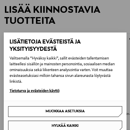
LISÄÄ KIINNOSTAVIA
TUOTTEITA
LISÄTIETOJA EVÄSTEISTÄ JA
YKSITYISYYDESTÄ
Valitsemalla “Hyväksy kaikki”, sallit evästeiden tallentamisen
laitteellesi sisällön ja mainosten personointia, sosiaalisen median
ominaisuuksia sekä liikenteen analysointia varten. Voit muuttaa
evästeasetuksiasi milloin tahansa sivun alareunasta löytyvästä
linkistä.
Tietoturva ja evästeiden käyttö
JÄSENETU –21%
HAY
GARNIER
MUOKKAA ASETUKSIA
Colour Crate Mini -korit 2 kpl
Micellar Gentle Peeling Water All-in-
puhdistusvesi
Discounted Price
Original Price
5,50 €
7,00 €
Original Price
9,90 €
HYLKÄÄ KAIKKI