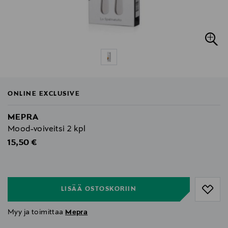
ONLINE EXCLUSIVE
MEPRA
Mood-voiveitsi 2 kpl
Original Price
15,50 €
null
null
LISÄÄ OSTOSKORIIN
Myy ja toimittaa
Mepra