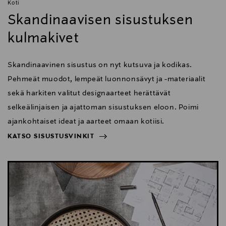
Koti
Skandinaavisen sisustuksen
kulmakivet
Skandinaavinen sisustus on nyt kutsuva ja kodikas.
Pehmeät muodot, lempeät luonnonsävyt ja -materiaalit
sekä harkiten valitut designaarteet herättävät
selkeälinjaisen ja ajattoman sisustuksen eloon. Poimi
ajankohtaiset ideat ja aarteet omaan kotiisi.
KATSO SISUSTUSVINKIT
NÄYTÄ VÄHEMMÄN
KATSO SISUSTUSVINKIT