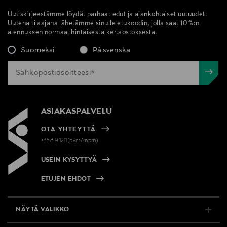
Uutiskirjeestämme löydät parhaat edut ja ajankohtaiset uutuudet.
Uutena tilaajana lähetämme sinulle etukoodin, jolla saat 10 %:n
alennuksen normaalihintaisesta kertaostoksesta.
Suomeksi
På svenska
ASIAKASPALVELU
OTA YHTEYTTÄ
+358 9 1211(pvm/mpm)
USEIN KYSYTTYÄ
ETUJEN EHDOT
NÄYTÄ VALIKKO