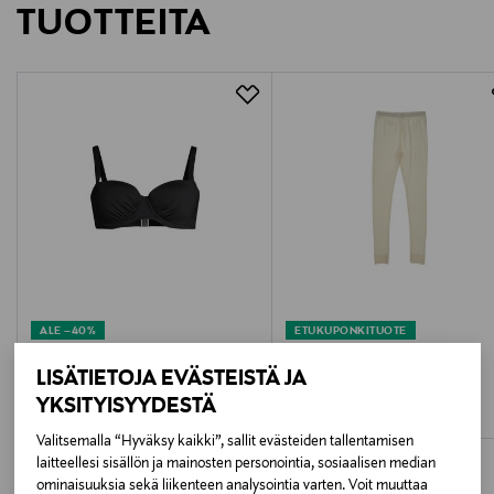
TUOTTEITA
1147158
LUE TARKEMMAT PALAUTUSOHJEET
ALE –40%
ETUKUPONKITUOTE
SUNFLAIR
DAMELLA
LISÄTIETOJA EVÄSTEISTÄ JA
Color Up Your Life -bikiniyläosa
Villa-silkkileggingsit
Discounted Price
Original Price
YKSITYISYYDESTÄ
Original Price
47,90 €
69,90 €
79,90 €
Valitsemalla “Hyväksy kaikki”, sallit evästeiden tallentamisen
laitteellesi sisällön ja mainosten personointia, sosiaalisen median
ominaisuuksia sekä liikenteen analysointia varten. Voit muuttaa