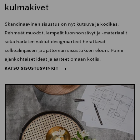
kulmakivet
Skandinaavinen sisustus on nyt kutsuva ja kodikas.
Pehmeät muodot, lempeät luonnonsävyt ja -materiaalit
sekä harkiten valitut designaarteet herättävät
selkeälinjaisen ja ajattoman sisustuksen eloon. Poimi
ajankohtaiset ideat ja aarteet omaan kotiisi.
KATSO SISUSTUSVINKIT
NÄYTÄ VÄHEMMÄN
KATSO SISUSTUSVINKIT