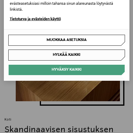
evästeasetuksiasi milloin tahansa sivun alareunasta löytyvästä
linkistä.
Inspiroidu
Tietoturva ja evästeiden käyttö
MUOKKAA ASETUKSIA
HYLKÄÄ KAIKKI
HYVÄKSY KAIKKI
Koti
Skandinaavisen sisustuksen