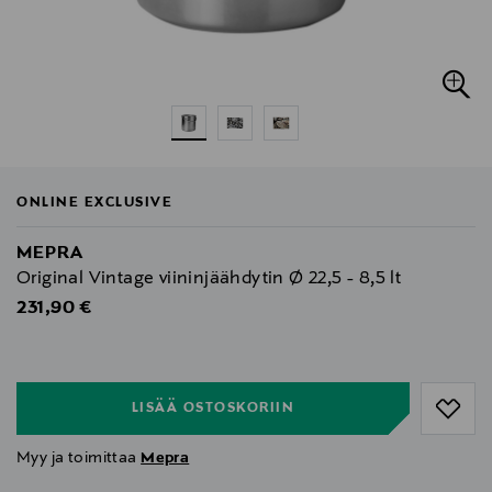
ONLINE EXCLUSIVE
MEPRA
Original Vintage viininjäähdytin Ø 22,5 - 8,5 lt
Original Price
231,90 €
null
null
LISÄÄ OSTOSKORIIN
Myy ja toimittaa
Mepra