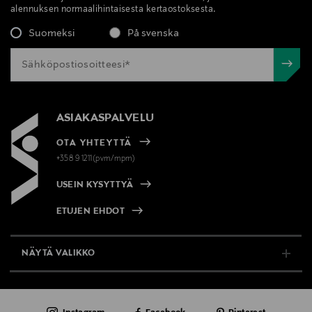
alennuksen normaalihintaisesta kertaostoksesta.
Suomeksi
På svenska
ASIAKASPALVELU
OTA YHTEYTTÄ
+358 9 1211(pvm/mpm)
USEIN KYSYTTYÄ
ETUJEN EHDOT
NÄYTÄ VALIKKO
TUKI & INFO