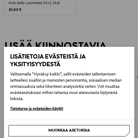
Aino Aalto -juomalasi 33 cl, 2 kpl
Original Price
25,90 €
LISÄÄ KIINNOSTAVIA
TUOTTEITA
LISÄTIETOJA EVÄSTEISTÄ JA
YKSITYISYYDESTÄ
Valitsemalla “Hyväksy kaikki”, sallit evästeiden tallentamisen
ONLINE EXCLUSIVE
laitteellesi sisällön ja mainosten personointia, sosiaalisen median
ominaisuuksia sekä liikenteen analysointia varten. Voit muuttaa
evästeasetuksiasi milloin tahansa sivun alareunasta löytyvästä
linkistä.
Tietoturva ja evästeiden käyttö
MUOKKAA ASETUKSIA