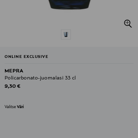
ONLINE EXCLUSIVE
MEPRA
Policarbonato-juomalasi 33 cl
Original Price
9,30 €
Valitse
Väri
null
null