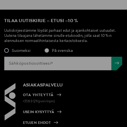
TILAA UUTISKIRJE
–
ETUSI
–
10 %
Uutiskirjeestämme löydät parhaat edut ja ajankohtaiset uutuudet.
Uutena tilaajana lähetämme sinulle etukoodin, jolla saat 10 %:n
alennuksen normaalihintaisesta kertaostoksesta.
Suomeksi
På svenska
ASIAKASPALVELU
OTA YHTEYTTÄ
+358 9 1211(pvm/mpm)
USEIN KYSYTTYÄ
ETUJEN EHDOT