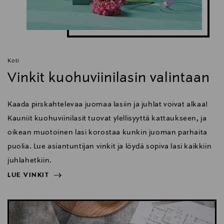
Koti
Vinkit kuohuviinilasin valintaan
Kaada pirskahtelevaa juomaa lasiin ja juhlat voivat alkaa!
Kauniit kuohuviinilasit tuovat ylellisyyttä kattaukseen, ja
oikean muotoinen lasi korostaa kunkin juoman parhaita
puolia. Lue asiantuntijan vinkit ja löydä sopiva lasi kaikkiin
juhlahetkiin.
LUE VINKIT
NÄYTÄ VÄHEMMÄN
LUE VINKIT