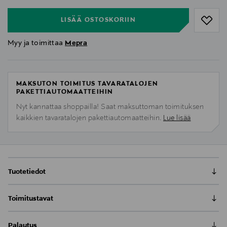
LISÄÄ OSTOSKORIIN
Myy ja toimittaa
Mepra
MAKSUTON TOIMITUS TAVARATALOJEN
PAKETTIAUTOMAATTEIHIN
Nyt kannattaa shoppailla! Saat maksuttoman toimituksen
kaikkien tavaratalojen pakettiautomaatteihin.
Lue lisää
Tuotetiedot
Mepran kestomuovilasit ja -astiat on valmistettu
Toimitustavat
polykarbonaatista, mikä on erittäin kestävä ja kirkas
kuin oikea lasi. Policarbonato-tuotteet sietävät niin
Toimitus postiin tai noutopisteeseen
kylmiä kuin kuumiakin juotavia ja ne ovat
Palautus