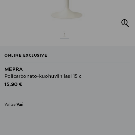
ONLINE EXCLUSIVE
MEPRA
Policarbonato-kuohuviinilasi 15 cl
Original Price
15,90 €
Valitse
Väri
null
null