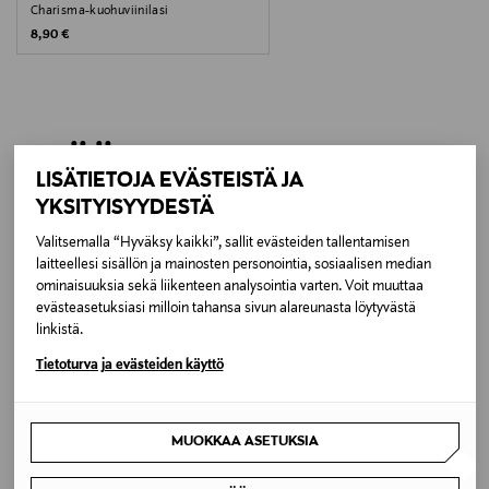
Charisma-kuohuviinilasi
Original Price
8,90 €
LISÄÄ KIINNOSTAVIA
LISÄTIETOJA EVÄSTEISTÄ JA
TUOTTEITA
YKSITYISYYDESTÄ
Valitsemalla “Hyväksy kaikki”, sallit evästeiden tallentamisen
laitteellesi sisällön ja mainosten personointia, sosiaalisen median
ominaisuuksia sekä liikenteen analysointia varten. Voit muuttaa
evästeasetuksiasi milloin tahansa sivun alareunasta löytyvästä
linkistä.
Tietoturva ja evästeiden käyttö
MUOKKAA ASETUKSIA