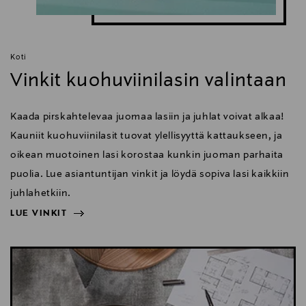
Koti
Vinkit kuohuviinilasin valintaan
Kaada pirskahtelevaa juomaa lasiin ja juhlat voivat alkaa!
Kauniit kuohuviinilasit tuovat ylellisyyttä kattaukseen, ja
oikean muotoinen lasi korostaa kunkin juoman parhaita
puolia. Lue asiantuntijan vinkit ja löydä sopiva lasi kaikkiin
juhlahetkiin.
LUE VINKIT
NÄYTÄ VÄHEMMÄN
LUE VINKIT