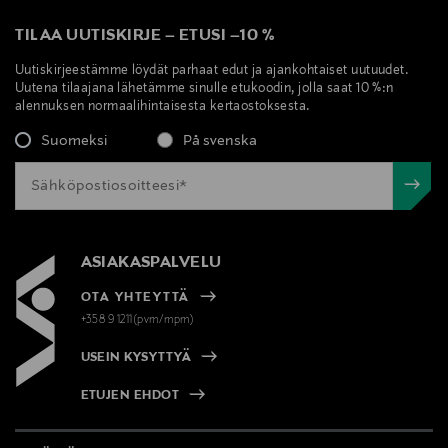
TILAA UUTISKIRJE
–
ETUSI
–
10 %
Uutiskirjeestämme löydät parhaat edut ja ajankohtaiset uutuudet.
Uutena tilaajana lähetämme sinulle etukoodin, jolla saat 10 %:n
alennuksen normaalihintaisesta kertaostoksesta.
Suomeksi
På svenska
ASIAKASPALVELU
OTA YHTEYTTÄ
+358 9 1211(pvm/mpm)
USEIN KYSYTTYÄ
ETUJEN EHDOT