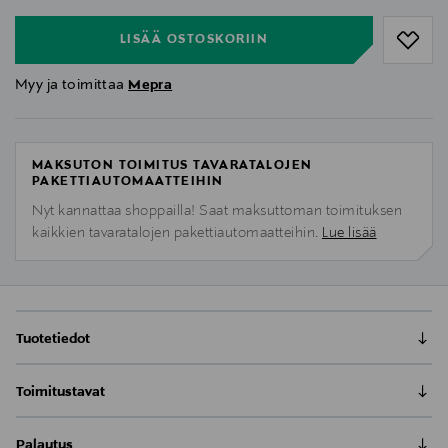
LISÄÄ OSTOSKORIIN
Myy ja toimittaa
Mepra
MAKSUTON TOIMITUS TAVARATALOJEN
PAKETTIAUTOMAATTEIHIN
Nyt kannattaa shoppailla! Saat maksuttoman toimituksen
kaikkien tavaratalojen pakettiautomaatteihin.
Lue lisää
Tuotetiedot
Mepran kestomuovilasit ja -astiat on valmistettu
Toimitustavat
polykarbonaatista, mikä on erittäin kestävä ja kirkas
kuin oikea lasi. Policarbonato-tuotteet sietävät niin
Toimitus postiin tai noutopisteeseen
kylmiä kuin kuumiakin juotavia ja ne ovat
Palautus