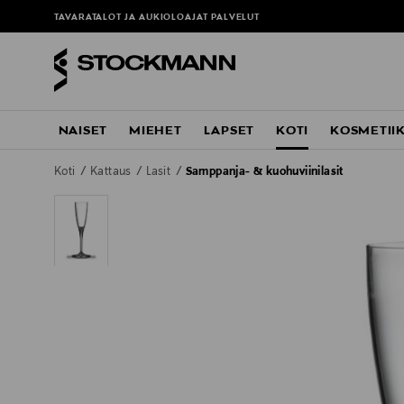
TAVARATALOT JA AUKIOLOAJAT
PALVELUT
NAISET
MIEHET
LAPSET
KOTI
KOSMETII
Koti
Kattaus
Lasit
Samppanja- & kuohuviinilasit