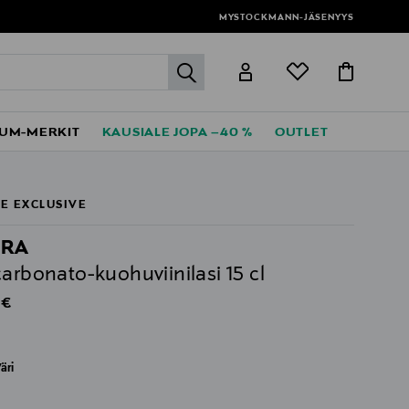
MYSTOCKMANN-JÄSENYYS
label.header.go
UM-MERKIT
KAUSIALE JOPA –40 %
OUTLET
E EXCLUSIVE
PRA
carbonato-kuohuviinilasi 15 cl
al Price
 €
äri