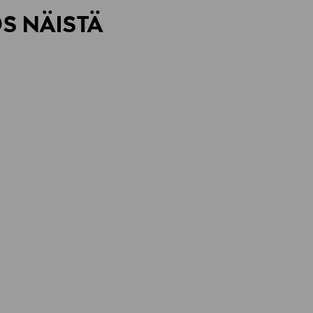
rvitse ilmoittaa palautuksesta etukäteen.
ÖS NÄISTÄ