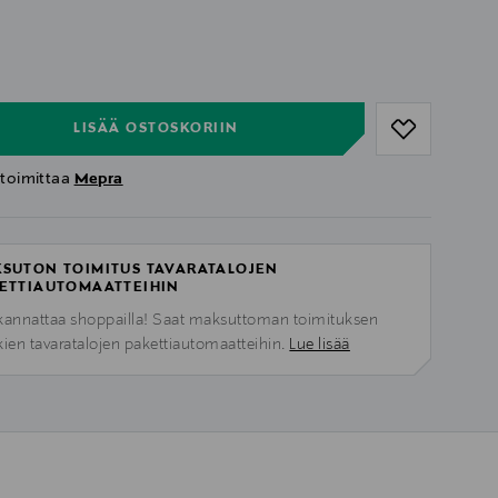
ull
ull
LISÄÄ OSTOSKORIIN
 toimittaa
Mepra
SUTON TOIMITUS TAVARATALOJEN
ETTIAUTOMAATTEIHIN
kannattaa shoppailla! Saat maksuttoman toimituksen
kien tavaratalojen pakettiautomaatteihin.
Lue lisää