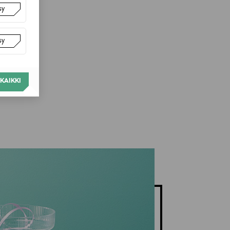
sy
sy
KAIKKI