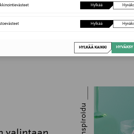
kkinointievästeet
Hylkää
Hyväk
astoevästeet
Hylkää
Hyväk
HYVÄKSY 
HYLKÄÄ KAIKKI
Inspiroidu
n valintaan