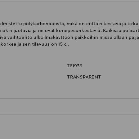
lmistettu polykarbonaatista, mikä on erittäin kestävä ja kirka
umiakin juotavia ja ne ovat konepesunkestäviä. Kaikissa polic
iva vaihtoehto ulkoilmakäyttöön paikkoihin missä ollaan paljain
korkea ja sen tilavuus on 15 cl.
761939
TRANSPARENT
0,00 € – 4,90 €
inen tilaukseesi. Voit palauttaa tilaamasi tuotteen 30 vuorokauden ku
Näet lopullisen toimituskulun tila