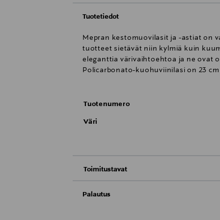
Tuotetiedot
Mepran kestomuovilasit ja -astiat on va
tuotteet sietävät niin kylmiä kuin ku
eleganttia värivaihtoehtoa ja ne ovat o
Policarbonato-kuohuviinilasi on 23 cm 
Tuotenumero
Väri
Toimitustavat
Toimitus postiin tai noutopisteeseen
Palautus
Meille on hyvin tärkeää, että olet tyytyvä
Kotiinkuljetus