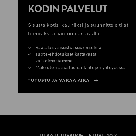
KODIN PALVELUT
Sisusta kotisi kauniiksi ja suunnittele tilat
toimiviksi asiantuntijan avulla.
Räätälöity sisustussuunnitelma
Tuote-ehdotukset kattavasta
valikoimastamme
Maksuton sisustushankintojen yhteydessä
TUTUSTU JA VARAA AIKA
TILAA UUTISKIRJE
–
ETUSI
–
10 %