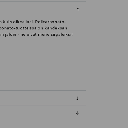
s kuin oikea lasi. Policarbonato-
arbonato-tuotteissa on kahdeksan
 jaloin - ne eivät mene sirpaleiksi!
luessa tuotteen vastaanottamisesta.
uksesi Toimitustapa-kohdassa.