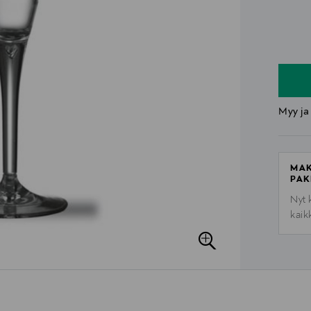
n
n
Myy ja
MAK
PAK
Nyt 
kaik