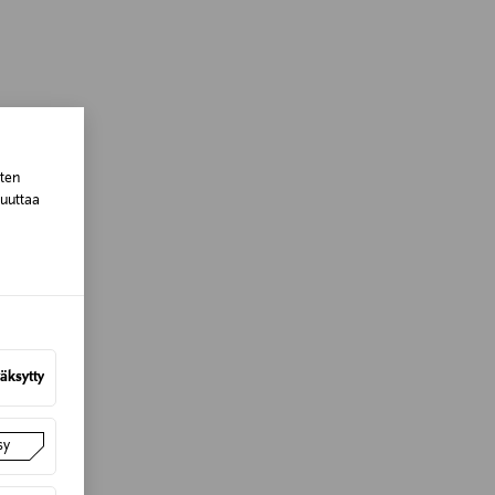
sten
muuttaa
äksytty
sy