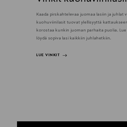
Kaada pirskahtelevaa juomaa lasiin ja juhlat v
kuohuviinilasit tuovat ylellisyyttä kattauksee
korostaa kunkin juoman parhaita puolia. Lue a
löydä sopiva lasi kaikkiin juhlahetkiin.
LUE VINKIT
LUE VINKIT