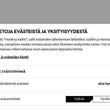
IETOJA EVÄSTEISTÄ JA YKSITYISYYDESTÄ
OTTEITA
la “Hyväksy kaikki”, sallit evästeiden tallentamisen laitteellesi sisällön ja maino
tia, sosiaalisen median ominaisuuksia sekä liikenteen analysointia varten. Voit 
uksiasi milloin tahansa sivun alareunasta löytyvästä linkistä.
 ja evästeiden käyttö
SE EVÄSTERYHMIÄ
ttämättömät evästeet
Aina hyv
autusevästeet
Hylkää
Hyväk