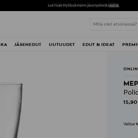
Lue lisää MyStockmann-jäsenyydestä
täältä
KKA
JÄSENEDUT
UUTUUDET
EDUT & IDEAT
PREMI
ONLIN
ME
Poli
Origin
15,90
Valitse
V