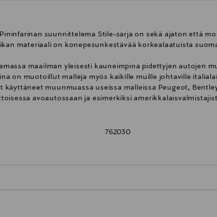
 Pininfarinan suunnittelema Stile-sarja on sekä ajaton että m
sikan materiaali on konepesunkestävää korkealaatuista suoma
ttamassa maailman yleisesti kauneimpina pidettyjen autojen mu
ina on muotoillut malleja myös kaikille muille johtaville italial
ovat käyttäneet muunmuassa useissa malleissa Peugeot, Bentley
oisessa avoautossaan ja esimerkiksi amerikkalaisvalmistajist
762030
0,00 € – 4,90 €