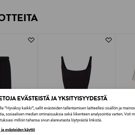
inen tilaukseesi. Voit palauttaa tilaamasi tuotteen 30 vuorokauden ku
Näet lopullisen toimituskulun tila
rvitse ilmoittaa palautuksesta etukäteen.
OTTEITA
IETOJA EVÄSTEISTÄ JA YKSITYISYYDESTÄ
la “Hyväksy kaikki”, sallit evästeiden tallentamisen laitteellesi sisällön ja maino
tia, sosiaalisen median ominaisuuksia sekä liikenteen analysointia varten. Voit 
uksiasi milloin tahansa sivun alareunasta löytyvästä linkistä.
 ja evästeiden käyttö