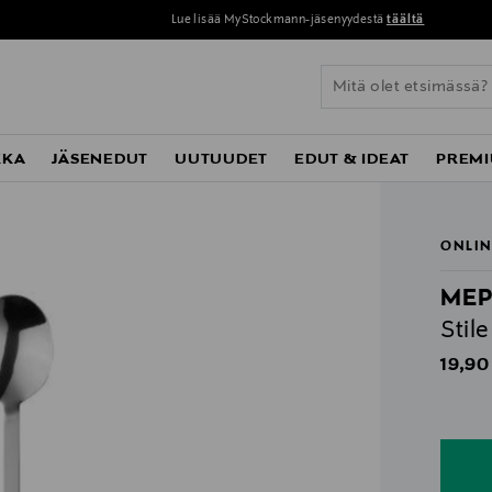
Lue lisää MyStockmann-jäsenyydestä
täältä
KKA
JÄSENEDUT
UUTUUDET
EDUT & IDEAT
PREMI
ONLIN
ME
Stil
Origin
19,90
n
n