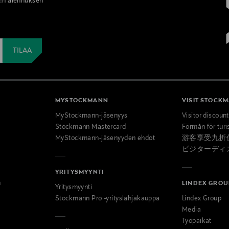
%:n alennuksen
MYSTOCKMANN
VISIT STOCK
MyStockmann-jäsenyys
Visitor discoun
Stockmann Mastercard
Förmån för turi
MyStockmann-jäsenyyden ehdot
游客享受九折
ビジターディ
YRITYSMYYNTI
n
LINDEX GROU
Yritysmyynti
Stockmann Pro -yrityslahjakauppa
Lindex Group
Media
Työpaikat