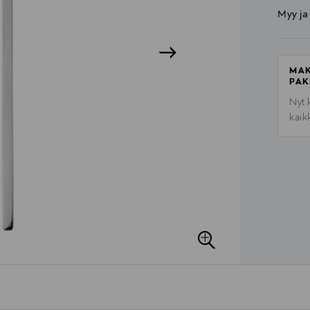
Myy ja
MAK
PAK
Nyt 
kaik