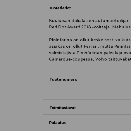
Tuotetiedot
Kuuluisan italialaisen automuotoilijan
Red Dot Award 2018 -voittaja. Mehulu
Pininfarina on ollut keskeisesti vaiku
asiakas on ollut Ferrari, mutta Pininfar
valmistajista Pininfarinan palveluja 
Camarque-coupessa, Volvo taittuvakatt
Tuotenumero
Toimitustavat
Toimitus postiin tai noutopisteeseen
Palautus