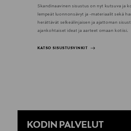
Skandinaavinen sisustus on nyt kutsuva ja 
lempeät luonnonsävyt ja -materiaalit sekä har
herättävät selkeälinjaisen ja ajattoman sisu
ajankohtaiset ideat ja aarteet omaan kotiisi.
KATSO SISUSTUSVINKIT
KATSO SISUSTUSVINKIT
KODIN PALVELUT