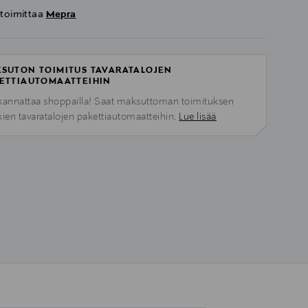
 toimittaa
Mepra
SUTON TOIMITUS TAVARATALOJEN
ETTIAUTOMAATTEIHIN
kannattaa shoppailla! Saat maksuttoman toimituksen
kien tavaratalojen pakettiautomaatteihin.
Lue lisää