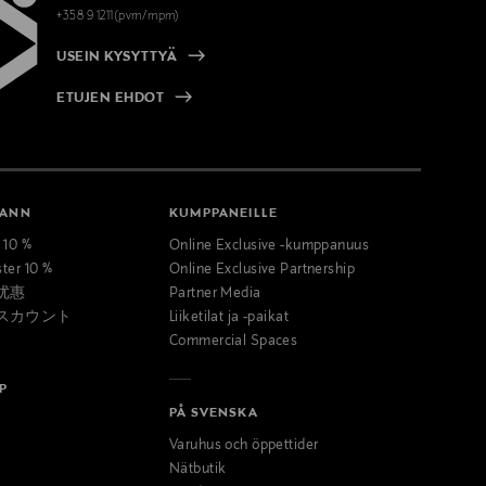
+358 9 1211(pvm/mpm)
USEIN KYSYTTYÄ
ETUJEN EHDOT
MANN
KUMPPANEILLE
t 10 %
Online Exclusive -kumppanuus
ster 10 %
Online Exclusive Partnership
优惠
Partner Media
スカウント
Liiketilat ja -paikat
Commercial Spaces
P
PÅ SVENSKA
Varuhus och öppettider
Nätbutik