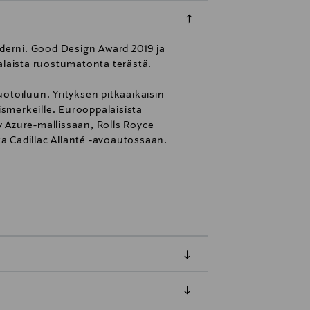
oderni. Good Design Award 2019 ja
laista ruostumatonta terästä.
otoiluun. Yrityksen pitkäaikaisin
aismerkeille. Eurooppalaisista
 Azure-mallissaan, Rolls Royce
a Cadillac Allanté -avoautossaan.