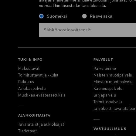
tilaajana lähetämme sinulle etukoodin, jolla saat 10 
normaalihintaisesta kertaostoksesta.
Suomeksi
På svenska
TUKI & INFO
PALVELUT
Maksutavat
Palvelumme
Toimitustavat ja -kulut
Naisten muotipalvelu
Palautus
Miesten muotipalvelu
Asiakaspalvelu
Kauneuspalvelu
Muokkaa evästeasetuksia
Lahjapalvelu
Toimituspalvelu
Lahjakortti tavarataloo
AJANKOHTAISTA
Tavaratalot ja aukioloajat
VASTUULLISUUS
Tiedotteet