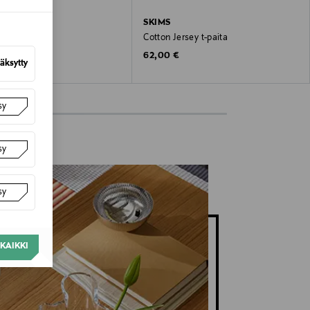
SKIMS
ersey t-paita
Cotton Jersey t-paita
 Price
Original Price
€
62,00 €
äksytty
sy
sy
sy
KAIKKI