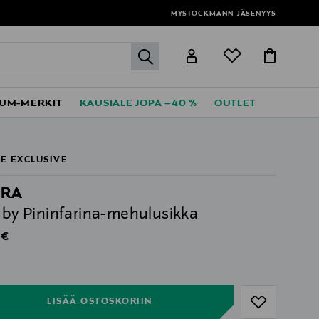
MYSTOCKMANN-JÄSENYYS
label.header.go
UM-MERKIT
KAUSIALE JOPA –40 %
OUTLET
E EXCLUSIVE
PRA
e by Pininfarina-mehulusikka
al Price
 €
ull
ull
LISÄÄ OSTOSKORIIN