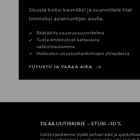
Sisusta kotisi kauniiksi ja suunnittele tilat
toimiviksi asiantuntijan avulla.
Räätälöity sisustussuunnitelma
Tuote-ehdotukset kattavasta
valikoimastamme
Maksuton sisustushankintojen yhteydessä
TUTUSTU JA VARAA AIKA
TILAA UUTISKIRJE
–
ETUSI
–
10 %
Uutiskirjeestämme löydät parhaat edut ja ajankohtai