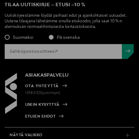
TILAA UUTISKIRJE
–
ETUSI
–
10 %
Uutiskirjeestämme löydät parhaat edut ja ajankohtaiset uutuudet.
Uutena tilaajana lähetämme sinulle etukoodin, jolla saat 10 %:n
alennuksen normaalihintaisesta kertaostoksesta.
Suomeksi
På svenska
ASIAKASPALVELU
OTA YHTEYTTÄ
+358 9 1211(pvm/mpm)
USEIN KYSYTTYÄ
ETUJEN EHDOT
NÄYTÄ VALIKKO