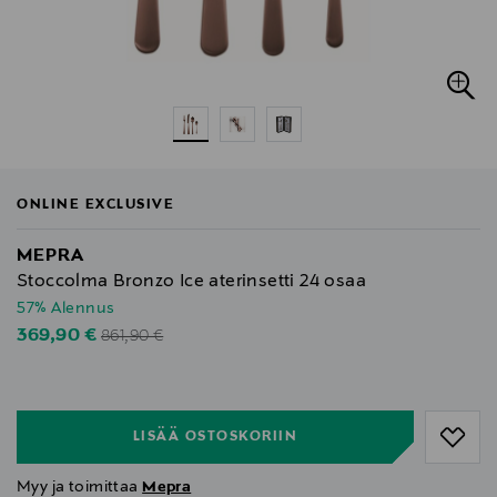
ONLINE EXCLUSIVE
MEPRA
Stoccolma Bronzo Ice aterinsetti 24 osaa
57% Alennus
Original Price
Discounted Price
369,90 €
861,90 €
null
null
LISÄÄ OSTOSKORIIN
Myy ja toimittaa
Mepra