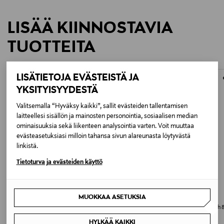
LISÄÄ KIINNOSTAVIA
TUOTTEITA
LISÄTIETOJA EVÄSTEISTÄ JA
YKSITYISYYDESTÄ
Valitsemalla “Hyväksy kaikki”, sallit evästeiden tallentamisen
laitteellesi sisällön ja mainosten personointia, sosiaalisen median
ominaisuuksia sekä liikenteen analysointia varten. Voit muuttaa
evästeasetuksiasi milloin tahansa sivun alareunasta löytyvästä
linkistä.
Tietoturva ja evästeiden käyttö
JÄSENETU –22%
MUOKKAA ASETUKSIA
VILLA STOCKMANN
VERSACE
Seine-huopa 130 x 180 cm
Dylan Blush Pink Pour Femme Bath 
Shower Gel -suihkugeeli
Discounted Price
Original Price
155,00 €
199,00 €
HYLKÄÄ KAIKKI