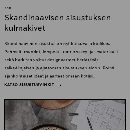
Koti
Skandinaavisen sisustuksen
kulmakivet
Skandinaavinen sisustus on nyt kutsuva ja kodikas.
Pehmeät muodot, lempeät luonnonsävyt ja -materiaalit
sekä harkiten valitut designaarteet herättävät
selkeälinjaisen ja ajattoman sisustuksen eloon. Poimi
ajankohtaiset ideat ja aarteet omaan kotiisi.
KATSO SISUSTUSVINKIT
NÄYTÄ VÄHEMMÄN
KATSO SISUSTUSVINKIT