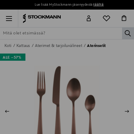
Lue lisää MyStockmann-jäsenyydestä
täältä
Menu
la
ETSI KAIKKI
NAISET
MIEHET
LAPSET
KOTI
KOSMETIIK
Koti
Kattaus
Aterimet & tarjoiluvälineet
Aterinsetit
ALE –57%