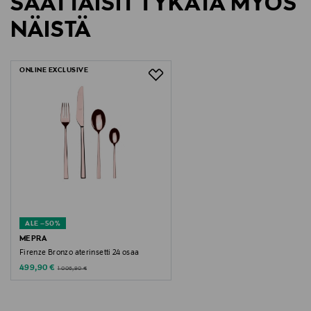
SAATTAISIT TYKÄTÄ MYÖS
eikä sinun tarvitse ilmoittaa palautuksesta etukäteen.
1217399
NÄISTÄ
LUE TARKEMMAT PALAUTUSOHJEET
ONLINE EXCLUSIVE
ALE –50%
MEPRA
Firenze Bronzo aterinsetti 24 osaa
Discounted Price
Original Price
499,90 €
1 006,90 €