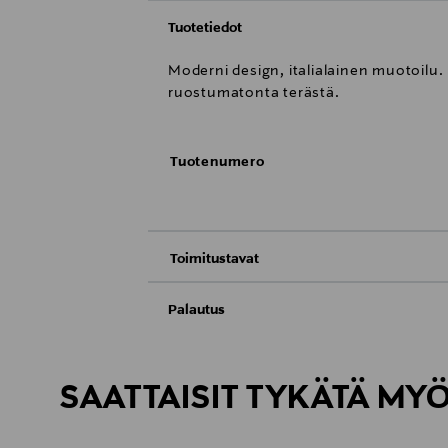
Tuotetiedot
Moderni design, italialainen muotoil
ruostumatonta terästä.
Tuotenumero
Toimitustavat
Toimitus postiin tai noutopisteeseen
Palautus
Meille on hyvin tärkeää, että olet tyytyvä
Kotiinkuljetus
Palauttaminen on maksutonta eikä sinun ta
SAATTAISIT TYKÄTÄ MY
LUE TARKEMMAT PALAUTUSOHJEET