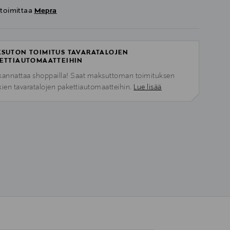
 toimittaa
Mepra
SUTON TOIMITUS TAVARATALOJEN
ETTIAUTOMAATTEIHIN
kannattaa shoppailla! Saat maksuttoman toimituksen
kien tavaratalojen pakettiautomaatteihin.
Lue lisää