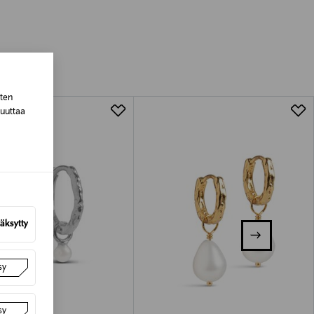
sten
muuttaa
äksytty
sy
sy