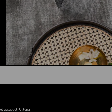
set uutuudet. Uutena