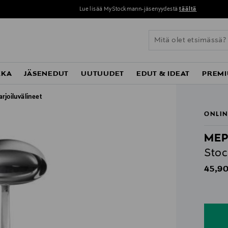
Lue lisää MyStockmann-jäsenyydestä
täältä
KKA
JÄSENEDUT
UUTUUDET
EDUT & IDEAT
PREMI
arjoiluvälineet
ONLIN
ME
Stoc
Origin
45,90
n
n