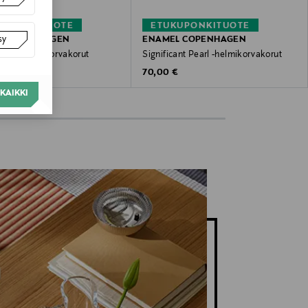
KUPONKITUOTE
ETUKUPONKITUOTE
sy
L COPENHAGEN
ENAMEL COPENHAGEN
elle Pearl -korvakorut
Significant Pearl -helmikorvakorut
 Price
Original Price
€
70,00 €
KAIKKI