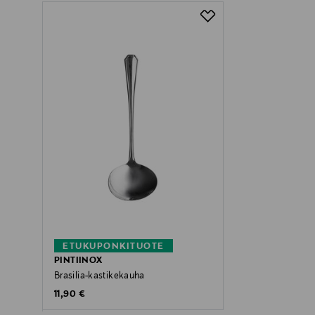
ETUKUPONKITUOTE
PINTIINOX
Brasilia-kastikekauha
Original Price
11,90 €