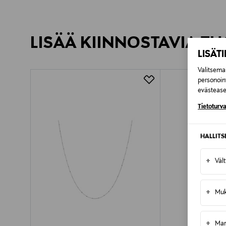
LISÄÄ KIINNOSTAVIA TU
LISÄT
Valitsemal
personoin
evästeaset
Tietoturva
HALLIT
+
Väl
+
Muk
+
Mar