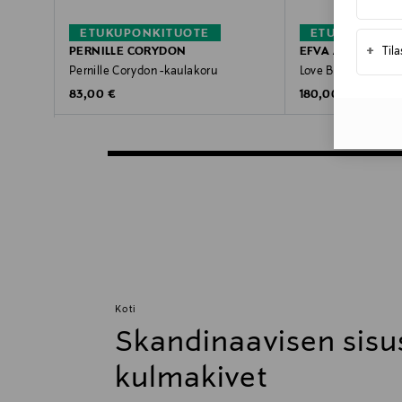
ETUKUPONKITUOTE
ETUKUPONKI
+
Til
PERNILLE CORYDON
EFVA ATTLING
Pernille Corydon -kaulakoru
Love Bead -kaulak
Original Price
Original Price
83,00 €
180,00 €
Koti
Skandinaavisen sisu
kulmakivet