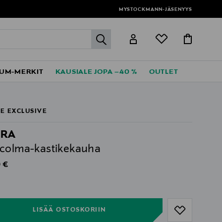
MYSTOCKMANN-JÄSENYYS
label.header.go
UM-MERKIT
KAUSIALE JOPA –40 %
OUTLET
E EXCLUSIVE
PRA
colma-kastikekauha
al Price
 €
ull
ull
LISÄÄ OSTOSKORIIN