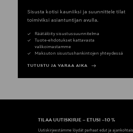
Sisusta kotisi kauniiksi ja suunnittele tilat
toimiviksi asiantuntijan avulla.
Räätälöity sisustussuunnitelma
Tuote-ehdotukset kattavasta
valikoimastamme
Maksuton sisustushankintojen yhteydessä
TUTUSTU JA VARAA AIKA
TILAA UUTISKIRJE
–
ETUSI
–
10 %
Uutiskirjeestämme löydät parhaat edut ja ajankohtai