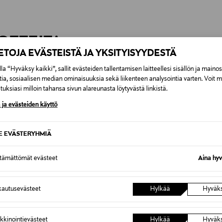
OTTEITA
IETOJA EVÄSTEISTÄ JA YKSITYISYYDESTÄ
la “Hyväksy kaikki”, sallit evästeiden tallentamisen laitteellesi sisällön ja maino
tia, sosiaalisen median ominaisuuksia sekä liikenteen analysointia varten. Voit 
ONLINE EXCLUSIVE
uksiasi milloin tahansa sivun alareunasta löytyvästä linkistä.
 ja evästeiden käyttö
SE EVÄSTERYHMIÄ
ttämättömät evästeet
Aina hyv
autusevästeet
Hylkää
Hyväk
kkinointievästeet
Hylkää
Hyväk