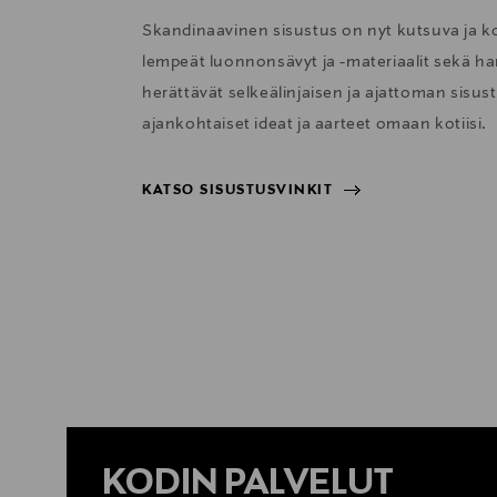
Skandinaavinen sisustus on nyt kutsuva ja 
lempeät luonnonsävyt ja -materiaalit sekä har
herättävät selkeälinjaisen ja ajattoman sisu
ajankohtaiset ideat ja aarteet omaan kotiisi.
KATSO SISUSTUSVINKIT
KATSO SISUSTUSVINKIT
KODIN PALVELUT