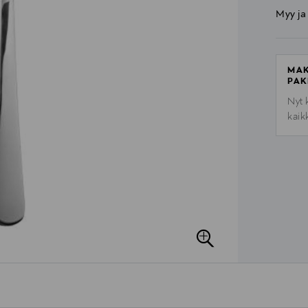
Myy ja
MAK
PAK
Nyt 
kaik