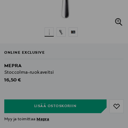
ONLINE EXCLUSIVE
MEPRA
Stoccolma-ruokaveitsi
Original Price
16,50 €
null
null
LISÄÄ OSTOSKORIIN
Myy ja toimittaa
Mepra