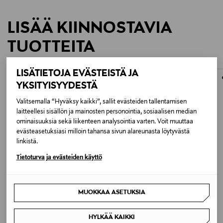
LISÄÄ KIINNOSTAVIA
TUOTTEITA
LISÄTIETOJA EVÄSTEISTÄ JA
YKSITYISYYDESTÄ
Valitsemalla “Hyväksy kaikki”, sallit evästeiden tallentamisen
laitteellesi sisällön ja mainosten personointia, sosiaalisen median
ominaisuuksia sekä liikenteen analysointia varten. Voit muuttaa
evästeasetuksiasi milloin tahansa sivun alareunasta löytyvästä
linkistä.
Tietoturva ja evästeiden käyttö
ETUKUPONKITUOTE
ETUKUPONKITUOTE
MUOKKAA ASETUKSIA
PINTIINOX
IITTALA
Synthesis-ruokaveitsi
Piano-ruokaveitsi
Original Price
Original Price
HYLKÄÄ KAIKKI
7,90 €
25,90 €