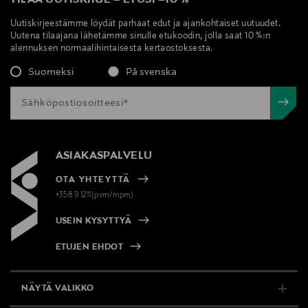
Uutiskirjeestämme löydät parhaat edut ja ajankohtaiset uutuudet.
Uutena tilaajana lähetämme sinulle etukoodin, jolla saat 10 %:n
alennuksen normaalihintaisesta kertaostoksesta.
Suomeksi
På svenska
ASIAKASPALVELU
OTA YHTEYTTÄ
+358 9 1211(pvm/mpm)
USEIN KYSYTTYÄ
ETUJEN EHDOT
NÄYTÄ VALIKKO