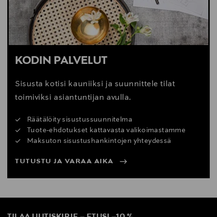
KODIN PALVELUT
Sisusta kotisi kauniiksi ja suunnittele tilat
toimiviksi asiantuntijan avulla.
Räätälöity sisustussuunnitelma
Tuote-ehdotukset kattavasta valikoimastamme
Maksuton sisustushankintojen yhteydessä
TUTUSTU JA VARAA AIKA
TILAA UUTISKIRJE
–
ETUSI
–
10 %