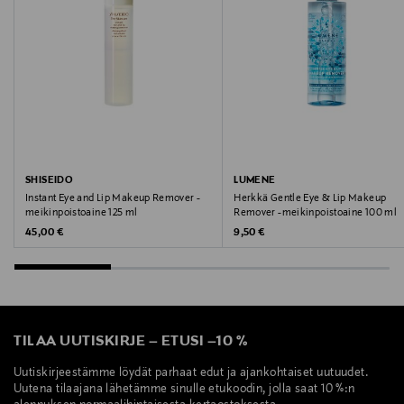
Valmistajan osoite
Industrivej 29, 7430 Ikast, Denmark
Digitaalinen osoite
compliance@merakimoments.com
Avainsanat
SHISEIDO
LUMENE
Instant Eye and Lip Makeup Remover -
Herkkä Gentle Eye & Lip Makeup
meraki, puhdistuspyyhkeet, meikinpoistopyyhkeet,
meikinpoistoaine 125 ml
Remover -meikinpoistoaine 100 ml
meikin poisto
Original Price
Original Price
45,00 €
9,50 €
TILAA UUTISKIRJE
–
ETUSI
–
10 %
Uutiskirjeestämme löydät parhaat edut ja ajankohtaiset uutuudet.
Uutena tilaajana lähetämme sinulle etukoodin, jolla saat 10 %:n