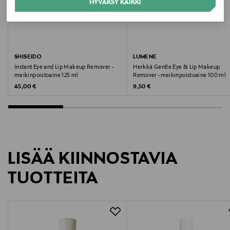
HYVÄKSY KAIKKI
NOCOL
Koko
1
SHISEIDO
LUMENE
Instant Eye and Lip Makeup Remover -
Herkkä Gentle Eye & Lip Makeup
Ainesosaluettelo
meikinpoistoaine 125 ml
Remover -meikinpoistoaine 100 ml
Original Price
Original Price
45,00 €
9,50 €
Ajan tasalla oleva ainesosalista löytyy pakkauksesta!
Valmistusmaa
Kiina
LISÄÄ KIINNOSTAVIA
Valmistajan tuotenumero
TUOTTEITA
308070021
Valmistaja
Society of Lifestyle A/S