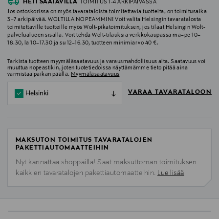
HETI SAATAVILLA
TOIMITUS 1-4 ARKIPÄIVÄSSÄ
Jos ostoskorissa on myös tavarataloista toimitettavia tuotteita, on toimitusaika
3–7 arkipäivää. WOLTILLA NOPEAMMIN! Voit valita Helsingin tavaratalosta
toimitettaville tuotteille myös Wolt-pikatoimituksen, jos tilaat Helsingin Wolt-
palvelualueen sisällä. Voit tehdä Wolt-tilauksia verkkokaupassa ma–pe 10–
18.30, la 10–17.30 ja su 12–16.30, tuotteen minimiarvo 40 €.
Tarkista tuotteen myymäläsaatavuus ja varausmahdollisuus alta. Saatavuus voi
muuttua nopeastikin, joten tuotetiedoissa näyttämämme tieto pitää aina
varmistaa paikan päällä.
Myymäläsaatavuus
VARAA TAVARATALOON
Helsinki
MAKSUTON TOIMITUS TAVARATALOJEN
PAKETTIAUTOMAATTEIHIN
Nyt kannattaa shoppailla! Saat maksuttoman toimituksen
kaikkien tavaratalojen pakettiautomaatteihin.
Lue lisää