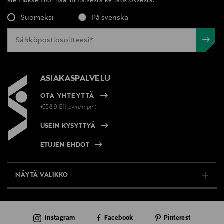
alennuksen normaalihintaisesta kertaostoksesta.
Suomeksi
På svenska
ASIAKASPALVELU
OTA YHTEYTTÄ
+358 9 1211(pvm/mpm)
USEIN KYSYTTYÄ
ETUJEN EHDOT
NÄYTÄ VALIKKO
TUKI & INFO
Instagram
Facebook
Pinterest
AJANKOHTAISTA