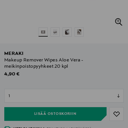
MERAKI
Makeup Remover Wipes Aloe Vera -
meikinpoistopyyhkeet 20 kpl
Original Price
4,90 €
null
null
LISÄÄ OSTOSKORIIN