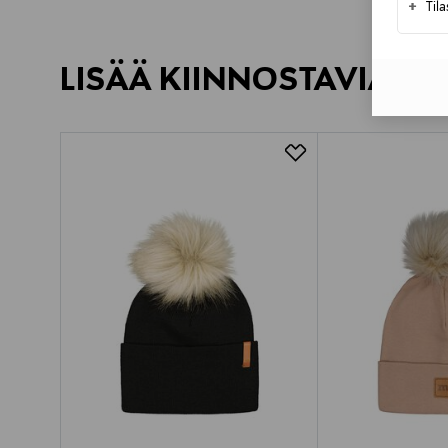
+
Til
LISÄÄ KIINNOSTAVIA TU