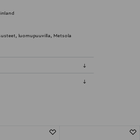
Finland
asusteet, luomupuuvilla, Metsola
luessa tuotteen vastaanottamisesta.
tuotteen koosta riippuen
lla valittuun osoitteeseen.