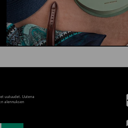
set uutuudet. Uutena
%:n alennuksen