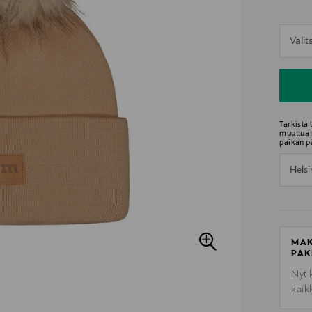
n
Vali
n
Tarkista
muuttua 
paikan p
Helsi
MAK
PAK
Nyt 
kaik