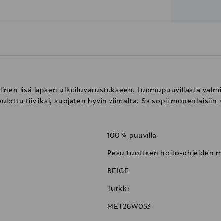
inen lisä lapsen ulkoiluvarustukseen. Luomupuuvillasta valmi
ttu tiiviiksi, suojaten hyvin viimalta. Se sopii monenlaisiin as
100 % puuvilla
Pesu tuotteen hoito-ohjeiden
BEIGE
Turkki
MET26W053