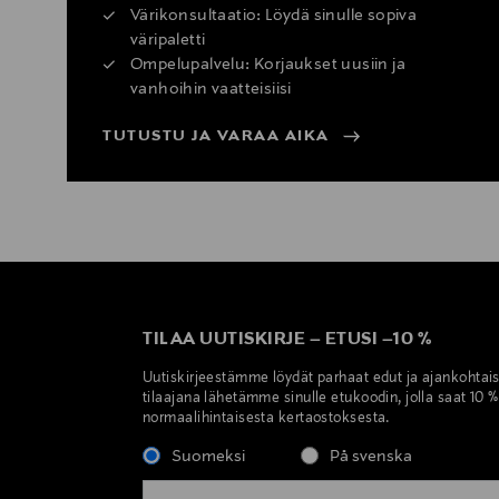
Värikonsultaatio: Löydä sinulle sopiva
väripaletti
Ompelupalvelu: Korjaukset uusiin ja
vanhoihin vaatteisiisi
TUTUSTU JA VARAA AIKA
TILAA UUTISKIRJE
–
ETUSI
–
10 %
Uutiskirjeestämme löydät parhaat edut ja ajankohtai
tilaajana lähetämme sinulle etukoodin, jolla saat 10 
normaalihintaisesta kertaostoksesta.
Suomeksi
På svenska