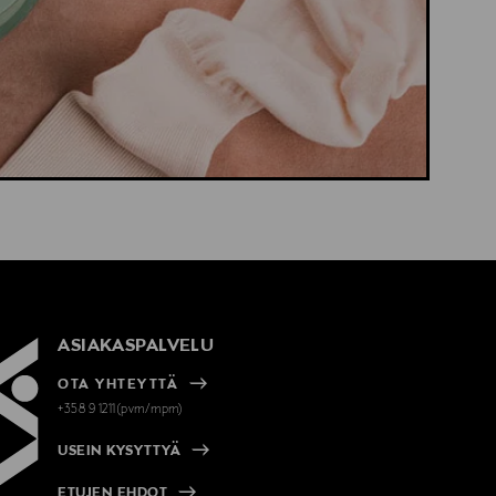
ASIAKASPALVELU
OTA YHTEYTTÄ
+358 9 1211(pvm/mpm)
USEIN KYSYTTYÄ
ETUJEN EHDOT