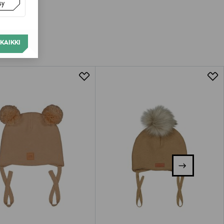
sy
KAIKKI