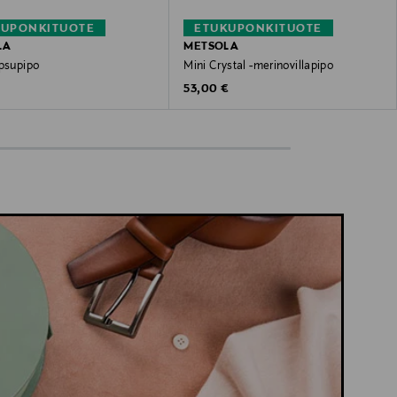
KUPONKITUOTE
ETUKUPONKITUOTE
LA
METSOLA
upsupipo
Mini Crystal -merinovillapipo
 Price
Original Price
€
53,00 €