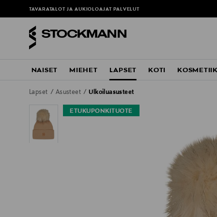
TAVARATALOT JA AUKIOLOAJAT
PALVELUT
NAISET
MIEHET
LAPSET
KOTI
KOSMETII
Lapset
Asusteet
Ulkoiluasusteet
ETUKUPONKITUOTE