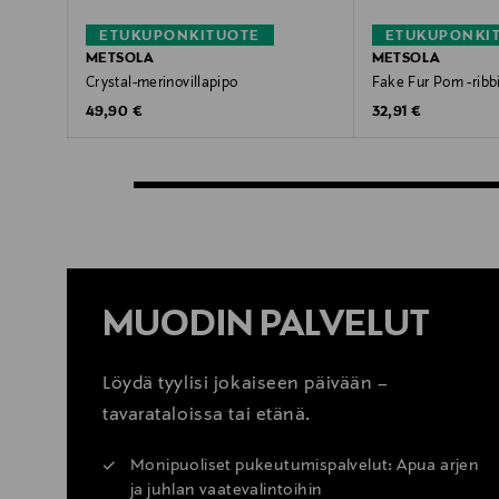
ETUKUPONKITUOTE
ETUKUPONKI
METSOLA
METSOLA
Crystal-merinovillapipo
Fake Fur Pom -ribb
Original Price
Original Price
49,90 €
32,91 €
MUODIN PALVELUT
Löydä tyylisi jokaiseen päivään –
tavarataloissa tai etänä.
Monipuoliset pukeutumispalvelut: Apua arjen
ja juhlan vaatevalintoihin