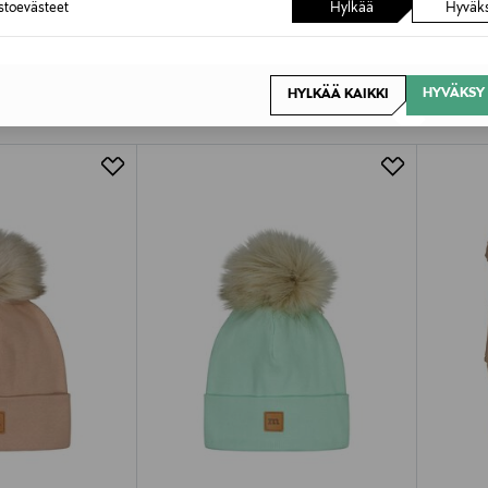
astoevästeet
Hylkää
Hyväk
OTTEITA
HYVÄKSY 
HYLKÄÄ KAIKKI