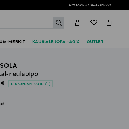
MYSTOCKMANN-JÄSENYYS
label.header.go
UM-MERKIT
KAUSIALE JOPA –40 %
OUTLET
SOLA
tal-neulepipo
al Price
 €
ETUKUPONKITUOTE
äri