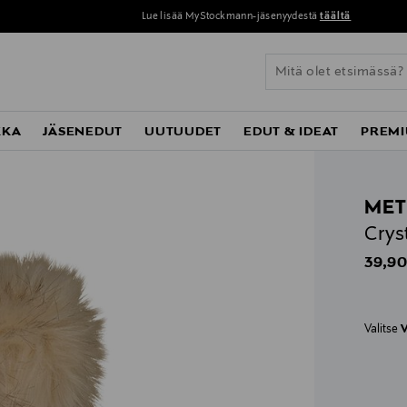
Lue lisää MyStockmann-jäsenyydestä
täältä
KKA
JÄSENEDUT
UUTUUDET
EDUT & IDEAT
PREMI
MET
Crys
Origin
39,90
Valitse
V