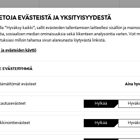
IETOJA EVÄSTEISTÄ JA YKSITYISYYDESTÄ
la “Hyväksy kaikki”, sallit evästeiden tallentamisen laitteellesi sisällön ja maino
tia, sosiaalisen median ominaisuuksia sekä liikenteen analysointia varten. Voit 
uksiasi milloin tahansa sivun alareunasta löytyvästä linkistä.
 ja evästeiden käyttö
SE EVÄSTERYHMIÄ
ttämättömät evästeet
Aina hyv
TUOTE
ETUKUPONKITUOTE
ETU
METSOLA
METSO
autusevästeet
Hylkää
Hyväk
villapipo
Crystal-pipo
Mini Cry
Original Price
Original
26,90 €
26,90 
kkinointievästeet
Hylkää
Hyväk