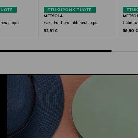
TUOTE
ETUKUPONKITUOTE
ETU
METSOLA
METSO
ineulepipo
Fake Fur Pom -ribbineulepipo
Cutie-t
Original Price
Original
32,91 €
39,90 