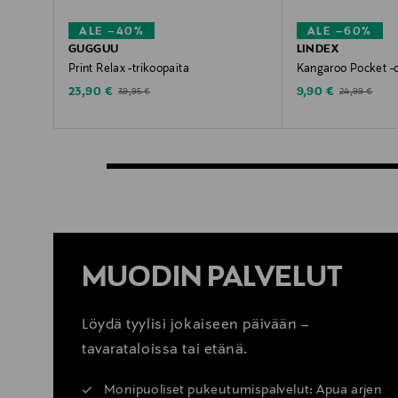
ALE –40%
ALE –60%
GUGGUU
LINDEX
Print Relax -trikoopaita
Kangaroo Pocket -c
Discounted Price
Discounted Price
Original Price
Original Price
23,90 €
9,90 €
39,95 €
24,99 €
MUODIN PALVELUT
Löydä tyylisi jokaiseen päivään –
tavarataloissa tai etänä.
Monipuoliset pukeutumispalvelut: Apua arjen