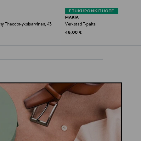
ETUKUPONKITUOTE
MAKIA
ny Theodor-yksisarvinen, 43
Verkstad T-paita
Original Price
48,00 €
 Price