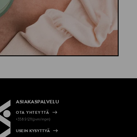
ASIAKASPALVELU
OTA YHTEYTTÄ
+358 9 1211(pvm/mpm)
USEIN KYSYTTYÄ