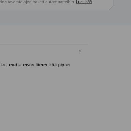
kien tavaratalojen pakettiautomaatteihin.
Lue lisää
väksi, mutta myös lämmittää pipon