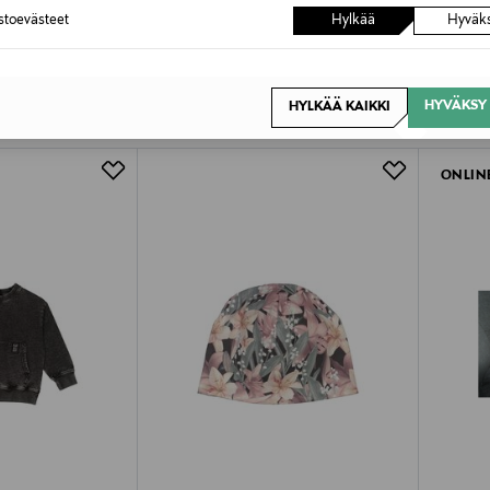
astoevästeet
Hylkää
Hyväk
OTTEITA
HYVÄKSY 
HYLKÄÄ KAIKKI
ONLIN