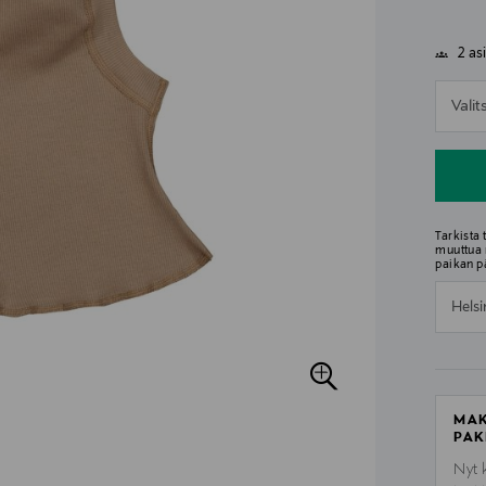
2 as
n
Vali
n
Tarkista
muuttua 
paikan p
Helsi
MAK
PAK
Nyt 