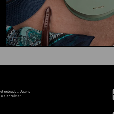
set uutuudet. Uutena
%:n alennuksen