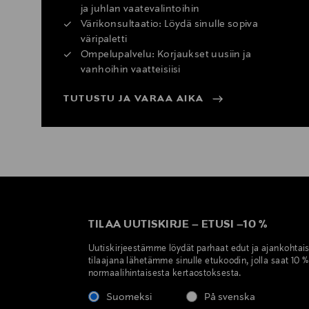
ja juhlan vaatevalintoihin
Värikonsultaatio: Löydä sinulle sopiva
väripaletti
Ompelupalvelu: Korjaukset uusiin ja
vanhoihin vaatteisiisi
TUTUSTU JA VARAA AIKA
TILAA UUTISKIRJE
–
ETUSI
–
10 %
Uutiskirjeestämme löydät parhaat edut ja ajankohtai
tilaajana lähetämme sinulle etukoodin, jolla saat 10 
normaalihintaisesta kertaostoksesta.
Suomeksi
På svenska