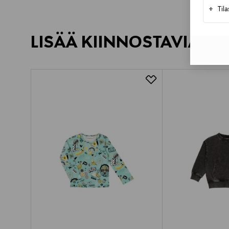
+
Til
LISÄÄ KIINNOSTAVIA TU