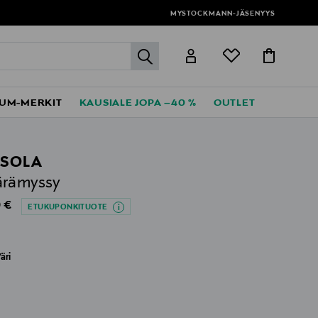
MYSTOCKMANN-JÄSENYYS
label.header.go
UM-MERKIT
KAUSIALE JOPA –40 %
OUTLET
SOLA
ärämyssy
al Price
 €
ETUKUPONKITUOTE
äri