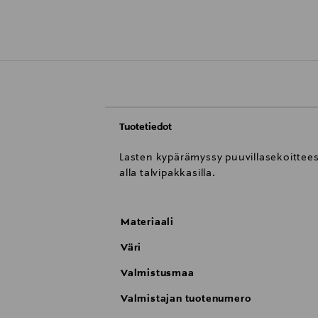
Tuotetiedot
Lasten kypärämyssy puuvillasekoittees
alla talvipakkasilla.
Materiaali
Väri
Valmistusmaa
Valmistajan tuotenumero