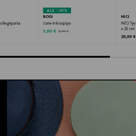
ALE –61%
BOGI
NICI
ollegepaita
June-trikoopipo
NICI Tyy
x 25 cm
Discounted Price
Original Price
5,00 €
12,90 €
Original
29,99 €