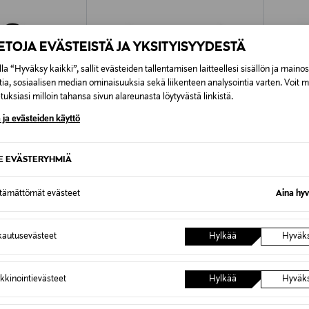
IETOJA EVÄSTEISTÄ JA YKSITYISYYDESTÄ
la “Hyväksy kaikki”, sallit evästeiden tallentamisen laitteellesi sisällön ja maino
tia, sosiaalisen median ominaisuuksia sekä liikenteen analysointia varten. Voit 
uksiasi milloin tahansa sivun alareunasta löytyvästä linkistä.
 ja evästeiden käyttö
SE EVÄSTERYHMIÄ
ttämättömät evästeet
Aina hyv
TUOTE
ETUKUPONKITUOTE
ETU
METSOLA
METSO
autusevästeet
Hylkää
Hyväk
pärämyssy
Merino Bunny-kypärämyssy
Merino 
Original Price
Original
59,00 €
59,90 
kkinointievästeet
Hylkää
Hyväk