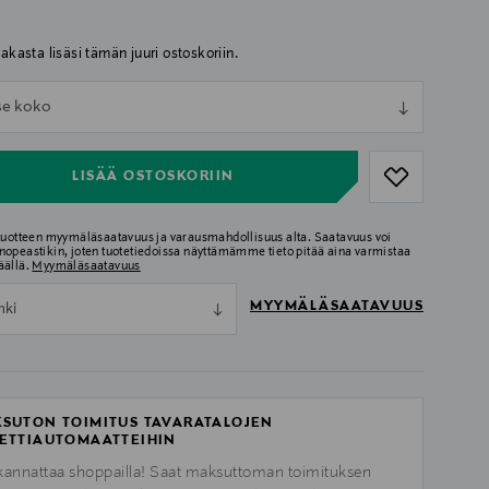
iakasta lisäsi tämän juuri ostoskoriin.
ull
tse koko
ull
LISÄÄ OSTOSKORIIN
 tuotteen myymäläsaatavuus ja varausmahdollisuus alta. Saatavuus voi
nopeastikin, joten tuotetiedoissa näyttämämme tieto pitää aina varmistaa
äällä.
Myymäläsaatavuus
MYYMÄLÄSAATAVUUS
nki
SUTON TOIMITUS TAVARATALOJEN
ETTIAUTOMAATTEIHIN
kannattaa shoppailla! Saat maksuttoman toimituksen