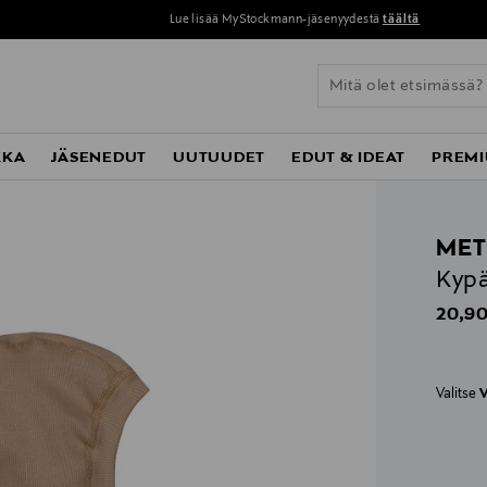
Lue lisää MyStockmann-jäsenyydestä
täältä
KKA
JÄSENEDUT
UUTUUDET
EDUT & IDEAT
PREMI
MET
Kyp
Origin
20,90
Valitse
V