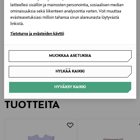
laitteellesi sisällön ja mainosten personointia, sosiaalisen median
Valmistusmaa
ominaisuuksia sekä liikenteen analysointia varten. Voit muuttaa
evästeasetuksiasi milloin tahansa sivun alareunasta löytyvästä
Viro
linkistä.
ALE –40%
ALE –41%
Tietoturva ja evästeiden käyttö
Valmistajan tuotenumero
METSOLA
NAME IT
Bunny-lippalakki
NmfFalcana t-paita
MET26W116
Discounted Price
Discounted Price
Original Price
Original Price
29,90 €
8,90 €
49,90 €
14,99 €
MUOKKAA ASETUKSIA
Valmistaja
Metsola Oy
HYLKÄÄ KAIKKI
Valmistajan osoite
HYVÄKSY KAIKKI
LISÄÄ KIINNOSTAVIA
Juurakkokuja 4, 01510 Vantaa, Finland
TUOTTEITA
Digitaalinen osoite
info@metsola.fi
Avainsanat