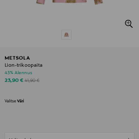
METSOLA
Lion-trikoopaita
43% Alennus
Original Price
Discounted Price
23,90 €
41,90 €
Valitse
Väri
null