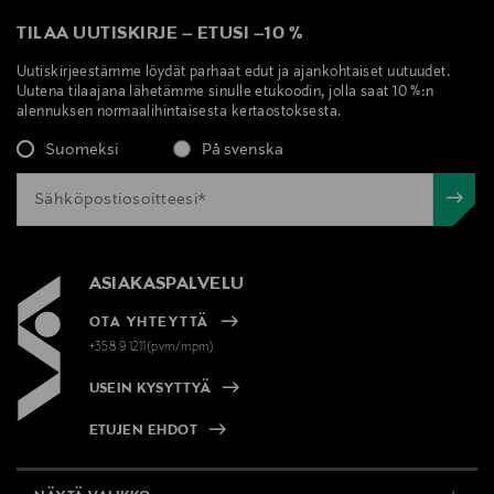
TILAA UUTISKIRJE
–
ETUSI
–
10 %
Uutiskirjeestämme löydät parhaat edut ja ajankohtaiset uutuudet.
Uutena tilaajana lähetämme sinulle etukoodin, jolla saat 10 %:n
alennuksen normaalihintaisesta kertaostoksesta.
Suomeksi
På svenska
ASIAKASPALVELU
OTA YHTEYTTÄ
+358 9 1211(pvm/mpm)
USEIN KYSYTTYÄ
ETUJEN EHDOT