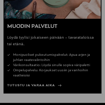
MUODIN PALVELUT
Löydä tyylisi jokaiseen päivään – tavarataloissa
tai etänä.
Monipuoliset pukeutumispalvelut: Apua arjen ja
juhlan vaatevalintoihin
Värikonsultaatio: Löydä sinulle sopiva väripaletti
Ompelupalvelu: Korjaukset uusiin ja vanhoihin
vaatteisiisi
TUTUSTU JA VARAA AIKA