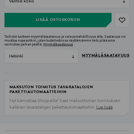
null
LISÄÄ OSTOSKORIIN
Tarkista tuotteen myymäläsaatavuus ja varausmahdollisuus alta. Saatavuus voi
muuttua nopeastikin, joten tuotetiedoissa näyttämämme tieto pitää aina
varmistaa paikan päällä.
Myymäläsaatavuus
MYYMÄLÄSAATAVUUS
Helsinki
MAKSUTON TOIMITUS TAVARATALOJEN
PAKETTIAUTOMAATTEIHIN
Nyt kannattaa shoppailla! Saat maksuttoman toimituksen
kaikkien tavaratalojen pakettiautomaatteihin.
Lue lisää