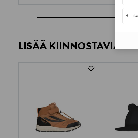
+
Til
LISÄÄ KIINNOSTAVIA TU