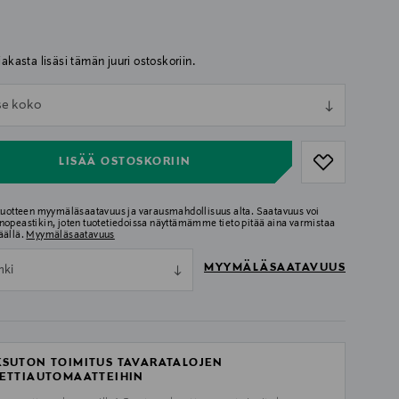
iakasta lisäsi tämän juuri ostoskoriin.
ull
tse koko
ull
LISÄÄ OSTOSKORIIN
 tuotteen myymäläsaatavuus ja varausmahdollisuus alta. Saatavuus voi
nopeastikin, joten tuotetiedoissa näyttämämme tieto pitää aina varmistaa
äällä.
Myymäläsaatavuus
MYYMÄLÄSAATAVUUS
nki
SUTON TOIMITUS TAVARATALOJEN
ETTIAUTOMAATTEIHIN