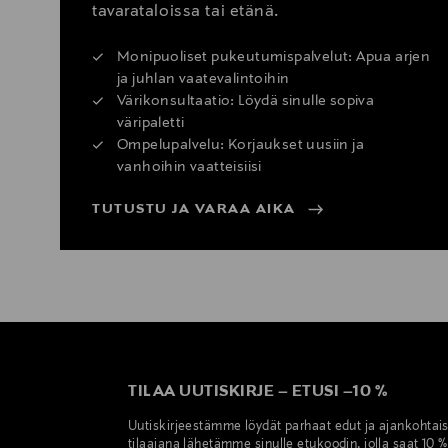
tavarataloissa tai etänä.
Monipuoliset pukeutumispalvelut: Apua arjen
ja juhlan vaatevalintoihin
Värikonsultaatio: Löydä sinulle sopiva
väripaletti
Ompelupalvelu: Korjaukset uusiin ja
vanhoihin vaatteisiisi
TUTUSTU JA VARAA AIKA
TILAA UUTISKIRJE
–
ETUSI
–
10 %
Uutiskirjeestämme löydät parhaat edut ja ajankohtai
tilaajana lähetämme sinulle etukoodin, jolla saat 10 