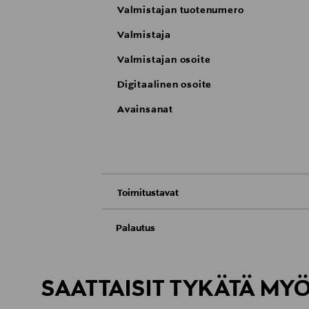
Valmistajan tuotenumero
Valmistaja
Valmistajan osoite
Digitaalinen osoite
Avainsanat
Toimitustavat
Nouto tavaratalosta
Palautus
Meille on hyvin tärkeää, että olet tyytyvä
Toimitus automaattiin tai noutopisteeseen
Palauttaminen on maksutonta eikä sinun ta
SAATTAISIT TYKÄTÄ MY
LUE TARKEMMAT PALAUTUSOHJEET
Kotiinkuljetus