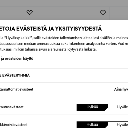
Alk. 6,90 €, kun toimitus on saatavi
IETOJA EVÄSTEISTÄ JA YKSITYISYYDESTÄ
la “Hyväksy kaikki”, sallit evästeiden tallentamisen laitteellesi sisällön ja maino
tia, sosiaalisen median ominaisuuksia sekä liikenteen analysointia varten. Voit 
uksiasi milloin tahansa sivun alareunasta löytyvästä linkistä.
 ja evästeiden käyttö
SE EVÄSTERYHMIÄ
ttämättömät evästeet
Aina hyv
ALE –41%
ALE 
autusevästeet
Hylkää
Hyväk
METSOLA
METSO
ki
Summer Ears -lippalakki
Bunny-l
kkinointievästeet
Hylkää
Hyväk
Discounted Price
Discoun
e
Original Price
26,90 €
29,90 
45,90 €