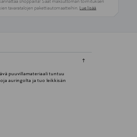
kannattaa shoppailla! Saat maksuttoman toimituksen
kien tavaratalojen pakettiautomaatteihin.
Lue lisää
tävä puuvillamateriaali tuntuu
ja auringolta ja tuo leikkisän