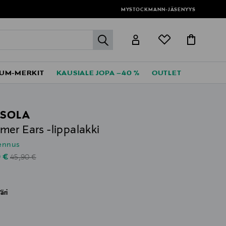
MYSTOCKMANN-JÄSENYYS
label.header.go
UM-MERKIT
KAUSIALE JOPA –40 %
OUTLET
SOLA
er Ears -lippalakki
lennus
Original Price
unted Price
0 €
45,90 €
äri