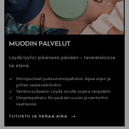
MUODIN PALVELUT
Löydä tyylisi jokaiseen päivään – tavarataloissa
tai etänä.
Monipuoliset pukeutumispalvelut: Apua arjen ja
juhlan vaatevalintoihin
Värikonsultaatio: Löydä sinulle sopiva väripaletti
Ompelupalvelu: Korjaukset uusiin ja vanhoihin
vaatteisiisi
TUTUSTU JA VARAA AIKA