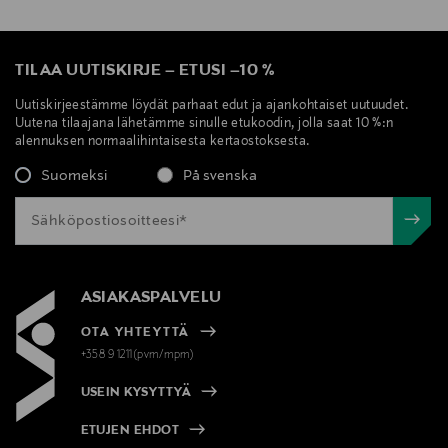
TILAA UUTISKIRJE
–
ETUSI
–
10 %
Uutiskirjeestämme löydät parhaat edut ja ajankohtaiset uutuudet.
Uutena tilaajana lähetämme sinulle etukoodin, jolla saat 10 %:n
alennuksen normaalihintaisesta kertaostoksesta.
Suomeksi
På svenska
ASIAKASPALVELU
OTA YHTEYTTÄ
+358 9 1211(pvm/mpm)
USEIN KYSYTTYÄ
ETUJEN EHDOT