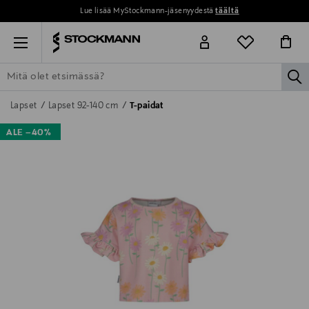
Lue lisää MyStockmann-jäsenyydestä
täältä
Menu
la
ETSI KAIKKI
NAISET
MIEHET
LAPSET
KOTI
KOSMETIIK
Lapset
Lapset 92-140 cm
T-paidat
ALE –40%