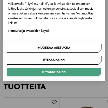
WHITE
Valitsemalla “Hyväksy kaikki”, sallit evästeiden tallentamisen
laitteellesi sisällön ja mainosten personointia, sosiaalisen median
Valmistusmaa
ominaisuuksia sekä liikenteen analysointia varten. Voit muuttaa
evästeasetuksiasi milloin tahansa sivun alareunasta löytyvästä
Viro
linkistä.
ALE –40%
ETUKUPONKITUOTE
Tietoturva ja evästeiden käyttö
Valmistajan tuotenumero
BOGI
NAME IT
Aileen- paljettisomisteinen t-paita
NkfFaride-frillapaita
MET26W218
Original Price
Discounted Price
Original Price
alk.
8,90 €
29,99 €
14,90 €
MUOKKAA ASETUKSIA
Valmistaja
Metsola Oy
HYLKÄÄ KAIKKI
Valmistajan osoite
HYVÄKSY KAIKKI
LISÄÄ KIINNOSTAVIA
Juurakkokuja 4, 01510 Vantaa, Finland
TUOTTEITA
Digitaalinen osoite
info@metsola.fi