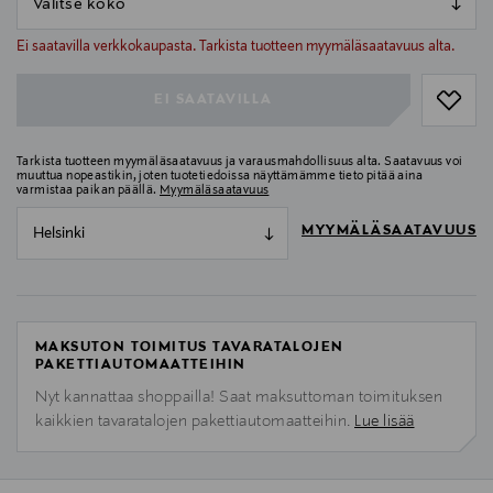
null
null
Ei saatavilla verkkokaupasta. Tarkista tuotteen myymäläsaatavuus alta.
EI SAATAVILLA
Tarkista tuotteen myymäläsaatavuus ja varausmahdollisuus alta. Saatavuus voi
muuttua nopeastikin, joten tuotetiedoissa näyttämämme tieto pitää aina
varmistaa paikan päällä.
Myymäläsaatavuus
MYYMÄLÄSAATAVUUS
Helsinki
MAKSUTON TOIMITUS TAVARATALOJEN
PAKETTIAUTOMAATTEIHIN
Nyt kannattaa shoppailla! Saat maksuttoman toimituksen
kaikkien tavaratalojen pakettiautomaatteihin.
Lue lisää