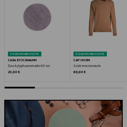
Avainsanat
paita, trikoopaita, puuvillapaita, lasten paita,
kukkakuvioinen paita, Metsola
ETUKUPONKITUOTE
ETUKUPONKITUOTE
CASA STOCKMANN
CAP HORN
Duo-kylpyhuonematto 60 cm
Scott-merinoneule
Original Price
Original Price
29,90 €
89,90 €