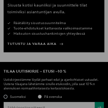
Sisusta kotisi kauniiksi ja suunnittele tilat
toimiviksi asiantuntijan avulla.
Räätälöity sisustussuunnitelma
Tuote-ehdotukset kattavasta valikoimastamme
Maksuton sisustushankintojen yhteydessä
TUTUSTU JA VARAA AIKA
TILAA UUTISKIRJE
–
ETUSI
–
10 %
Uutiskirjeestämme löydät parhaat edut ja ajankohtaiset uutuudet.
Uutena tilaajana lähetämme sinulle etukoodin, jolla saat 10 %:n
alennuksen normaalihintaisesta kertaostoksesta.
Suomeksi
På svenska