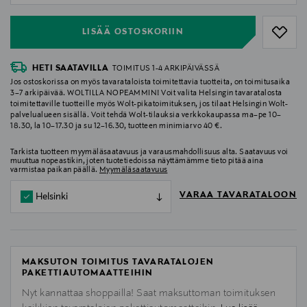
LISÄÄ OSTOSKORIIN
HETI SAATAVILLA
TOIMITUS 1-4 ARKIPÄIVÄSSÄ
Jos ostoskorissa on myös tavarataloista toimitettavia tuotteita, on toimitusaika
3–7 arkipäivää. WOLTILLA NOPEAMMIN! Voit valita Helsingin tavaratalosta
toimitettaville tuotteille myös Wolt-pikatoimituksen, jos tilaat Helsingin Wolt-
palvelualueen sisällä. Voit tehdä Wolt-tilauksia verkkokaupassa ma–pe 10–
18.30, la 10–17.30 ja su 12–16.30, tuotteen minimiarvo 40 €.
Tarkista tuotteen myymäläsaatavuus ja varausmahdollisuus alta. Saatavuus voi
muuttua nopeastikin, joten tuotetiedoissa näyttämämme tieto pitää aina
varmistaa paikan päällä.
Myymäläsaatavuus
VARAA TAVARATALOON
Helsinki
MAKSUTON TOIMITUS TAVARATALOJEN
PAKETTIAUTOMAATTEIHIN
Nyt kannattaa shoppailla! Saat maksuttoman toimituksen