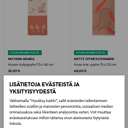
Väri
01 CHOCOLATE
Koko
70x133 CM
ETUKUPONKITUOTE
ETUKUPONKITUOTE
Valmistusmaa
MOOMIN ARABIA
METTE DITMER DENMARK
Muumi-kylpypyyhe 70 x 140 cm
Nova Arte -pyyhe 70 x 133 cm
Turkki
Original Price
Original Price
29,90 €
48,00 €
Valmistajan tuotenumero
LISÄTIETOJA EVÄSTEISTÄ JA
RETTWL01
YKSITYISYYDESTÄ
Valitsemalla “Hyväksy kaikki”, sallit evästeiden tallentamisen
Valmistaja
laitteellesi sisällön ja mainosten personointia, sosiaalisen median
LISÄÄ KIINNOSTAVIA
ominaisuuksia sekä liikenteen analysointia varten. Voit muuttaa
Mette Ditmer Denmark ApS
evästeasetuksiasi milloin tahansa sivun alareunasta löytyvästä
TUOTTEITA
linkistä.
Valmistajan osoite