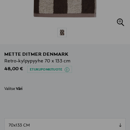
METTE DITMER DENMARK
Retro-kylpypyyhe 70 x 133 cm
Original Price
48,00 €
ETUKUPONKITUOTE
Valitse
Väri
null
null