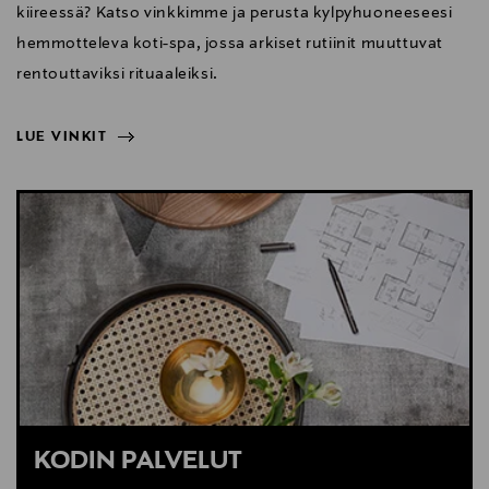
kiireessä? Katso vinkkimme ja perusta kylpyhuoneeseesi
hemmotteleva koti-spa, jossa arkiset rutiinit muuttuvat
rentouttaviksi rituaaleiksi.
LUE VINKIT
NÄYTÄ VÄHEMMÄN
LUE VINKIT
KODIN PALVELUT