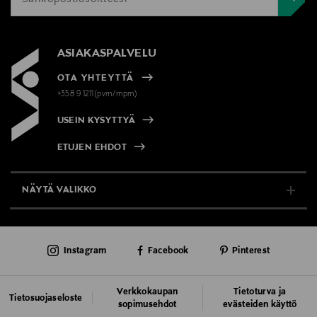
ASIAKASPALVELU
OTA YHTEYTTÄ
+358 9 1211(pvm/mpm)
USEIN KYSYTTYÄ
ETUJEN EHDOT
NÄYTÄ VALIKKO
TUKI & INFO
Instagram
Facebook
Pinterest
AJANKOHTAISTA
PALVELUT
Verkkokaupan
Tietoturva ja
Tietosuojaseloste
sopimusehdot
evästeiden käyttö