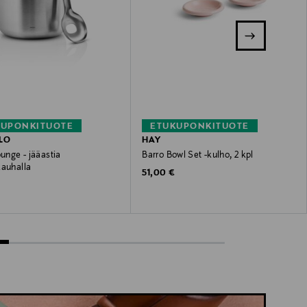
KUPONKITUOTE
ETUKUPONKITUOTE
LO
HAY
ounge - jääastia
Barro Bowl Set -kulho, 2 kpl
kauhalla
Original Price
51,00 €
 Price