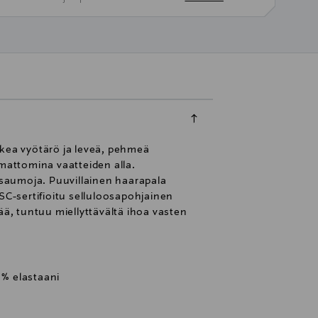
rkea vyötärö ja leveä, pehmeä
mattomina vaatteiden alla.
saumoja. Puuvillainen haarapala
SC-sertifioitu selluloosapohjainen
ää, tuntuu miellyttävältä ihoa vasten
 % elastaani