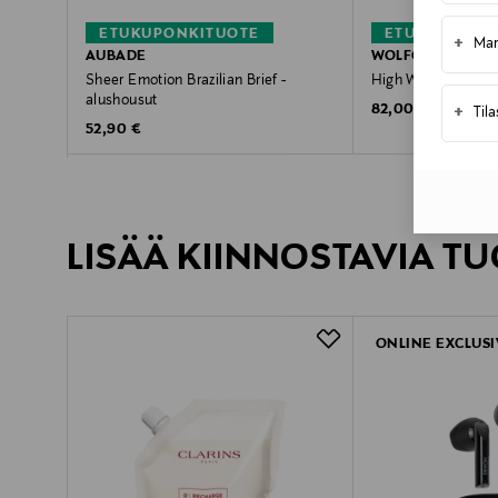
ETUKUPONKITUOTE
ETUKUPONKI
+
Mar
AUBADE
WOLFORD
Sheer Emotion Brazilian Brief -
High Waist -alusho
alushousut
Original Price
82,00 €
+
Til
Original Price
52,90 €
LISÄÄ KIINNOSTAVIA TU
ONLINE EXCLUSI