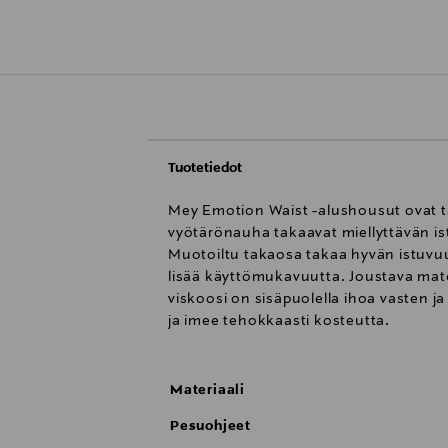
Tuotetiedot
Mey Emotion Waist -alushousut ovat tä
vyötärönauha takaavat miellyttävän i
Muotoiltu takaosa takaa hyvän istuvu
lisää käyttömukavuutta. Joustava mater
viskoosi on sisäpuolella ihoa vasten j
ja imee tehokkaasti kosteutta.
Materiaali
Pesuohjeet