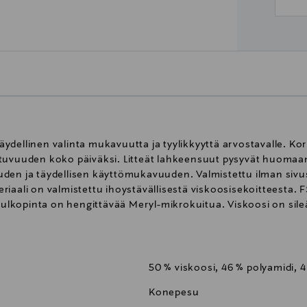
ydellinen valinta mukavuutta ja tyylikkyyttä arvostavalle. Ko
stuvuuden koko päiväksi. Litteät lahkeensuut pysyvät huomaa
uden ja täydellisen käyttömukavuuden. Valmistettu ilman sivu
iaali on valmistettu ihoystävällisestä viskoosisekoitteesta. F
a ulkopinta on hengittävää Meryl-mikrokuitua. Viskoosi on sile
50 % viskoosi, 46 % polyamidi, 4
Konepesu