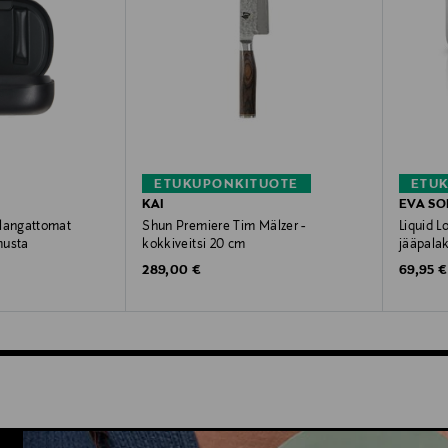
ETUKUPONKITUOTE
ETU
KAI
EVA SO
angattomat
Shun Premiere Tim Mälzer -
Liquid L
musta
kokkiveitsi 20 cm
jääpala
Original Price
Original
289,00 €
69,95 €