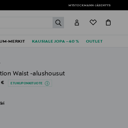
MYSTOCKMANN-JÄSENYYS
label.header.go
UM-MERKIT
KAUSIALE JOPA –40 %
OUTLET
Y
ion Waist -alushousut
al Price
 €
ETUKUPONKITUOTE
äri