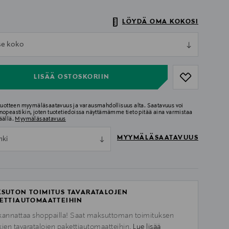
LÖYDÄ OMA KOKOSI
ull
tse koko
ull
LISÄÄ OSTOSKORIIN
 tuotteen myymäläsaatavuus ja varausmahdollisuus alta. Saatavuus voi
nopeastikin, joten tuotetiedoissa näyttämämme tieto pitää aina varmistaa
äällä.
Myymäläsaatavuus
MYYMÄLÄSAATAVUUS
nki
SUTON TOIMITUS TAVARATALOJEN
ETTIAUTOMAATTEIHIN
kannattaa shoppailla! Saat maksuttoman toimituksen
kien tavaratalojen pakettiautomaatteihin.
Lue lisää