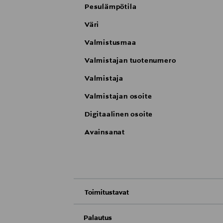
Pesulämpötila
Väri
Valmistusmaa
Valmistajan tuotenumero
Valmistaja
Valmistajan osoite
Digitaalinen osoite
Avainsanat
Toimitustavat
Nouto tavaratalosta
Palautus