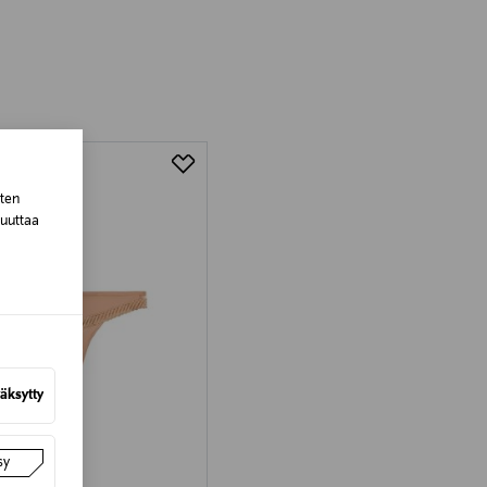
luessa tuotteen vastaanottamisesta.
tuotteen koosta riippuen
lla valittuun osoitteeseen.
sten
muuttaa
äksytty
sy