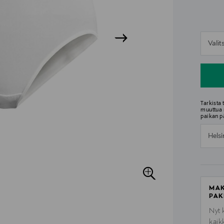
n
Vali
n
Tarkista
muuttua 
paikan p
Helsi
MAK
PAK
Nyt 
kaik