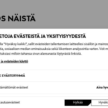
inen tilaukseesi. Voit palauttaa tilaamasi tuotteen 30 vuorokauden ku
0,00 € – 4,90 €
rvitse ilmoittaa palautuksesta etukäteen.
ÖS NÄISTÄ
7,90 €–50,00 € kuljetusyhtiöstä ja 
Alk. 6,90 €, kun toimitus on saatavi
IETOJA EVÄSTEISTÄ JA YKSITYISYYDESTÄ
la “Hyväksy kaikki”, sallit evästeiden tallentamisen laitteellesi sisällön ja maino
tia, sosiaalisen median ominaisuuksia sekä liikenteen analysointia varten. Voit 
uksiasi milloin tahansa sivun alareunasta löytyvästä linkistä.
 ja evästeiden käyttö
SE EVÄSTERYHMIÄ
ttämättömät evästeet
Aina hyv
autusevästeet
Hylkää
Hyväk