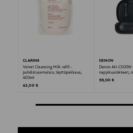
CLARINS
DENON
Velvet Cleansing Milk refill -
Denon AH-C500W l
puhdistusemulsio, täyttöpakkaus,
nappikuulokkeet, 
400ml
Original Price
99,00 €
Original Price
42,00 €