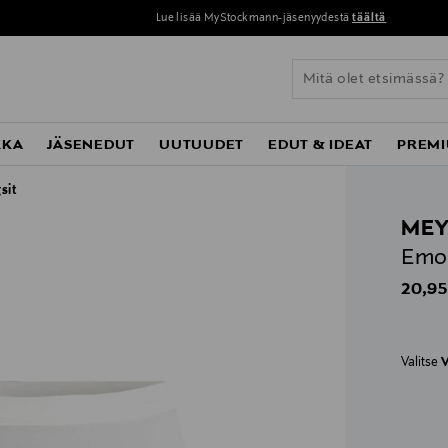
Lue lisää MyStockmann-jäsenyydestä
täältä
KKA
JÄSENEDUT
UUTUUDET
EDUT & IDEAT
PREMI
sit
ME
Emot
Origin
20,95
Valitse
V