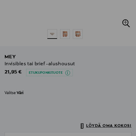
MEY
Invisibles tai brief -alushousut
Original Price
21,95 €
ETUKUPONKITUOTE
Valitse
Väri
LÖYDÄ OMA KOKOSI