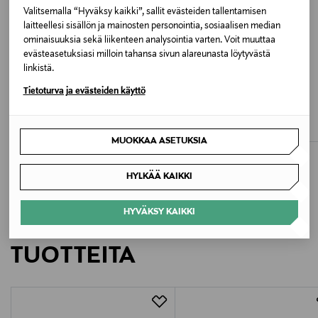
703 BAILEY
Valitsemalla “Hyväksy kaikki”, sallit evästeiden tallentamisen
laitteellesi sisällön ja mainosten personointia, sosiaalisen median
ominaisuuksia sekä liikenteen analysointia varten. Voit muuttaa
Valmistusmaa
evästeasetuksiasi milloin tahansa sivun alareunasta löytyvästä
Kiina
linkistä.
ETUKUPONKITUOTE
ETUKUPONKITUOTE
MEY
SPEIDEL
Tietoturva ja evästeiden käyttö
Valmistajan tuotenumero
Invisibles Taillen high waist brief -
Tai-alushousut
alushousut
Original Price
9,90 €
1120057
Original Price
24,95 €
MUOKKAA ASETUKSIA
Valmistaja
HYLKÄÄ KAIKKI
mey GmbH & Co. KG
HYVÄKSY KAIKKI
Valmistajan osoite
LISÄÄ KIINNOSTAVIA
Auf Steingen 6, 72459 Albstadt (Germany)
TUOTTEITA
Digitaalinen osoite
info@mey.com