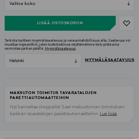
null
null
LISÄÄ OSTOSKORIIN
Tarkista tuotteen myymäläsaatavuus ja varausmahdollisuus alta. Saatavuus voi
muuttua nopeastikin, joten tuotetiedoissa näyttämämme tieto pitää aina
varmistaa paikan päällä.
Myymäläsaatavuus
MYYMÄLÄSAATAVUUS
Helsinki
MAKSUTON TOIMITUS TAVARATALOJEN
PAKETTIAUTOMAATTEIHIN
Nyt kannattaa shoppailla! Saat maksuttoman toimituksen
kaikkien tavaratalojen pakettiautomaatteihin.
Lue lisää