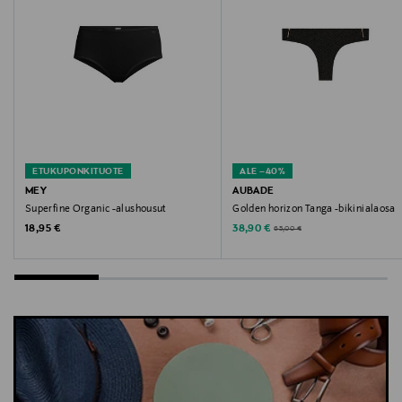
Avainsanat
alusvaatteet, slip, Mey, naisten alushousut,
saumattomat alushousut
ETUKUPONKITUOTE
ALE –40%
MEY
AUBADE
Superfine Organic -alushousut
Golden horizon Tanga -bikinialaosa
Original Price
Discounted Price
Original Price
18,95 €
38,90 €
65,00 €