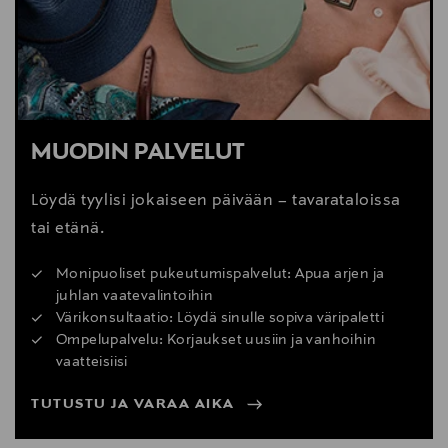
MUODIN PALVELUT
Löydä tyylisi jokaiseen päivään – tavarataloissa
tai etänä.
Monipuoliset pukeutumispalvelut: Apua arjen ja
juhlan vaatevalintoihin
Värikonsultaatio: Löydä sinulle sopiva väripaletti
Ompelupalvelu: Korjaukset uusiin ja vanhoihin
vaatteisiisi
TUTUSTU JA VARAA AIKA