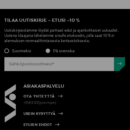
TILAA UUTISKIRJE
–
ETUSI
–
10 %
Uutiskirjeestämme löydät parhaat edut ja ajankohtaiset uutuudet.
Uutena tilaajana lähetämme sinulle etukoodin, jolla saat 10 %:n
alennuksen normaalihintaisesta kertaostoksesta.
Suomeksi
På svenska
ASIAKASPALVELU
OTA YHTEYTTÄ
+358 9 1211(pvm/mpm)
USEIN KYSYTTYÄ
ETUJEN EHDOT