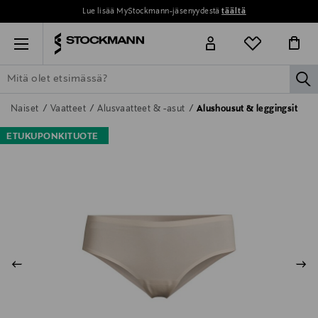
Lue lisää MyStockmann-jäsenyydestä
täältä
Menu
la
ETSI KAIKKI
NAISET
MIEHET
LAPSET
KOTI
KOSMETIIK
Naiset
Vaatteet
Alusvaatteet & -asut
Alushousut & leggingsit
ETUKUPONKITUOTE