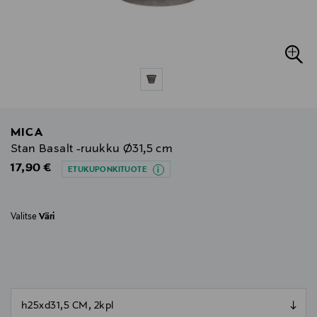
MICA
Stan Basalt -ruukku Ø31,5 cm
Original Price
17,90 €
ETUKUPONKITUOTE
Valitse
Väri
null