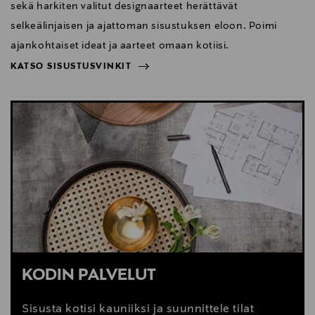
sekä harkiten valitut designaarteet herättävät
selkeälinjaisen ja ajattoman sisustuksen eloon. Poimi
ajankohtaiset ideat ja aarteet omaan kotiisi.
KATSO SISUSTUSVINKIT
NÄYTÄ VÄHEMMÄN
KATSO SISUSTUSVINKIT
KODIN PALVELUT
Sisusta kotisi kauniiksi ja suunnittele tilat