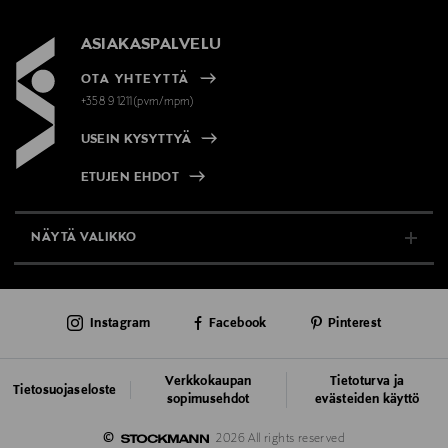
ASIAKASPALVELU
OTA YHTEYTTÄ
+358 9 1211(pvm/mpm)
USEIN KYSYTTYÄ
ETUJEN EHDOT
NÄYTÄ VALIKKO
TUKI & INFO
Instagram
Facebook
Pinterest
AJANKOHTAISTA
PALVELUT
Verkkokaupan
Tietoturva ja
Tietosuojaseloste
sopimusehdot
evästeiden käyttö
VASTUULLISUUS
©
2026 All rights reserved