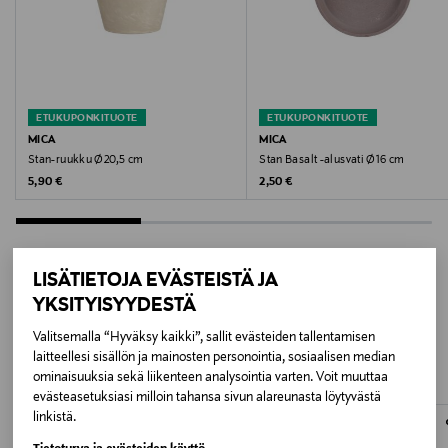
GREY BASALT
Koko
h25xd31,5 CM, 2kpl
ETUKUPONKITUOTE
ETUKUPONKITUOTE
Valmistusmaa
MICA
MICA
Stan-ruukku Ø20,5 cm
Stan Basalt -alusvati Ø16 cm
Saksa
Original Price
Original Price
5,90 €
2,50 €
Valmistajan tuotenumero
144967
LISÄTIETOJA EVÄSTEISTÄ JA
Valmistaja
YKSITYISYYDESTÄ
LISÄÄ KIINNOSTAVIA
EDELMAN B.V.
Valitsemalla “Hyväksy kaikki”, sallit evästeiden tallentamisen
TUOTTEITA
laitteellesi sisällön ja mainosten personointia, sosiaalisen median
ominaisuuksia sekä liikenteen analysointia varten. Voit muuttaa
Valmistajan osoite
evästeasetuksiasi milloin tahansa sivun alareunasta löytyvästä
EDELMAN B.V., Schinkeldijk 56, 2811PB Reeuwijk, The
linkistä.
Netherlands