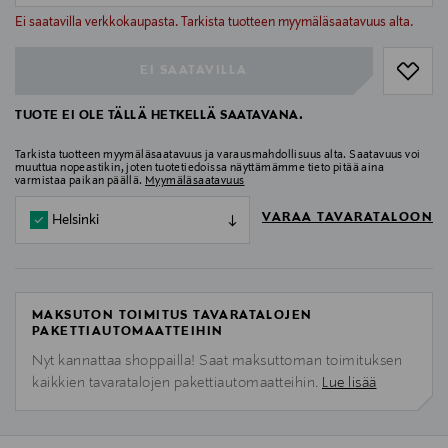
null
Ei saatavilla verkkokaupasta. Tarkista tuotteen myymäläsaatavuus alta.
EI SAATAVILLA
TUOTE EI OLE TÄLLÄ HETKELLÄ SAATAVANA.
Tarkista tuotteen myymäläsaatavuus ja varausmahdollisuus alta. Saatavuus voi
muuttua nopeastikin, joten tuotetiedoissa näyttämämme tieto pitää aina
varmistaa paikan päällä.
Myymäläsaatavuus
VARAA TAVARATALOON
Helsinki
MAKSUTON TOIMITUS TAVARATALOJEN
PAKETTIAUTOMAATTEIHIN
Nyt kannattaa shoppailla! Saat maksuttoman toimituksen
kaikkien tavaratalojen pakettiautomaatteihin.
Lue lisää