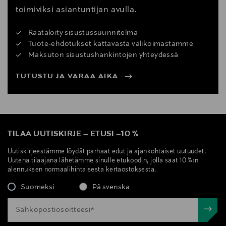
toimiviksi asiantuntijan avulla.
Räätälöity sisustussuunnitelma
Tuote-ehdotukset kattavasta valikoimastamme
Maksuton sisustushankintojen yhteydessä
TUTUSTU JA VARAA AIKA
TILAA UUTISKIRJE
–
ETUSI
–
10 %
Uutiskirjeestämme löydät parhaat edut ja ajankohtaiset uutuudet.
Uutena tilaajana lähetämme sinulle etukoodin, jolla saat 10 %:n
alennuksen normaalihintaisesta kertaostoksesta.
Suomeksi
På svenska