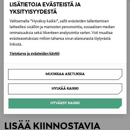
osoitteeseen.
LISÄTIETOJA EVÄSTEISTÄ JA
100 % nahka
YKSITYISYYDESTÄ
Väri
Valitsemalla “Hyväksy kaikki”, sallit evästeiden tallentamisen
laitteellesi sisällön ja mainosten personointia, sosiaalisen median
085 OPTIC WHITE
ominaisuuksia sekä liikenteen analysointia varten. Voit muuttaa
evästeasetuksiasi milloin tahansa sivun alareunasta löytyvästä
Koko
linkistä.
ONE
Tietoturva ja evästeiden käyttö
ALE –42%
ETUKUPONKITUOTE
Valmistusmaa
MICHAEL MICHAEL KORS
MICHAEL MICHAEL KORS
MUOKKAA ASETUKSIA
Nolita Medium Chain Pouchette -
Izzy Small Barrel Pouchette -
Indonesia
nahkalaukku
nahkalaukku
Discounted Price
Original Price
Original Price
131,40 €
125,00 €
225,00 €
HYLKÄÄ KAIKKI
Valmistajan tuotenumero
32R6GY5W8L
HYVÄKSY KAIKKI
Valmistaja
LISÄÄ KIINNOSTAVIA
Michael Kors B.V.