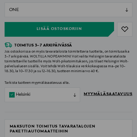
null
null
LISÄÄ OSTOSKORIIN
TOIMITUS 3–7 ARKIPÄIVÄSSÄ
Jos ostoskorissa on myös tavarataloista toimitettavia tuotteita, on toimitusaika
3–7 arkipäivää. WOLTILLA NOPEAMMIN! Voit valita Helsingin tavaratalosta
toimitettaville tuotteille myös Wolt-pikatoimituksen, jos tilaat Helsingin Wolt-
palvelualueen sisällä. Voit tehdä Wolt-tilauksia verkkokaupassa ma–pe 10–
18.30, la 10–17.30 ja su 12–16.30, tuotteen minimiarvo 40 €.
Tarkista tuotteen myymäläsaatavuus alta.
MYYMÄLÄSAATAVUUS
Helsinki
MAKSUTON TOIMITUS TAVARATALOJEN
PAKETTIAUTOMAATTEIHIN