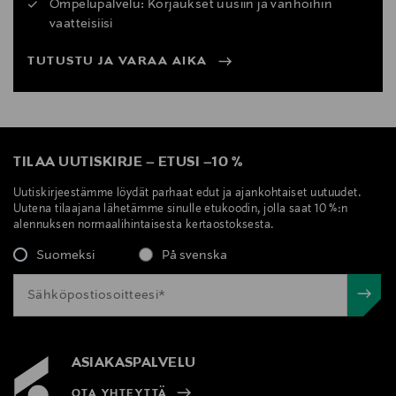
Ompelupalvelu: Korjaukset uusiin ja vanhoihin
vaatteisiisi
TUTUSTU JA VARAA AIKA
TILAA UUTISKIRJE
–
ETUSI
–
10 %
Uutiskirjeestämme löydät parhaat edut ja ajankohtaiset uutuudet.
Uutena tilaajana lähetämme sinulle etukoodin, jolla saat 10 %:n
alennuksen normaalihintaisesta kertaostoksesta.
Suomeksi
På svenska
ASIAKASPALVELU
OTA YHTEYTTÄ