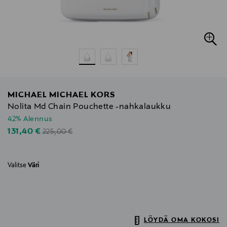
MICHAEL MICHAEL KORS
Nolita Md Chain Pouchette -nahkalaukku
42% Alennus
Original Price
Discounted Price
131,40 €
225,00 €
Valitse
Väri
LÖYDÄ OMA KOKOSI