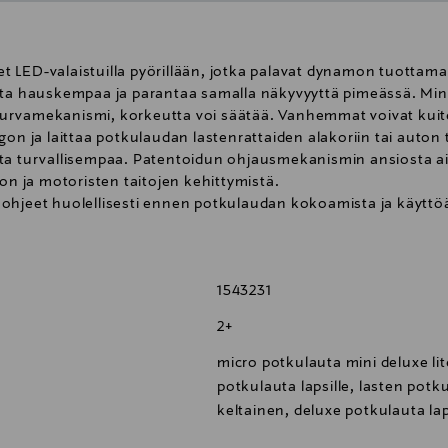
LED-valaistuilla pyörillään, jotka palavat dynamon tuottamall
sta hauskempaa ja parantaa samalla näkyvyyttä pimeässä. Mini
turvamekanismi, korkeutta voi säätää. Vanhemmat voivat kui
gon ja laittaa potkulaudan lastenrattaiden alakoriin tai auton
sta turvallisempaa. Patentoidun ohjausmekanismin ansiosta a
on ja motoristen taitojen kehittymistä.
 ohjeet huolellisesti ennen potkulaudan kokoamista ja käytt
le 12 kuukauden ikäisille lapsille suuren kaatumisriskin vuoksi.
ä. Käyttäjän enimmäispaino: 50 kg. Käytä aina suojavarusteita,
aroen, sillä kaatumisen tai törmäyksen, jotka voivat aiheuttaa
1543231
. Noudata aina valmistajan kokoamisohjeita. Varmista, että kaik
ehmeällä, kostealla liinalla jokaisen käytön jälkeen ja tarkista
2+
LMISTETTU KIINASSA.
micro potkulauta mini deluxe lite
potkulauta lapsille, lasten potk
keltainen, deluxe potkulauta lap