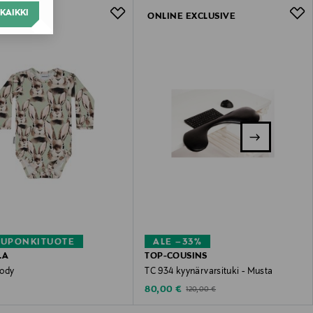
KAIKKI
ONLINE EXCLUSIVE
KUPONKITUOTE
ALE –33%
LA
TOP-COUSINS
ody
TC 934 kyynärvarsituki - Musta
 Price
Discounted Price
Original Price
80,00 €
120,00 €