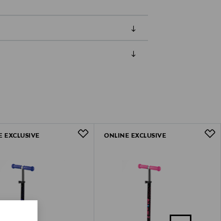
luessa tuotteen vastaanottamisesta.
uksesi Toimitustapa-kohdassa.
E EXCLUSIVE
ONLINE EXCLUSIVE