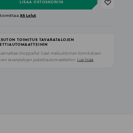
LISÄÄ OSTOSKORIIN
 toimittaa
XS Lelut
SUTON TOIMITUS TAVARATALOJEN
ETTIAUTOMAATTEIHIN
kannattaa shoppailla! Saat maksuttoman toimituksen
kien tavaratalojen pakettiautomaatteihin.
Lue lisää