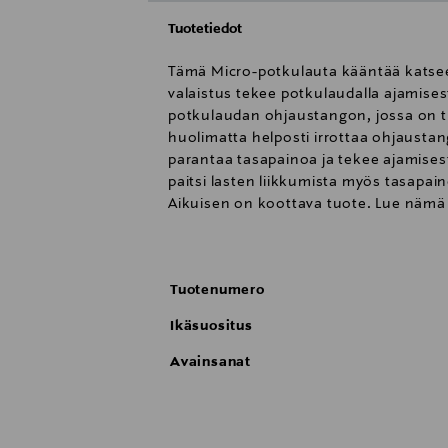
Tuotetiedot
Tämä Micro-potkulauta kääntää katseet 
valaistus tekee potkulaudalla ajamise
potkulaudan ohjaustangon, jossa on 
huolimatta helposti irrottaa ohjaustan
parantaa tasapainoa ja tekee ajamise
paitsi lasten liikkumista myös tasapain
Aikuisen on koottava tuote. Lue nämä
tarvetta varten. Varoitus! Ei sovellu al
Potkulautaa ei saa käyttää liikenteess
kyynärsuojia. Tuotetta on käytettävä v
Tuotenumero
osapuolille, välttäminen vaatii taitoa
kiinnitetty tukevasti. Puhdista tuote p
Ikäsuositus
vaurioiden tai muutosten varalta. VA
Avainsanat