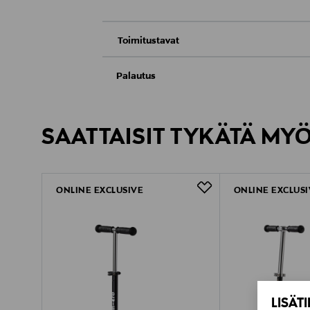
Toimitustavat
Toimitus postiin tai noutopisteeseen
Palautus
Meille on hyvin tärkeää, että olet tyytyvä
Kotiinkuljetus
Palauttaminen on maksutonta eikä sinun ta
SAATTAISIT TYKÄTÄ MY
LUE TARKEMMAT PALAUTUSOHJEET
ONLINE EXCLUSIVE
ONLINE EXCLUSI
LISÄT