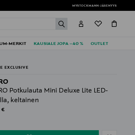
MYSTOCKMANN-JÄSENYYS
label.header.go
UM-MERKIT
KAUSIALE JOPA –40 %
OUTLET
E EXCLUSIVE
RO
O Potkulauta Mini Deluxe Lite LED-
lla, keltainen
al Price
 €
ull
ull