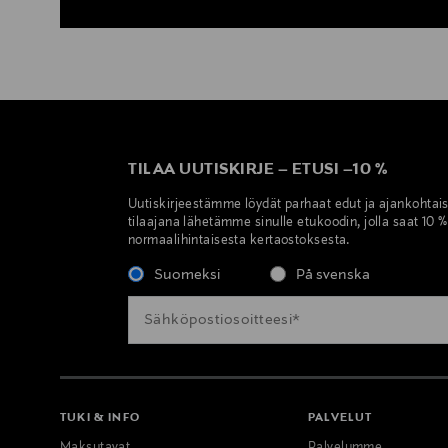
TILAA UUTISKIRJE
–
ETUSI
–
10 %
Uutiskirjeestämme löydät parhaat edut ja ajankohtai
tilaajana lähetämme sinulle etukoodin, jolla saat 10 
normaalihintaisesta kertaostoksesta.
Suomeksi
På svenska
TUKI & INFO
PALVELUT
Maksutavat
Palvelumme