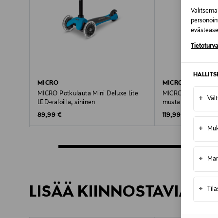
Valitsemal
personoin
evästeaset
Tietoturva
HALLIT
MICRO
MICRO
MICRO Potkulauta Mini Deluxe Lite
MICRO Potkulauta L
+
Väl
LED-valoilla, sininen
musta
Original Price
Original Price
89,99 €
119,99 €
+
Muk
+
Mar
LISÄÄ KIINNOSTAVIA TU
+
Til