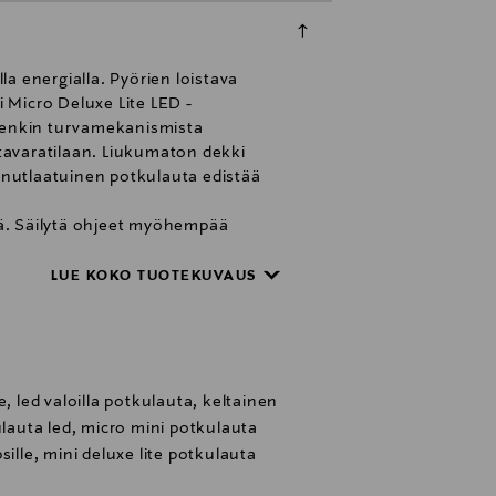
a energialla. Pyörien loistava
 Micro Deluxe Lite LED -
tenkin turvamekanismista
 tavaratilaan. Liukumaton dekki
inutlaatuinen potkulauta edistää
öä. Säilytä ohjeet myöhempää
 Varoitus! Käytä suojavarusteita.
 kuten kypärää sekä polvi- ja
LUE KOKO TUOTEKUVAUS
 vammoja käyttäjälle tai kolmansille
ki mekanismit on lukittu ja
 tuote säännöllisesti näkyvien
, led valoilla potkulauta, keltainen
ulauta led, micro mini potkulauta
sille, mini deluxe lite potkulauta