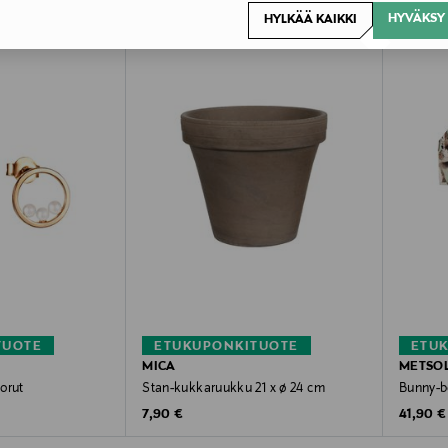
HYVÄKSY 
HYLKÄÄ KAIKKI
TUOTE
ETUKUPONKITUOTE
ETU
MICA
METSO
korut
Stan-kukkaruukku 21 x ø 24 cm
Bunny-b
Original Price
Original
7,90 €
41,90 €