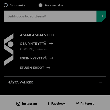
Suomeksi
På svenska
ASIAKASPALVELU
OTA YHTEYTTÄ
+358 9 1211(pvm/mpm)
USEIN KYSYTTYÄ
ETUJEN EHDOT
NÄYTÄ VALIKKO
TUKI & INFO
Instagram
Facebook
Pinterest
AJANKOHTAISTA