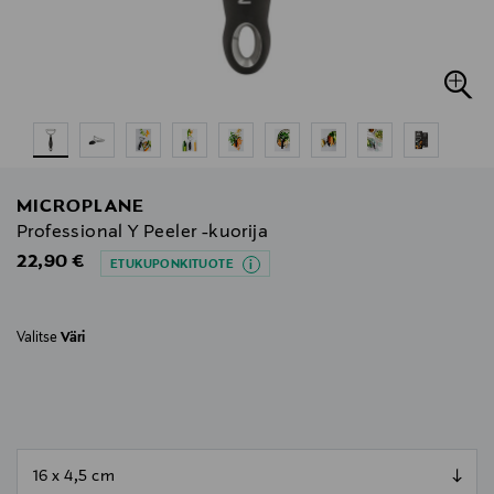
MICROPLANE
Professional Y Peeler -kuorija
Original Price
22,90 €
ETUKUPONKITUOTE
Valitse
Väri
null
null