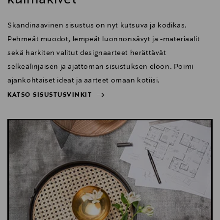
Skandinaavinen sisustus on nyt kutsuva ja kodikas.
Pehmeät muodot, lempeät luonnonsävyt ja -materiaalit
sekä harkiten valitut designaarteet herättävät
selkeälinjaisen ja ajattoman sisustuksen eloon. Poimi
ajankohtaiset ideat ja aarteet omaan kotiisi.
KATSO SISUSTUSVINKIT
NÄYTÄ VÄHEMMÄN
KATSO SISUSTUSVINKIT