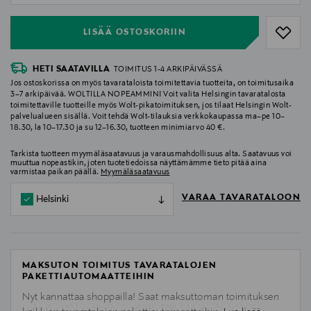
LISÄÄ OSTOSKORIIN
HETI SAATAVILLA
TOIMITUS 1-4 ARKIPÄIVÄSSÄ
Jos ostoskorissa on myös tavarataloista toimitettavia tuotteita, on toimitusaika
3–7 arkipäivää. WOLTILLA NOPEAMMIN! Voit valita Helsingin tavaratalosta
toimitettaville tuotteille myös Wolt-pikatoimituksen, jos tilaat Helsingin Wolt-
palvelualueen sisällä. Voit tehdä Wolt-tilauksia verkkokaupassa ma–pe 10–
18.30, la 10–17.30 ja su 12–16.30, tuotteen minimiarvo 40 €.
Tarkista tuotteen myymäläsaatavuus ja varausmahdollisuus alta. Saatavuus voi
muuttua nopeastikin, joten tuotetiedoissa näyttämämme tieto pitää aina
varmistaa paikan päällä.
Myymäläsaatavuus
VARAA TAVARATALOON
Helsinki
MAKSUTON TOIMITUS TAVARATALOJEN
PAKETTIAUTOMAATTEIHIN
Nyt kannattaa shoppailla! Saat maksuttoman toimituksen