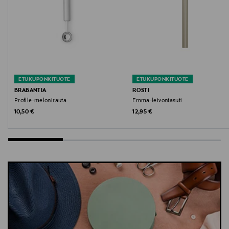
ETUKUPONKITUOTE
ETUKUPONKITUOTE
BRABANTIA
ROSTI
Profile-melonirauta
Emma-leivontasuti
Original Price
Original Price
10,50 €
12,95 €