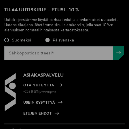
TILAA UUTISKIRJE
–
ETUSI
–
10 %
Uutiskirjeestämme löydät parhaat edut ja ajankohtaiset uutuudet.
Uutena tilaajana lähetämme sinulle etukoodin, jolla saat 10 %:n
alennuksen normaalihintaisesta kertaostoksesta.
Suomeksi
På svenska
ASIAKASPALVELU
OTA YHTEYTTÄ
+358 9 1211(pvm/mpm)
USEIN KYSYTTYÄ
ETUJEN EHDOT