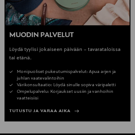
MUODIN PALVELUT
Löydä tyylisi jokaiseen päivään – tavarataloissa
tai etänä.
Monipuoliset pukeutumispalvelut: Apua arjen ja
juhlan vaatevalintoihin
Värikonsultaatio: Löydä sinulle sopiva väripaletti
Ompelupalvelu: Korjaukset uusiin ja vanhoihin
vaatteisiisi
TUTUSTU JA VARAA AIKA