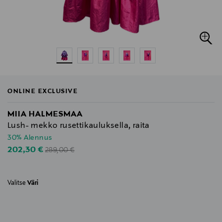
ONLINE EXCLUSIVE
MIIA HALMESMAA
Lush- mekko rusettikauluksella, raita
30% Alennus
Original Price
Discounted Price
202,30 €
289,00 €
Valitse
Väri