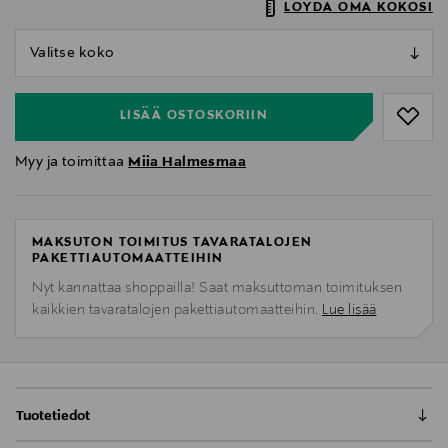
LÖYDÄ OMA KOKOSI
null
null
LISÄÄ OSTOSKORIIN
Myy ja toimittaa
Miia Halmesmaa
MAKSUTON TOIMITUS TAVARATALOJEN
PAKETTIAUTOMAATTEIHIN
Nyt kannattaa shoppailla! Saat maksuttoman toimituksen
kaikkien tavaratalojen pakettiautomaatteihin.
Lue lisää
Tuotetiedot