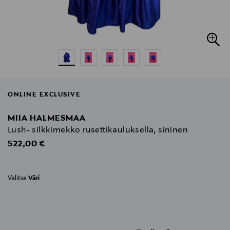
ONLINE EXCLUSIVE
MIIA HALMESMAA
Lush- silkkimekko rusettikauluksella, sininen
Original Price
522,00 €
Valitse
Väri