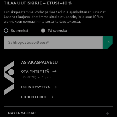
TILAA UUTISKIRJE
–
ETUSI
–
10 %
Uutiskirjeestämme löydät parhaat edut ja ajankohtaiset uutuudet.
Uutena tilaajana lähetämme sinulle etukoodin, jolla saat 10 %:n
alennuksen normaalihintaisesta kertaostoksesta.
Suomeksi
På svenska
ASIAKASPALVELU
OTA YHTEYTTÄ
+358 9 1211(pvm/mpm)
USEIN KYSYTTYÄ
ETUJEN EHDOT
NÄYTÄ VALIKKO