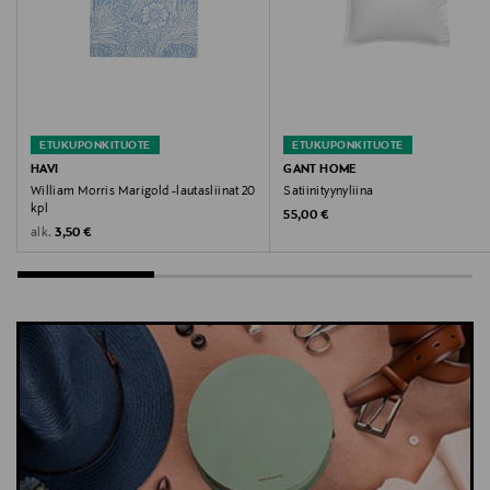
ETUKUPONKITUOTE
ETUKUPONKITUOTE
HAVI
GANT HOME
William Morris Marigold -lautasliinat 20
Satiinityynyliina
kpl
Original Price
55,00 €
Original Price
alk.
3,50 €