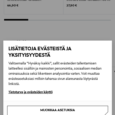
Selected Cedar -diffuuseri
Selected Cedar -diffuuseri 100 ml
Original Price
Original Price
44,90 €
27,90 €
Avainsanat
Huonetuoksu
LISÄÄ KIINNOSTAVIA
LISÄTIETOJA EVÄSTEISTÄ JA
TUOTTEITA
YKSITYISYYDESTÄ
Valitsemalla “Hyväksy kaikki”, sallit evästeiden tallentamisen
laitteellesi sisällön ja mainosten personointia, sosiaalisen median
ominaisuuksia sekä liikenteen analysointia varten. Voit muuttaa
evästeasetuksiasi milloin tahansa sivun alareunasta löytyvästä
linkistä.
Tietoturva ja evästeiden käyttö
MUOKKAA ASETUKSIA