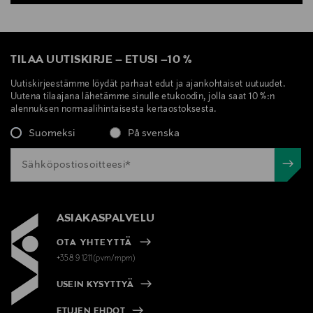
TILAA UUTISKIRJE
–
ETUSI
–
10 %
Uutiskirjeestämme löydät parhaat edut ja ajankohtaiset uutuudet.
Uutena tilaajana lähetämme sinulle etukoodin, jolla saat 10 %:n
alennuksen normaalihintaisesta kertaostoksesta.
Suomeksi
På svenska
ASIAKASPALVELU
OTA YHTEYTTÄ
+358 9 1211(pvm/mpm)
USEIN KYSYTTYÄ
ETUJEN EHDOT