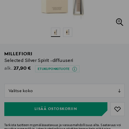
MILLEFIORI
Selected Silver Spirit -diffuuseri
Original Price
27,90 €
alk.
ETUKUPONKITUOTE
null
null
LISÄÄ OSTOSKORIIN
Tarkista tuotteen myymäläsaatavuus ja varausmahdollisuus alta. Saatavuus voi