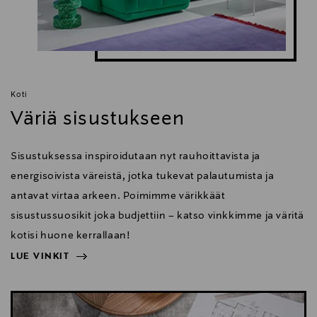
Koti
Väriä sisustukseen
Sisustuksessa inspiroidutaan nyt rauhoittavista ja
energisoivista väreistä, jotka tukevat palautumista ja
antavat virtaa arkeen. Poimimme värikkäät
sisustussuosikit joka budjettiin – katso vinkkimme ja väritä
kotisi huone kerrallaan!
LUE VINKIT
NÄYTÄ VÄHEMMÄN
LUE VINKIT