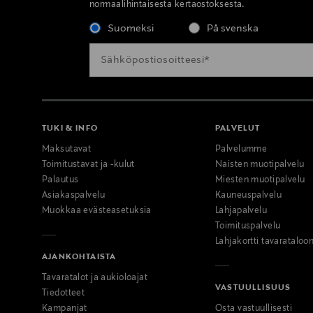
normaalihintaisesta kertaostoksesta.
Suomeksi
På svenska
TUKI & INFO
PALVELUT
Maksutavat
Palvelumme
Toimitustavat ja -kulut
Naisten muotipalvelu
Palautus
Miesten muotipalvelu
Asiakaspalvelu
Kauneuspalvelu
Muokkaa evästeasetuksia
Lahjapalvelu
Toimituspalvelu
Lahjakortti tavarataloo
AJANKOHTAISTA
Tavaratalot ja aukioloajat
VASTUULLISUUS
Tiedotteet
Kampanjat
Osta vastuullisesti