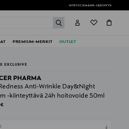
MYSTOCKMANN-JÄSENYYS
label.header.go
EAT
PREMIUM-MERKIT
OUTLET
E EXCLUSIVE
CER PHARMA
Redness Anti-Wrinkle Day&Night
m -kiinteyttävä 24h hoitovoide 50ml
al Price
 €
ull
l