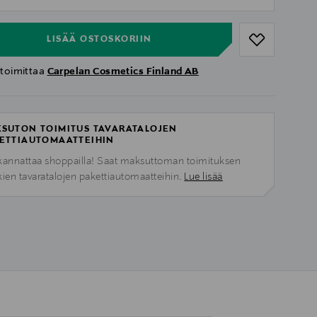
ull
LISÄÄ OSTOSKORIIN
 toimittaa
Carpelan Cosmetics Finland AB
SUTON TOIMITUS TAVARATALOJEN
ETTIAUTOMAATTEIHIN
kannattaa shoppailla! Saat maksuttoman toimituksen
kien tavaratalojen pakettiautomaatteihin.
Lue lisää