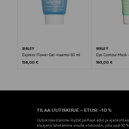
SISLEY
SISLEY
Express Flower Gel -naamio 60 ml
Eye Contour Mask 
Original Price
Original Price
158,00 €
160,00 €
TILAA UUTISKIRJE
–
ETUSI
–
10 %
Uutiskirjeestämme löydät parhaat edut ja ajankohtai
tilaajana lähetämme sinulle etukoodin, jolla saat 10 