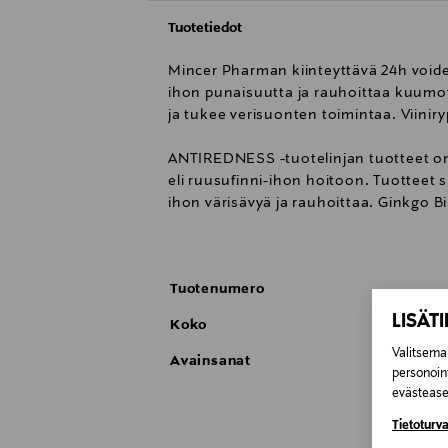
Tuotetiedot
Mincer Pharman kiinteyttävä 24h voide p
ihon punaisuutta ja rauhoittaa kuumotu
ja tukee verisuonten toimintaa. Viiniry
ANTIREDNESS -tuotelinjan tuotteet on s
eli ruusufinni-ihon hoitoon. Tuotteet 
ihon värisävyä ja rauhoittaa. Ginkgo B
0% väriaineita, alkoholia & yleisimpiä 
Tuotenumero
KÄYTTÖ: Aamuin illoin puhdistetulle ka
LISÄT
Koko
Valitsemal
Avainsanat
personoin
evästeaset
Tietoturva