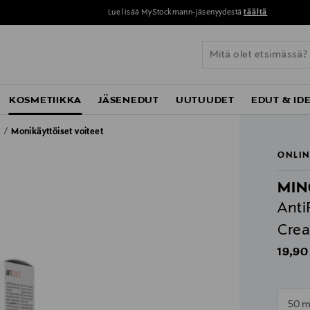
Lue lisää MyStockmann-jäsenyydestä
täältä
KOSMETIIKKA
JÄSENEDUT
UUTUUDET
EDUT & ID
t
Monikäyttöiset voiteet
ONLIN
MIN
Anti
Crea
Origin
19,90
n
50 m