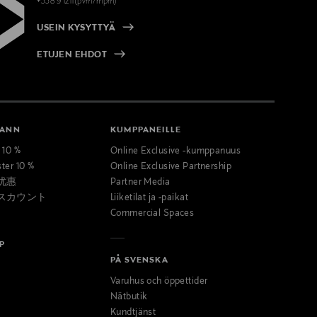
+358 9 1211(pvm/mpm)
USEIN KYSYTTYÄ
ETUJEN EHDOT
MANN
KUMPPANEILLE
t 10 %
Online Exclusive -kumppanuus
ster 10 %
Online Exclusive Partnership
优惠
Partner Media
スカウント
Liiketilat ja -paikat
Commercial Spaces
P
PÅ SVENSKA
Varuhus och öppettider
Nätbutik
Kundtjänst