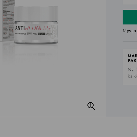
n
Myy ja
MAK
PAK
Nyt 
kaik