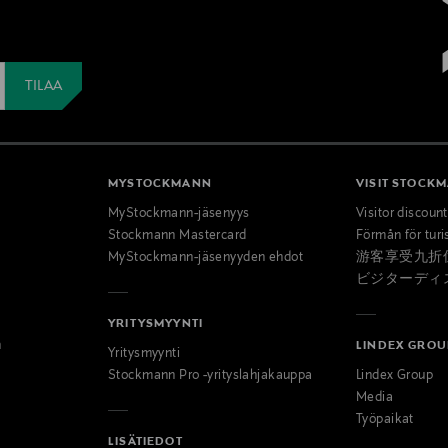
MYSTOCKMANN
VISIT STOCK
MyStockmann-jäsenyys
Visitor discoun
Stockmann Mastercard
Förmån för turi
MyStockmann-jäsenyyden ehdot
游客享受九折
ビジターディ
YRITYSMYYNTI
n
LINDEX GROU
Yritysmyynti
Stockmann Pro -yrityslahjakauppa
Lindex Group
Media
Työpaikat
LISÄTIEDOT