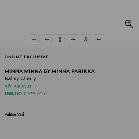
ONLINE EXCLUSIVE
MINNA MINNA BY MINNA PARIKKA
Ballsy Cherry
41% Alennus
Original Price
Discounted Price
199,00 €
335,00 €
Valitse
Väri