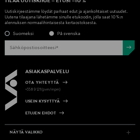
TILAA UUTISKIRJE
–
ETUSI
–
10 %
Uutiskirjeestämme löydät parhaat edut ja ajankohtaiset uutuudet.
Uutena tilaajana lähetämme sinulle etukoodin, jolla saat 10 %:n
alennuksen normaalihintaisesta kertaostoksesta.
Suomeksi
På svenska
ASIAKASPALVELU
OTA YHTEYTTÄ
+358 9 1211(pvm/mpm)
USEIN KYSYTTYÄ
ETUJEN EHDOT
NÄYTÄ VALIKKO