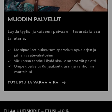
MUODIN PALVELUT
Löydä tyylisi jokaiseen päivään – tavarataloissa
tai etänä.
Monipuoliset pukeutumispalvelut: Apua arjen ja
juhlan vaatevalintoihin
Värikonsultaatio: Löydä sinulle sopiva väripaletti
Ompelupalvelu: Korjaukset uusiin ja vanhoihin
vaatteisiisi
TUTUSTU JA VARAA AIKA
TILAA UUTISKIRJE
–
ETUSI
–
10 %