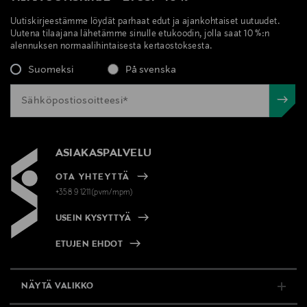
Uutiskirjeestämme löydät parhaat edut ja ajankohtaiset uutuudet.
Uutena tilaajana lähetämme sinulle etukoodin, jolla saat 10 %:n
alennuksen normaalihintaisesta kertaostoksesta.
Suomeksi
På svenska
ASIAKASPALVELU
OTA YHTEYTTÄ
+358 9 1211(pvm/mpm)
USEIN KYSYTTYÄ
ETUJEN EHDOT
NÄYTÄ VALIKKO