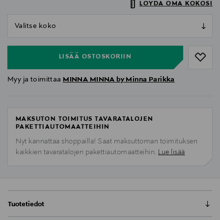
LÖYDÄ OMA KOKOSI
null
null
LISÄÄ OSTOSKORIIN
Myy ja toimittaa
MINNA MINNA by Minna Parikka
MAKSUTON TOIMITUS TAVARATALOJEN
PAKETTIAUTOMAATTEIHIN
Nyt kannattaa shoppailla! Saat maksuttoman toimituksen
kaikkien tavaratalojen pakettiautomaatteihin.
Lue lisää
Tuotetiedot