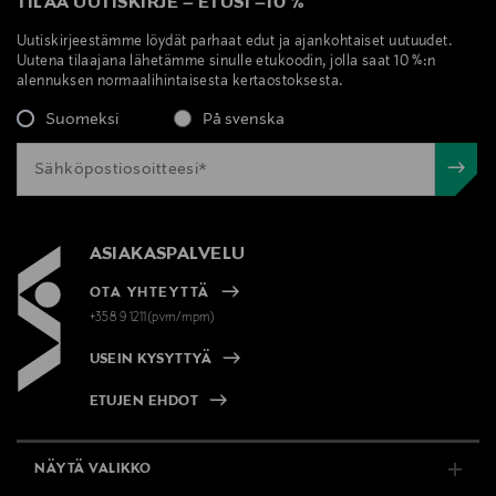
TILAA UUTISKIRJE
–
ETUSI
–
10 %
Uutiskirjeestämme löydät parhaat edut ja ajankohtaiset uutuudet.
Uutena tilaajana lähetämme sinulle etukoodin, jolla saat 10 %:n
alennuksen normaalihintaisesta kertaostoksesta.
Suomeksi
På svenska
ASIAKASPALVELU
OTA YHTEYTTÄ
+358 9 1211(pvm/mpm)
USEIN KYSYTTYÄ
ETUJEN EHDOT
NÄYTÄ VALIKKO