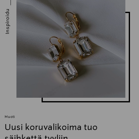
Inspiroidu
Muoti
Uusi koruvalikoima tuo
säihkettä tyyliin