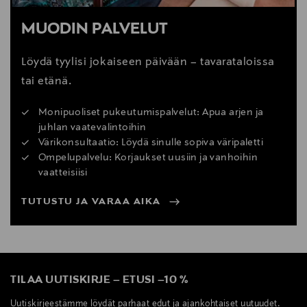
MUODIN PALVELUT
Löydä tyylisi jokaiseen päivään – tavarataloissa
tai etänä.
Monipuoliset pukeutumispalvelut: Apua arjen ja
juhlan vaatevalintoihin
Värikonsultaatio: Löydä sinulle sopiva väripaletti
Ompelupalvelu: Korjaukset uusiin ja vanhoihin
vaatteisiisi
TUTUSTU JA VARAA AIKA
TILAA UUTISKIRJE
–
ETUSI
–
10 %
Uutiskirjeestämme löydät parhaat edut ja ajankohtaiset uutuudet.