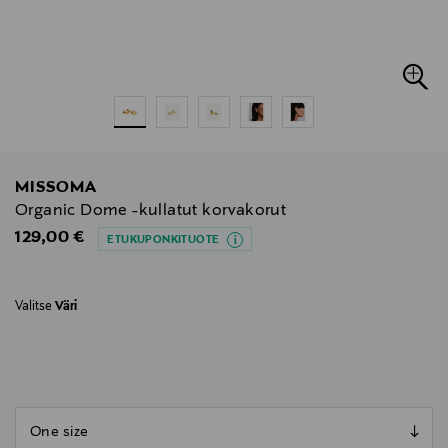
MISSOMA
Organic Dome -kullatut korvakorut
Original Price
129,00 €
ETUKUPONKITUOTE
Valitse
Väri
null
null