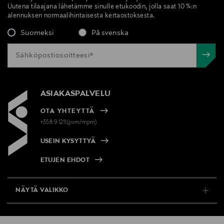
Uutena tilaajana lähetämme sinulle etukoodin, jolla saat 10 %:n
alennuksen normaalihintaisesta kertaostoksesta.
Suomeksi
På svenska
ASIAKASPALVELU
OTA YHTEYTTÄ
+358 9 1211(pvm/mpm)
USEIN KYSYTTYÄ
ETUJEN EHDOT
NÄYTÄ VALIKKO
TUKI & INFO