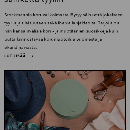
Stockmannin koruvalikoimasta löytyy säihkettä jokaiseen
tyyliin ja tilaisuuteen sekä ihania lahjaideoita. Tarjolla on
niin kansainvälisiä koru- ja muotifanien suosikkeja kuin
uutta kiinnostavaa korumuotoilua Suomesta ja
Skandinaviasta.
LUE LISÄÄ
NÄYTÄ VÄHEMMÄN
LUE LISÄÄ