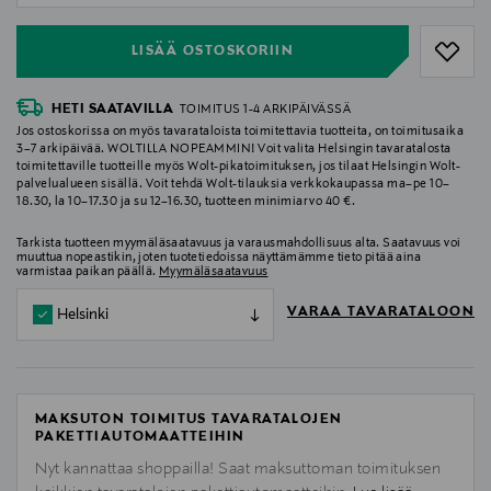
LISÄÄ OSTOSKORIIN
HETI SAATAVILLA
TOIMITUS 1-4 ARKIPÄIVÄSSÄ
Jos ostoskorissa on myös tavarataloista toimitettavia tuotteita, on toimitusaika
3–7 arkipäivää. WOLTILLA NOPEAMMIN! Voit valita Helsingin tavaratalosta
toimitettaville tuotteille myös Wolt-pikatoimituksen, jos tilaat Helsingin Wolt-
palvelualueen sisällä. Voit tehdä Wolt-tilauksia verkkokaupassa ma–pe 10–
18.30, la 10–17.30 ja su 12–16.30, tuotteen minimiarvo 40 €.
Tarkista tuotteen myymäläsaatavuus ja varausmahdollisuus alta. Saatavuus voi
muuttua nopeastikin, joten tuotetiedoissa näyttämämme tieto pitää aina
varmistaa paikan päällä.
Myymäläsaatavuus
VARAA TAVARATALOON
Helsinki
MAKSUTON TOIMITUS TAVARATALOJEN
PAKETTIAUTOMAATTEIHIN
Nyt kannattaa shoppailla! Saat maksuttoman toimituksen