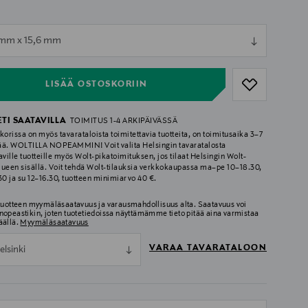
ull
 mm x 15,6 mm
ull
LISÄÄ OSTOSKORIIN
ETI SAATAVILLA
TOIMITUS 1-4 ARKIPÄIVÄSSÄ
korissa on myös tavarataloista toimitettavia tuotteita, on toimitusaika 3–7
ää. WOLTILLA NOPEAMMIN! Voit valita Helsingin tavaratalosta
aville tuotteille myös Wolt-pikatoimituksen, jos tilaat Helsingin Wolt-
lueen sisällä. Voit tehdä Wolt-tilauksia verkkokaupassa ma–pe 10–18.30,
.30 ja su 12–16.30, tuotteen minimiarvo 40 €.
 tuotteen myymäläsaatavuus ja varausmahdollisuus alta. Saatavuus voi
nopeastikin, joten tuotetiedoissa näyttämämme tieto pitää aina varmistaa
äällä.
Myymäläsaatavuus
VARAA TAVARATALOON
elsinki