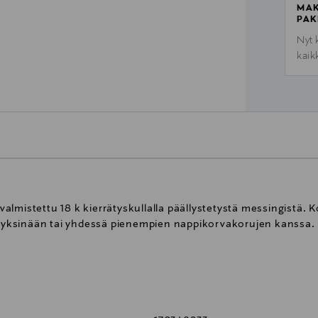
MAK
PAK
Nyt 
kaik
lmistettu 18 k kierrätyskullalla päällystetystä messingistä. 
ja yksinään tai yhdessä pienempien nappikorvakorujen kanssa.