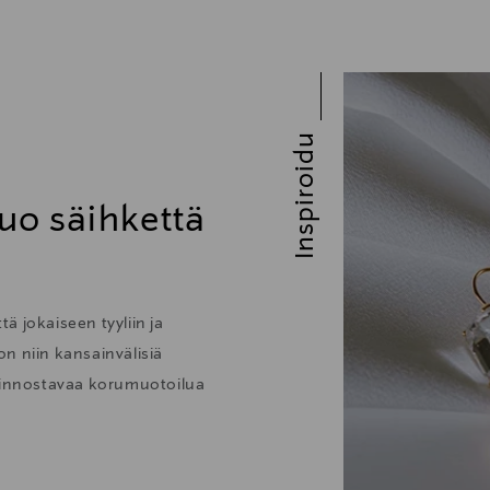
Inspiroidu
uo säihkettä
ä jokaiseen tyyliin ja
 on niin kansainvälisiä
kiinnostavaa korumuotoilua