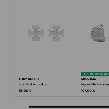
ETUKUPONKI
TORY BURCH
MISSOMA
Kira Stud -korvakorut
Ripple Stud -korva
Original Price
Original Price
115,00 €
107,00 €