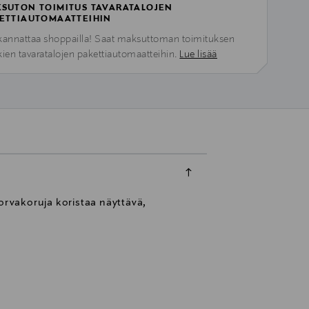
SUTON TOIMITUS TAVARATALOJEN
ETTIAUTOMAATTEIHIN
kannattaa shoppailla! Saat maksuttoman toimituksen
kien tavaratalojen pakettiautomaatteihin.
Lue lisää
Korvakoruja koristaa näyttävä,