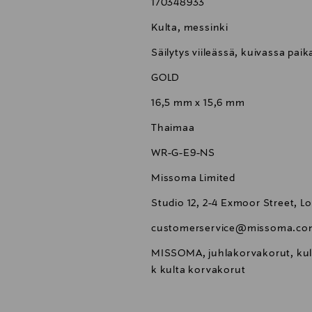
170348933
Kulta, messinki
Säilytys viileässä, kuivassa pai
GOLD
16,5 mm x 15,6 mm
Thaimaa
WR-G-E9-NS
Missoma Limited
Studio 12, 2-4 Exmoor Street, 
customerservice@missoma.co
MISSOMA, juhlakorvakorut, kul
k kulta korvakorut