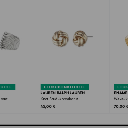
TUOTE
ETUKUPONKITUOTE
ETU
LAUREN RALPH LAUREN
ENAME
korut
Knot Stud -korvakorut
Wave- k
Original Price
Original
45,00 €
70,00 