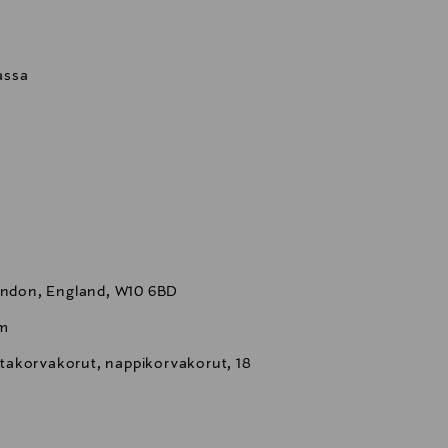
kassa
London, England, W10 6BD
m
takorvakorut, nappikorvakorut, 18