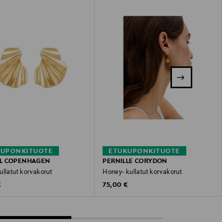
KUPONKITUOTE
ETUKUPONKITUOTE
L COPENHAGEN
PERNILLE CORYDON
ullatut korvakorut
Honey- kullatut korvakorut
 Price
Original Price
€
75,00 €