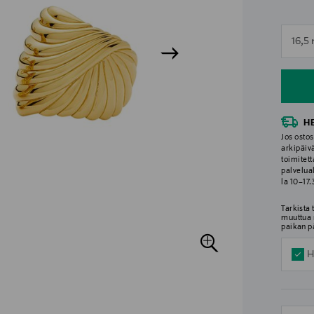
n
16,5
n
H
Jos ostos
arkipäiv
toimitett
palvelua
la 10–17
Tarkista
muuttua 
paikan p
H