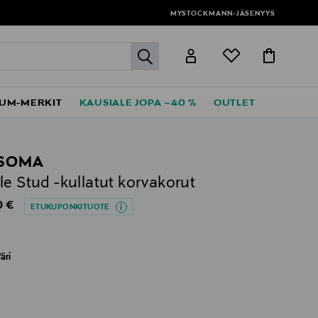
MYSTOCKMANN-JÄSENYYS
label.header.go
UM-MERKIT
KAUSIALE JOPA –40 %
OUTLET
SSOMA
le Stud -kullatut korvakorut
al Price
0 €
ETUKUPONKITUOTE
äri