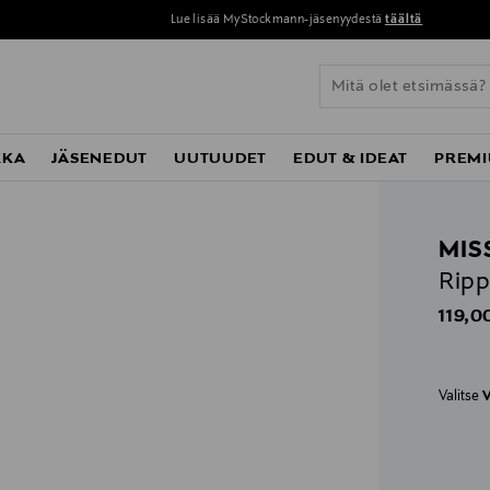
Lue lisää MyStockmann-jäsenyydestä
täältä
KKA
JÄSENEDUT
UUTUUDET
EDUT & IDEAT
PREMI
MI
Ripp
Origin
119,0
Valitse
V