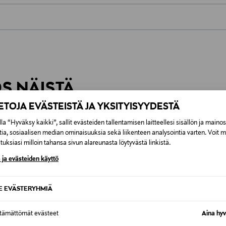
0,00 €
inen tilaukseesi. Voit palauttaa tilaamasi tuotteen 30 vuorokauden ku
0,00 € – 4,90 €
rvitse ilmoittaa palautuksesta etukäteen.
ÖS NÄISTÄ
7,90 €–50,00 € kuljetusyhtiöstä ja 
IETOJA EVÄSTEISTÄ JA YKSITYISYYDESTÄ
Alk. 6,90 €, kun toimitus on saatavi
la “Hyväksy kaikki”, sallit evästeiden tallentamisen laitteellesi sisällön ja maino
tia, sosiaalisen median ominaisuuksia sekä liikenteen analysointia varten. Voit 
uksiasi milloin tahansa sivun alareunasta löytyvästä linkistä.
 ja evästeiden käyttö
SE EVÄSTERYHMIÄ
ttämättömät evästeet
Aina hyv