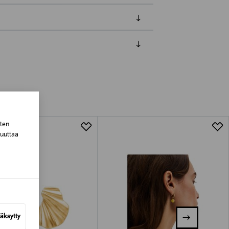
luessa tuotteen vastaanottamisesta.
tuotteen koosta riippuen
lla valittuun osoitteeseen.
sten
muuttaa
äksytty