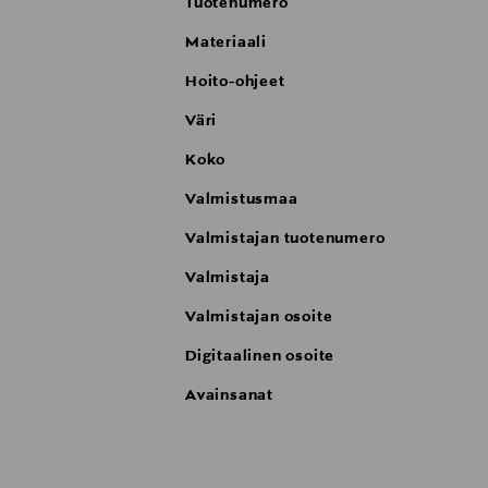
Tuotenumero
Materiaali
Hoito-ohjeet
Väri
Koko
Valmistusmaa
Valmistajan tuotenumero
Valmistaja
Valmistajan osoite
Digitaalinen osoite
Avainsanat