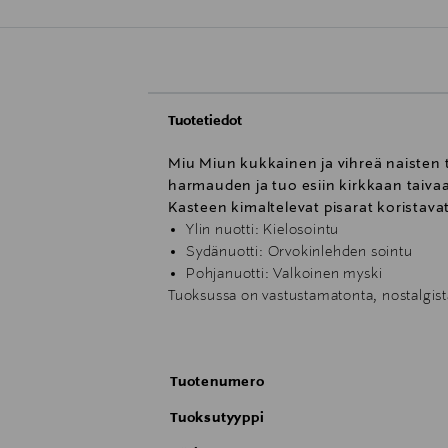
Tuotetiedot
Miu Miun kukkainen ja vihreä naisten t
harmauden ja tuo esiin kirkkaan taiva
Kasteen kimaltelevat pisarat koristavat
Ylin nuotti: Kielosointu
Sydänuotti: Orvokinlehden sointu
Pohjanuotti: Valkoinen myski
Tuoksussa on vastustamatonta, nostalgist
vesimäisiä ja puuterisia sävyjä. Puhdas v
Parfum vangitsee täydellisesti aurinkoise
Tuotenumero
Tuoksutyyppi