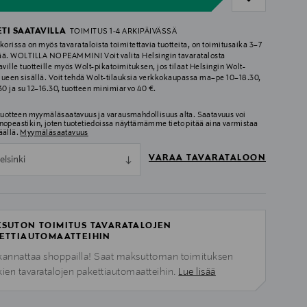
ETI SAATAVILLA
TOIMITUS 1-4 ARKIPÄIVÄSSÄ
korissa on myös tavarataloista toimitettavia tuotteita, on toimitusaika 3–7
ää. WOLTILLA NOPEAMMIN! Voit valita Helsingin tavaratalosta
aville tuotteille myös Wolt-pikatoimituksen, jos tilaat Helsingin Wolt-
lueen sisällä. Voit tehdä Wolt-tilauksia verkkokaupassa ma–pe 10–18.30,
.30 ja su 12–16.30, tuotteen minimiarvo 40 €.
 tuotteen myymäläsaatavuus ja varausmahdollisuus alta. Saatavuus voi
nopeastikin, joten tuotetiedoissa näyttämämme tieto pitää aina varmistaa
äällä.
Myymäläsaatavuus
VARAA TAVARATALOON
elsinki
SUTON TOIMITUS TAVARATALOJEN
ETTIAUTOMAATTEIHIN
kannattaa shoppailla! Saat maksuttoman toimituksen
kien tavaratalojen pakettiautomaatteihin.
Lue lisää