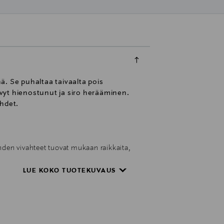
ä. Se puhaltaa taivaalta pois
vyt hienostunut ja siro herääminen.
ehdet.
den vivahteet tuovat mukaan raikkaita,
 pilvi. Miu Miu L’Eau Bleue Eau de
LUE KOKO TUOTEKUVAUS