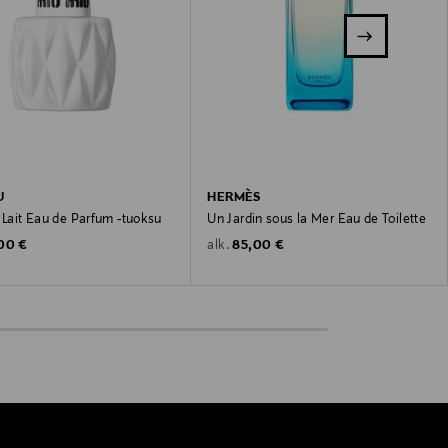
U
HERMÈS
 Lait Eau de Parfum -tuoksu
Un Jardin sous la Mer Eau de Toilette
inal Price
Original Price
00 €
85,00 €
alk.