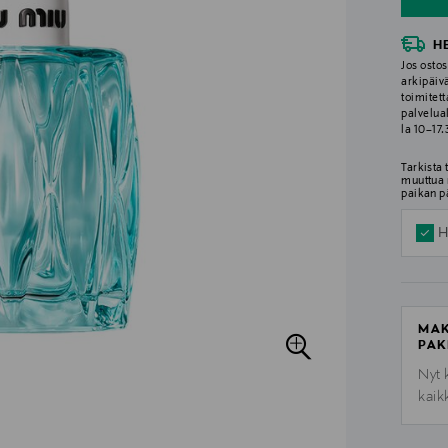
H
Jos ostos
arkipäiv
toimitett
palvelua
la 10–17
Tarkista
muuttua 
paikan p
H
MAK
PAK
Nyt 
kaik