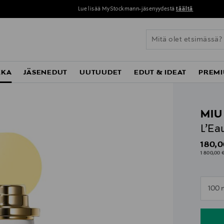
Lue lisää MyStockmann-jäsenyydestä
täältä
KKA
JÄSENEDUT
UUTUUDET
EDUT & IDEAT
PREMI
MIU
L’Ea
Origin
180,0
1 800,00 €
n
100 
n