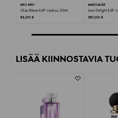
MIU MIU
AMOUAGE
L’Eau Bleue EdP -tuoksu, 30ml
Love Delight EdP -
Original Price
Original Price
92,00 €
397,00 €
LISÄÄ KIINNOSTAVIA TU