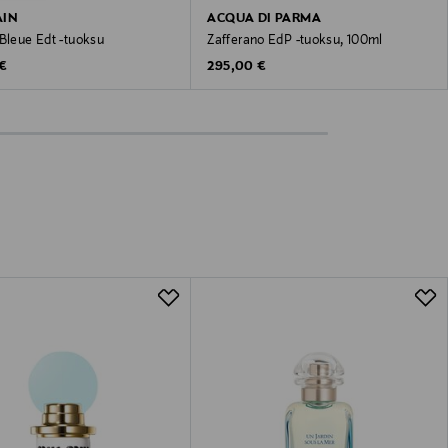
AIN
ACQUA DI PARMA
Bleue Edt -tuoksu
Zafferano EdP -tuoksu, 100ml
 Price
Original Price
 €
295,00 €