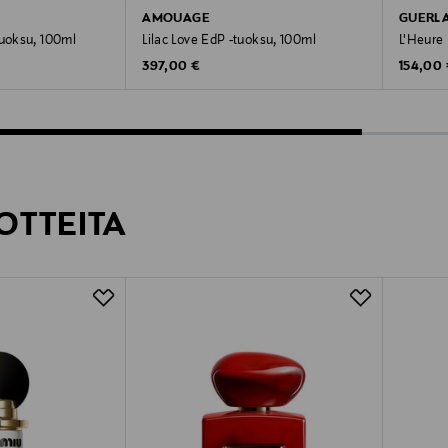
AMOUAGE
GUERL
tuoksu, 100ml
Lilac Love EdP -tuoksu, 100ml
L'Heure 
Original Price
Original
397,00 €
154,00
OTTEITA