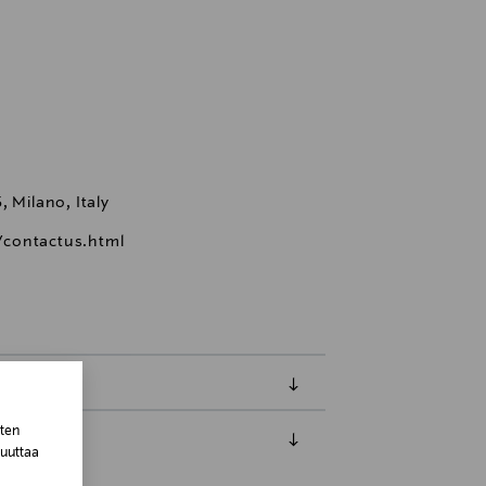
 Milano, Italy
/contactus.html
sten
muuttaa
luessa tuotteen vastaanottamisesta.