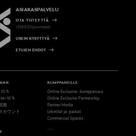
ASIAKASPALVELU
OTA YHTEYTTÄ
+358 9 1211(pvm/mpm)
USEIN KYSYTTYÄ
ETUJEN EHDOT
MANN
KUMPPANEILLE
t 10 %
Online Exclusive -kumppanuus
ster 10 %
Online Exclusive Partnership
优惠
Partner Media
スカウント
Liiketilat ja -paikat
Commercial Spaces
P