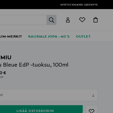
MYSTOCKMANN-JÄSENYYS
label.header.go
UM-MERKIT
KAUSIALE JOPA –40 %
OUTLET
 MIU
u Bleue EdP -tuoksu, 100ml
al Price
0 €
/1l
ull
ml
ull
LISÄÄ OSTOSKORIIN