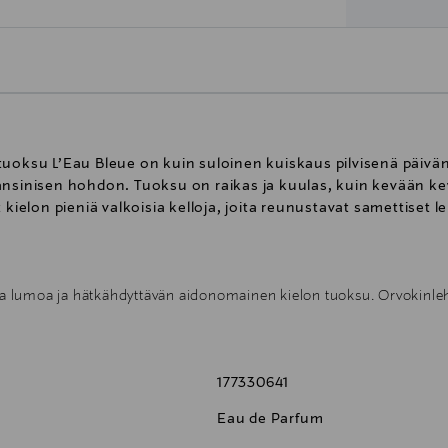
uoksu L’Eau Bleue on kuin suloinen kuiskaus pilvisenä päivän
ansinisen hohdon. Tuoksu on raikas ja kuulas, kuin kevään ke
 kielon pieniä valkoisia kelloja, joita reunustavat samettiset l
a lumoa ja hätkähdyttävän aidonomainen kielon tuoksu. Orvokinleh
alkoinen myski kantaa kielon helisevän kirkasta tuoksua kuin pehmeä
n kevätpäivän onnellisen tunnelman.
177330641
Eau de Parfum