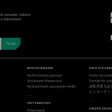
set uutuudet. Uutena
%:n alennuksen
MYSTOCKMANN
VISIT STOCK
MyStockmann-jäsenyys
Visitor discoun
Stockmann Mastercard
Förmån för turi
MyStockmann-jäsenyyden ehdot
游客享受九折
ビジターディ
YRITYSMYYNTI
n
LINDEX GROU
Yritysmyynti