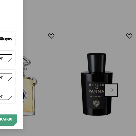
van tuotteen sinetin tulee olla ehjä.
tuotteen koosta riippuen
lla valittuun osoitteeseen.
äksytty
sy
sy
sy
KAIKKI