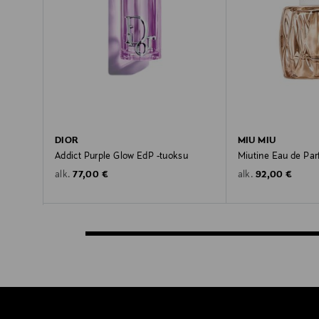
DIOR
MIU MIU
Addict Purple Glow EdP -tuoksu
Miutine Eau de Par
Original Price
Original Price
77,00 €
92,00 €
alk.
alk.