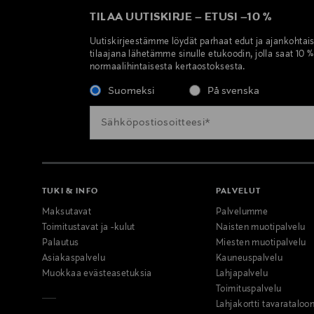
TILAA UUTISKIRJE
–
ETUSI
–
10 %
Uutiskirjeestämme löydät parhaat edut ja ajankohtai
tilaajana lähetämme sinulle etukoodin, jolla saat 10 
normaalihintaisesta kertaostoksesta.
Suomeksi
På svenska
TUKI & INFO
PALVELUT
Maksutavat
Palvelumme
Toimitustavat ja -kulut
Naisten muotipalvelu
Palautus
Miesten muotipalvelu
Asiakaspalvelu
Kauneuspalvelu
Muokkaa evästeasetuksia
Lahjapalvelu
Toimituspalvelu
Lahjakortti tavarataloo