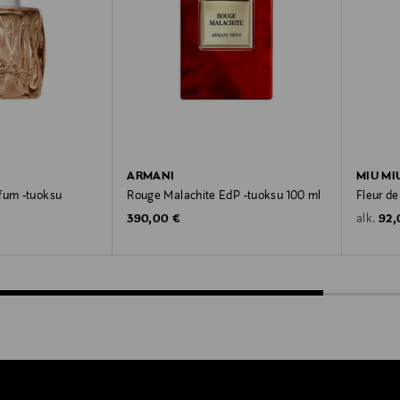
ARMANI
MIU MI
fum -tuoksu
Rouge Malachite EdP -tuoksu 100 ml
Fleur de
Original Price
Orig
390,00 €
92,
alk.