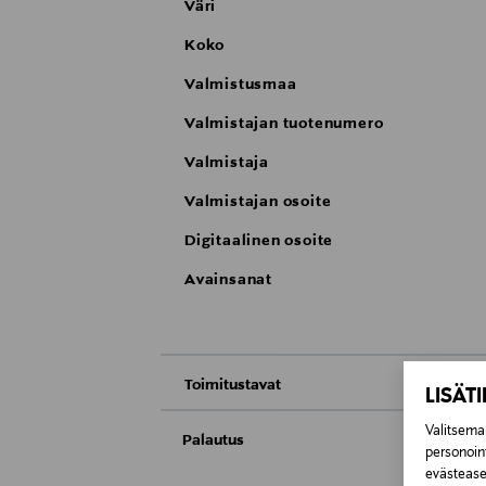
Väri
Koko
Valmistusmaa
Valmistajan tuotenumero
Valmistaja
Valmistajan osoite
Digitaalinen osoite
Avainsanat
Toimitustavat
LISÄT
Nouto tavaratalosta
Valitsemal
Palautus
personoin
evästeaset
Meille on hyvin tärkeää, että olet tyytyvä
Toimitus automaattiin tai noutopisteeseen