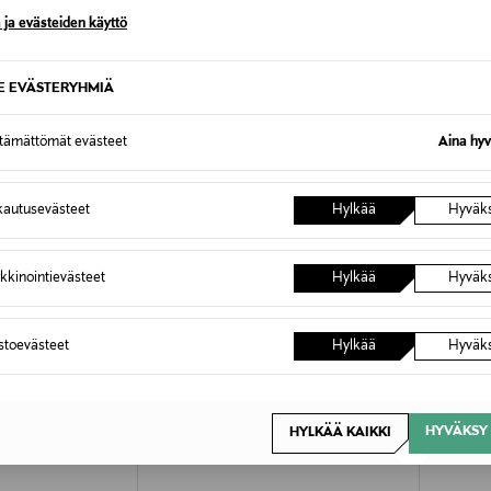
lee palauttaa avaamattomissa alkuperäispakkauksissaan ja palautetta
 ja evästeiden käyttö
ÖS NÄISTÄ
7,90 €–50,00 € kuljetusyhtiöstä ja 
SE EVÄSTERYHMIÄ
Alk. 6,90 €, kun toimitus on saatavi
ttämättömät evästeet
Aina hyv
autusevästeet
Hylkää
Hyväk
kkinointievästeet
Hylkää
Hyväk
astoevästeet
Hylkää
Hyväk
HYVÄKSY 
HYLKÄÄ KAIKKI