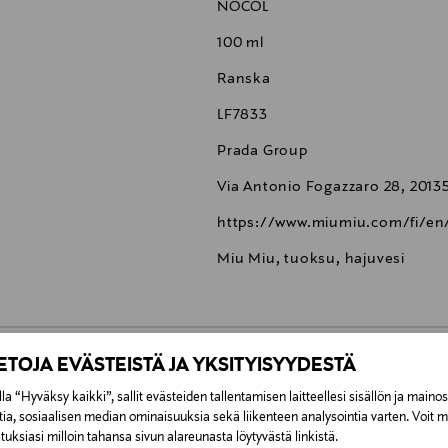
NOCOL
100 ml
Ranska
LF7833
Prada Group
Via Antonio Fogazzaro 28, 20135,
https://www.miumiu.com/fi/en
Miu Miu, tuoksu, hajuvesi
IETOJA EVÄSTEISTÄ JA YKSITYISYYDESTÄ
0,00 €
la “Hyväksy kaikki”, sallit evästeiden tallentamisen laitteellesi sisällön ja maino
tia, sosiaalisen median ominaisuuksia sekä liikenteen analysointia varten. Voit 
uksiasi milloin tahansa sivun alareunasta löytyvästä linkistä.
inen tilaukseesi. Voit palauttaa tilaamasi tuotteen 30 vuorokauden ku
0,00 € – 4,90 €