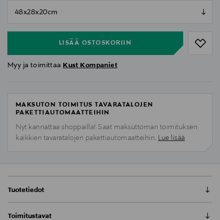
null
null
LISÄÄ OSTOSKORIIN
Myy ja toimittaa
Kust Kompaniet
MAKSUTON TOIMITUS TAVARATALOJEN
PAKETTIAUTOMAATTEIHIN
Nyt kannattaa shoppailla! Saat maksuttoman toimituksen
kaikkien tavaratalojen pakettiautomaatteihin.
Lue lisää
Tuotetiedot
Tilava Luton Overnighter viikonloppulaukku 1-2 päivän
Toimitustavat
matkatarpeille. Kaikki Luton sarjan laukkumme on