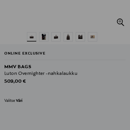
ONLINE EXCLUSIVE
MMV BAGS
Luton Overnighter -nahkalaukku
Original Price
509,00 €
Valitse
Väri