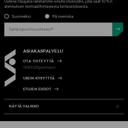
Uutena tilaajana lähetämme sinulle etukoodin, jolla saat 10 %:n
alennuksen normaalihintaisesta kertaostoksesta.
Suomeksi
På svenska
ASIAKASPALVELU
OTA YHTEYTTÄ
+358 9 1211(pvm/mpm)
USEIN KYSYTTYÄ
ETUJEN EHDOT
NÄYTÄ VALIKKO
TUKI & INFO