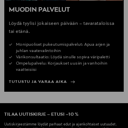
MUODIN PALVELUT
Löydä tyylisi jokaiseen päivään – tavarataloissa
tai etänä.
Monipuoliset pukeutumispalvelut: Apua arjen ja
juhlan vaatevalintoihin
Värikonsultaatio: Löydä sinulle sopiva väripaletti
Ompelupalvelu: Korjaukset uusiin ja vanhoihin
vaatteisiisi
TUTUSTU JA VARAA AIKA
TILAA UUTISKIRJE
–
ETUSI
–
10 %
Uutiskirjeestämme löydät parhaat edut ja ajankohtaiset uutuudet.