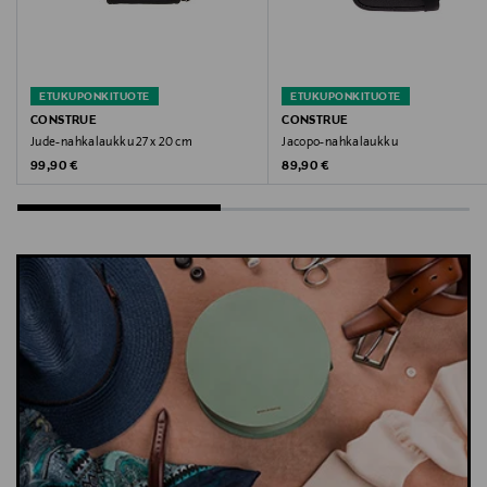
ETUKUPONKITUOTE
ETUKUPONKITUOTE
CONSTRUE
CONSTRUE
Jude-nahkalaukku 27 x 20 cm
Jacopo-nahkalaukku
Original Price
Original Price
99,90 €
89,90 €