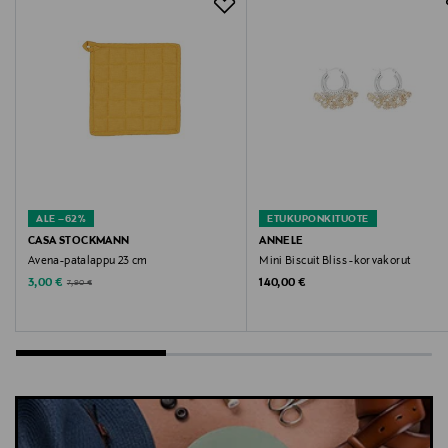
Avainsanat
housut, farkut, lasten housut, Molo, puuvillahousut,
denimhousut
ALE –62%
ETUKUPONKITUOTE
CASA STOCKMANN
ANNELE
Avena-patalappu 23 cm
Mini Biscuit Bliss -korvakorut
Discounted Price
Original Price
Original Price
3,00 €
140,00 €
7,90 €