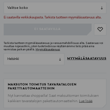
null
null
Ei saatavilla verkkokaupasta. Tarkista tuotteen myymäläsaatavuus alta.
EI SAATAVILLA
Tarkista tuotteen myymäläsaatavuus ja varausmahdollisuus alta. Saatavuus voi
muuttua nopeastikin, joten tuotetiedoissa näyttämämme tieto pitää aina
varmistaa paikan päällä.
Myymäläsaatavuus
MYYMÄLÄSAATAVUUS
Helsinki
MAKSUTON TOIMITUS TAVARATALOJEN
PAKETTIAUTOMAATTEIHIN
Nyt kannattaa shoppailla! Saat maksuttoman toimituksen
kaikkien tavaratalojen pakettiautomaatteihin.
Lue lisää