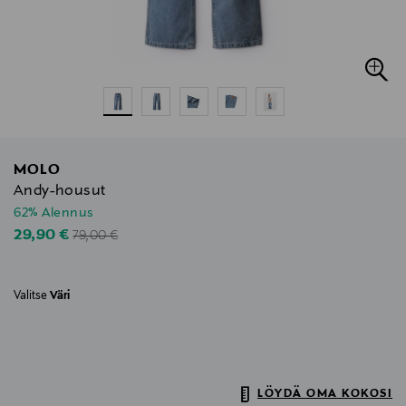
MOLO
Andy-housut
62% Alennus
Original Price
Discounted Price
29,90 €
79,00 €
Valitse
Väri
LÖYDÄ OMA KOKOSI