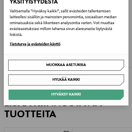
YKSITYISYYDESTÄ
8519 LIGHT VINTAGE
Valitsemalla “Hyväksy kaikki”, sallit evästeiden tallentamisen
laitteellesi sisällön ja mainosten personointia, sosiaalisen median
ominaisuuksia sekä liikenteen analysointia varten. Voit muuttaa
Valmistusmaa
evästeasetuksiasi milloin tahansa sivun alareunasta löytyvästä
Kiina
linkistä.
ETUKUPONKITUOTE
ETUKUPONKITUOTE
Tietoturva ja evästeiden käyttö
Valmistajan tuotenumero
LINDEX
EWERS
Rainbow-sukkahousut
Cotton-sukkahousut 80 den
1S26I101
Original Price
Original Price
12,99 €
12,99 €
MUOKKAA ASETUKSIA
Valmistaja
HYLKÄÄ KAIKKI
Molo A/S
HYVÄKSY KAIKKI
Valmistajan osoite
LISÄÄ KIINNOSTAVIA
Rentemestervej 49, 2400 Copenhagen, Denmark
TUOTTEITA
Digitaalinen osoite
molo@molo.com