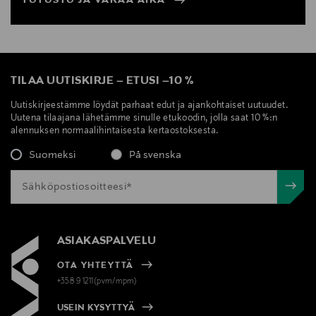
TUTUSTU JA VARAA AIKA
TILAA UUTISKIRJE
–
ETUSI
–
10 %
Uutiskirjeestämme löydät parhaat edut ja ajankohtaiset uutuudet.
Uutena tilaajana lähetämme sinulle etukoodin, jolla saat 10 %:n
alennuksen normaalihintaisesta kertaostoksesta.
Suomeksi
På svenska
ASIAKASPALVELU
OTA YHTEYTTÄ
+358 9 1211(pvm/mpm)
USEIN KYSYTTYÄ