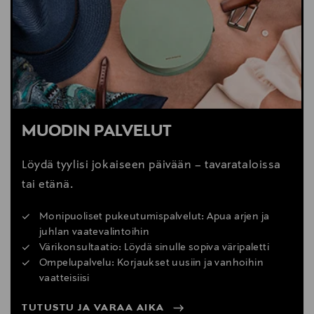
MUODIN PALVELUT
Löydä tyylisi jokaiseen päivään – tavarataloissa
tai etänä.
Monipuoliset pukeutumispalvelut: Apua arjen ja
juhlan vaatevalintoihin
Värikonsultaatio: Löydä sinulle sopiva väripaletti
Ompelupalvelu: Korjaukset uusiin ja vanhoihin
vaatteisiisi
TUTUSTU JA VARAA AIKA