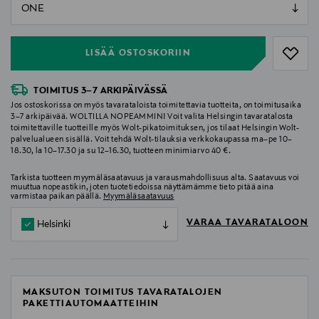
null
null
LISÄÄ OSTOSKORIIN
TOIMITUS 3–7 ARKIPÄIVÄSSÄ
Jos ostoskorissa on myös tavarataloista toimitettavia tuotteita, on toimitusaika
3–7 arkipäivää. WOLTILLA NOPEAMMIN! Voit valita Helsingin tavaratalosta
toimitettaville tuotteille myös Wolt-pikatoimituksen, jos tilaat Helsingin Wolt-
palvelualueen sisällä. Voit tehdä Wolt-tilauksia verkkokaupassa ma–pe 10–
18.30, la 10–17.30 ja su 12–16.30, tuotteen minimiarvo 40 €.
Tarkista tuotteen myymäläsaatavuus ja varausmahdollisuus alta. Saatavuus voi
muuttua nopeastikin, joten tuotetiedoissa näyttämämme tieto pitää aina
varmistaa paikan päällä.
Myymäläsaatavuus
VARAA TAVARATALOON
Helsinki
MAKSUTON TOIMITUS TAVARATALOJEN
PAKETTIAUTOMAATTEIHIN