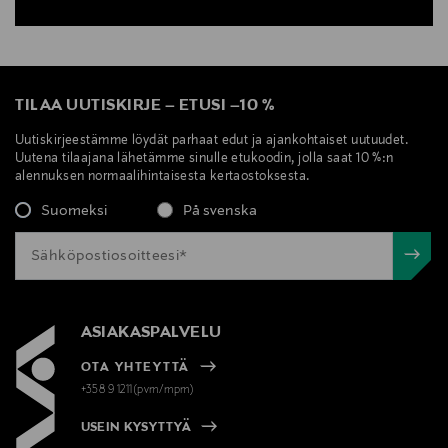
TILAA UUTISKIRJE
–
ETUSI
–
10 %
Uutiskirjeestämme löydät parhaat edut ja ajankohtaiset uutuudet.
Uutena tilaajana lähetämme sinulle etukoodin, jolla saat 10 %:n
alennuksen normaalihintaisesta kertaostoksesta.
Suomeksi
På svenska
ASIAKASPALVELU
OTA YHTEYTTÄ
+358 9 1211(pvm/mpm)
USEIN KYSYTTYÄ