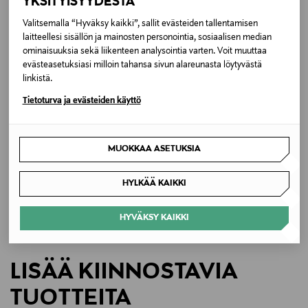
YKSITYISYYDESTÄ
Hoito-ohjeet
Valitsemalla “Hyväksy kaikki”, sallit evästeiden tallentamisen
laitteellesi sisällön ja mainosten personointia, sosiaalisen median
Pyyhi puhtaaksi kostealla liinalla
ominaisuuksia sekä liikenteen analysointia varten. Voit muuttaa
evästeasetuksiasi milloin tahansa sivun alareunasta löytyvästä
Väri
linkistä.
9947 DINO HARMONY
Tietoturva ja evästeiden käyttö
Koko
ETUKUPONKITUOTE
MUOKKAA ASETUKSIA
ONE
CALVIN KLEIN KIDS
Printtikuvioitu reppu
HYLKÄÄ KAIKKI
Valmistajan tuotenumero
Original Price
84,90 €
7W26V203
HYVÄKSY KAIKKI
Valmistaja
LISÄÄ KIINNOSTAVIA
Molo A/S
TUOTTEITA
Valmistajan osoite