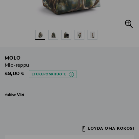
MOLO
Mio-reppu
Original Price
49,00 €
ETUKUPONKITUOTE
Valitse
Väri
LÖYDÄ OMA KOKOSI