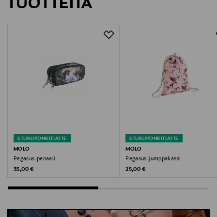
TUOTTEITA
Digitaalinen osoite
molo@molo.com
Avainsanat
Molo, reppu, lasten reppu, koulureppu, kuvioitu
reppu, polyesterireppu
ETUKUPONKITUOTE
ETUKUPONKITUOTE
MOLO
MOLO
Pegasus-penaali
Pegasus-jumppakassi
Original Price
Original Price
35,00 €
25,00 €