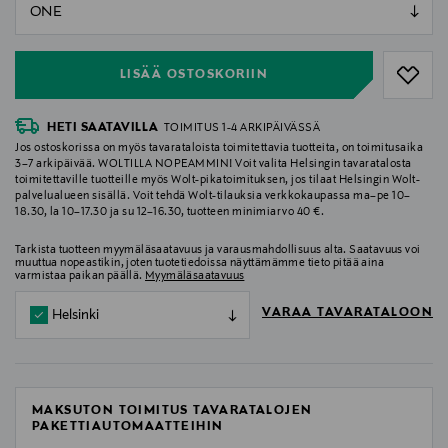
null
null
LISÄÄ OSTOSKORIIN
HETI SAATAVILLA
TOIMITUS 1-4 ARKIPÄIVÄSSÄ
Jos ostoskorissa on myös tavarataloista toimitettavia tuotteita, on toimitusaika
3–7 arkipäivää. WOLTILLA NOPEAMMIN! Voit valita Helsingin tavaratalosta
toimitettaville tuotteille myös Wolt-pikatoimituksen, jos tilaat Helsingin Wolt-
palvelualueen sisällä. Voit tehdä Wolt-tilauksia verkkokaupassa ma–pe 10–
18.30, la 10–17.30 ja su 12–16.30, tuotteen minimiarvo 40 €.
Tarkista tuotteen myymäläsaatavuus ja varausmahdollisuus alta. Saatavuus voi
muuttua nopeastikin, joten tuotetiedoissa näyttämämme tieto pitää aina
varmistaa paikan päällä.
Myymäläsaatavuus
VARAA TAVARATALOON
Helsinki
MAKSUTON TOIMITUS TAVARATALOJEN
PAKETTIAUTOMAATTEIHIN