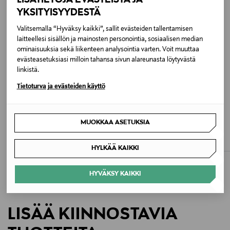
100 % polyesteri
YKSITYISYYDESTÄ
Valitsemalla “Hyväksy kaikki”, sallit evästeiden tallentamisen
Väri
laitteellesi sisällön ja mainosten personointia, sosiaalisen median
ominaisuuksia sekä liikenteen analysointia varten. Voit muuttaa
5706 MOUNTAIN DINO
evästeasetuksiasi milloin tahansa sivun alareunasta löytyvästä
linkistä.
Koko
Tietoturva ja evästeiden käyttö
ONE
ETUKUPONKITUOTE
ETUKUPONKITUOTE
Valmistajan tuotenumero
MOLO
MOLO
MUOKKAA ASETUKSIA
Pegasus-penaali
Pegasus-jumppakassi
7NOSV208
Original Price
Original Price
35,00 €
25,00 €
HYLKÄÄ KAIKKI
Valmistaja
HYVÄKSY KAIKKI
Molo A/S
Valmistajan osoite
LISÄÄ KIINNOSTAVIA
Rentemestervej 49, 2400 Copenhagen, Denmark