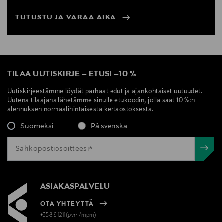
TUTUSTU JA VARAA AIKA
TILAA UUTISKIRJE
–
ETUSI
–
10 %
Uutiskirjeestämme löydät parhaat edut ja ajankohtaiset uutuudet.
Uutena tilaajana lähetämme sinulle etukoodin, jolla saat 10 %:n
alennuksen normaalihintaisesta kertaostoksesta.
Suomeksi
På svenska
ASIAKASPALVELU
OTA YHTEYTTÄ
+358 9 1211(pvm/mpm)