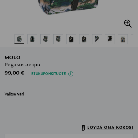
MOLO
Pegasus-reppu
Original Price
99,00 €
ETUKUPONKITUOTE
Valitse
Väri
LÖYDÄ OMA KOKOSI