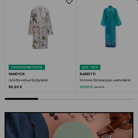
Avainsanat
t-paita, trikoopaita, paita, lasten paita, Molo
ETUKUPONKITUOTE
ALE –30%
VANDYCK
BASSETTI
Juliette-veluurikylpytakki
Kimono Dolceacqua -aamutakki
Original Price
Discounted Price
Original Price
89,90 €
90,30 €
129,00 €