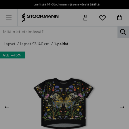
Lue lisää MyStockmann-jäsenyydestä
täältä
Menu
la
ETSI KAIKKI
NAISET
MIEHET
LAPSET
KOTI
KOSMETIIK
Lapset
Lapset 92-140 cm
T-paidat
ALE –45%