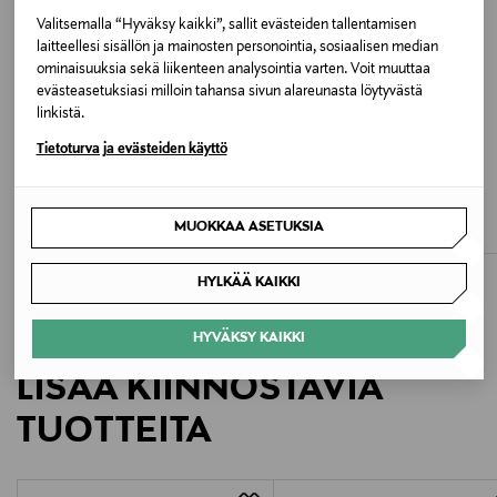
Valitsemalla “Hyväksy kaikki”, sallit evästeiden tallentamisen
Valmistusmaa
laitteellesi sisällön ja mainosten personointia, sosiaalisen median
ominaisuuksia sekä liikenteen analysointia varten. Voit muuttaa
Ukraina
evästeasetuksiasi milloin tahansa sivun alareunasta löytyvästä
linkistä.
Valmistajan tuotenumero
Tietoturva ja evästeiden käyttö
ETUKUPONKITUOTE
ALE –64%
2S26A209
MOLO
NAME IT
Mio-reppu
NmfDottas t-paita
MUOKKAA ASETUKSIA
Valmistaja
Original Price
Discounted Price
Original Price
49,00 €
4,30 €
11,99 €
Molo A/S
HYLKÄÄ KAIKKI
Valmistajan osoite
HYVÄKSY KAIKKI
Rentemestervej 49, 2400 Copenhagen, Denmark
LISÄÄ KIINNOSTAVIA
Digitaalinen osoite
TUOTTEITA
molo@molo.com