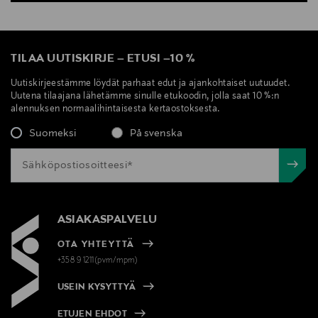
TILAA UUTISKIRJE
–
ETUSI
–
10 %
Uutiskirjeestämme löydät parhaat edut ja ajankohtaiset uutuudet.
Uutena tilaajana lähetämme sinulle etukoodin, jolla saat 10 %:n
alennuksen normaalihintaisesta kertaostoksesta.
Suomeksi
På svenska
ASIAKASPALVELU
OTA YHTEYTTÄ
+358 9 1211(pvm/mpm)
USEIN KYSYTTYÄ
ETUJEN EHDOT