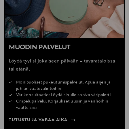
MUODIN PALVELUT
Löydä tyylisi jokaiseen päivään – tavarataloissa
tai etänä.
Monipuoliset pukeutumispalvelut: Apua arjen ja
juhlan vaatevalintoihin
Värikonsultaatio: Löydä sinulle sopiva väripaletti
Ompelupalvelu: Korjaukset uusiin ja vanhoihin
vaatteisiisi
TUTUSTU JA VARAA AIKA