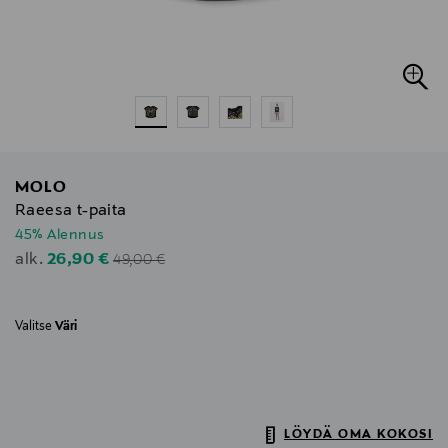
MOLO
Raeesa t-paita
45% Alennus
Original Price
Discounted Price
26,90 €
alk.
49,00 €
Valitse
Väri
LÖYDÄ OMA KOKOSI