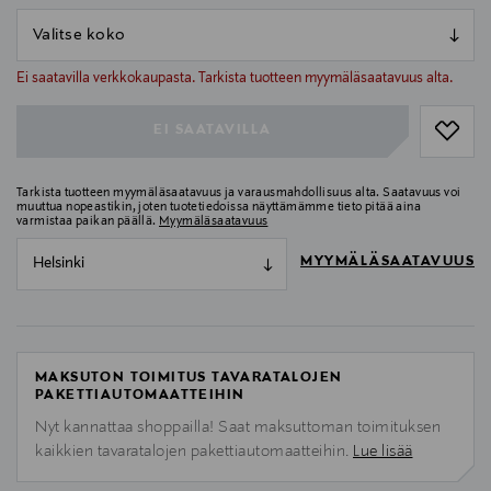
null
null
Ei saatavilla verkkokaupasta. Tarkista tuotteen myymäläsaatavuus alta.
EI SAATAVILLA
Tarkista tuotteen myymäläsaatavuus ja varausmahdollisuus alta. Saatavuus voi
muuttua nopeastikin, joten tuotetiedoissa näyttämämme tieto pitää aina
varmistaa paikan päällä.
Myymäläsaatavuus
MYYMÄLÄSAATAVUUS
Helsinki
MAKSUTON TOIMITUS TAVARATALOJEN
PAKETTIAUTOMAATTEIHIN
Nyt kannattaa shoppailla! Saat maksuttoman toimituksen
kaikkien tavaratalojen pakettiautomaatteihin.
Lue lisää